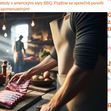
 metody s americkými styly BBQ. Pojďme se společně ponořit
nezapomenutelným!
G
z
t
5
P
J
k
5
P
R