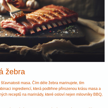
á žebra
a šťavnatosti masa. Čím déle žebra marinujete, tím
ombinaci ingrediencí, která podtrhne přirozenou krásu masa a
ných receptů na marinády, které osloví nejen milovníky BBQ,