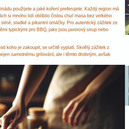
rinádu použijete a jaké koření preferujete. Každý region má
hách si mnoho lidí oblíbilo čistou chuť masa bez velkého
ilné, sladké a pikantní omáčky. Pro autentický zážitek ze
těmi typickými pro BBQ, jako jsou javorový sirup nebo
od koho je zakoupit, se určitě vyplatí. Skvělý zážitek z
u nejen samotnému grilování, ale i těmto drobným, avšak