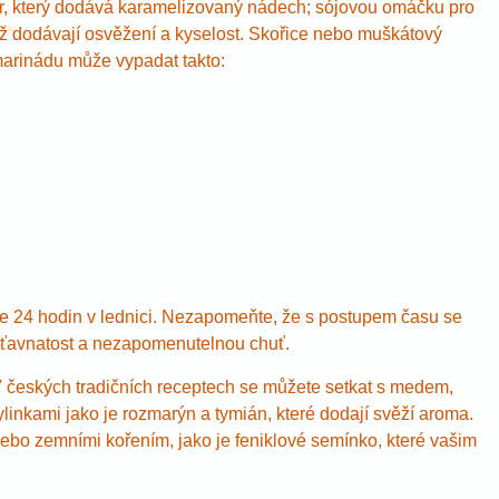
r, který dodává karamelizovaný nádech; sójovou omáčku pro
 jež dodávají osvěžení a kyselost. Skořice nebo muškátový
marinádu může vypadat takto:
pe 24 hodin v lednici. Nezapomeňte, že s postupem času se
 šťavnatost a nezapomenutelnou chuť.
 V českých tradičních receptech se můžete setkat s medem,
ylinkami jako je rozmarýn a tymián, které dodají svěží aroma.
ebo zemními kořením, jako je feniklové semínko, které vašim