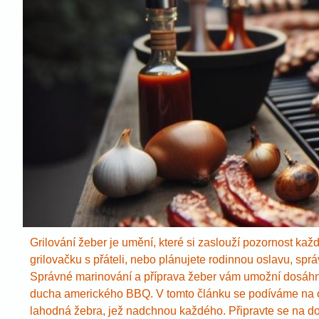
Grilování žeber je umění, které si zaslouží pozornost ka
grilovačku s přáteli, nebo plánujete rodinnou oslavu, sp
Správné marinování a příprava žeber vám umožní dosáhnou
ducha amerického BBQ. V tomto článku se podíváme na o
lahodná žebra, jež nadchnou každého. Připravte se na do