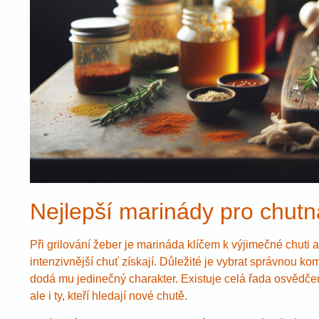
Nejlepší marinády pro chutn
Při grilování žeber je marináda klíčem k výjimečné chuti 
intenzivnější chuť získají. Důležité je vybrat správnou k
dodá mu jedinečný charakter. Existuje celá řada osvědče
ale i ty, kteří hledají nové chutě.