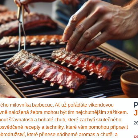
P
ždého milovníka barbecue. Ať už pořádáte víkendovou
J
rávně naložená žebra mohou být tím nejchutnějším zážitkem.
t šťavnatosti a bohaté chuti, které zachytí skutečného
2
svědčené recepty a techniky, které vám pomohou připravit
brodružství, které přinese nádherné aromas a chutě, a
P