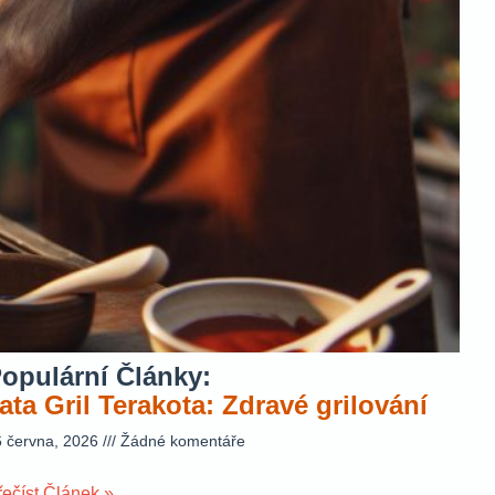
opulární Články:
ata Gril Terakota: Zdravé grilování
6 června, 2026
Žádné komentáře
řečíst Článek »