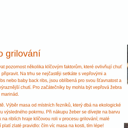
 grilování
at pozornost několika klíčovým faktorům, které ovlivňují chuť
 připravit. Na trhu se nejčastěji setkáte s vepřovými a
bs nebo baby back ribs, jsou oblíbená pro svou šťavnatost a
výraznější chutí. Pro začátečníky by mohla být vepřová žebra
ě marinád.
tě. Výběr masa od místních řezníků, který dbá na ekologické
uru výsledného pokrmu. Při nákupu žeber se dívejte na barvu
a riblích hraje klíčovou roli v procesu grilování; malé
latí zlaté pravidlo: čím víc masa na kosti, tím lépe!