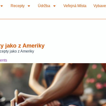
Recepty
Údržba
Veřejná Místa
Vybave
ty jako z Ameriky
ecepty jako z Ameriky
ents