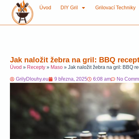
Úvod
DIY Gril
Grilovací Techniky
Jak naložit žebra na gril: BBQ recep
Úvod
»
Recepty
»
Maso
»
Jak naložit žebra na gril: BBQ r
GrilyDlouhy.eu
9 března, 2025
6:08 am
No Comm