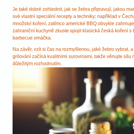
Je také dobré zohlednit, jak se žebra připravují, jakou ma
své vlastní speciální recepty a techniky; například v Čec
množství koření, zatímco americké BBQ obvykle zahrnuje s
zahraniční kuchyně zkuste spojit klasická česká koření s 
barbecue omáčka.
Na závěr, vzít si čas na rozmyšlenou, jaké žebro vybrat, a 
grilování začíná kvalitními surovinami, takže věnujte síl
důležitým rozhodnutím.