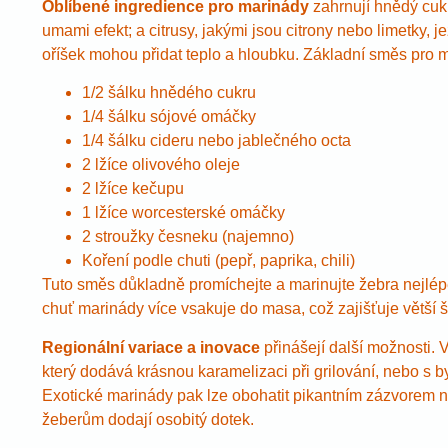
Oblíbené ingredience pro marinády
zahrnují hnědý cuk
umami efekt; a citrusy, jakými jsou citrony nebo limetky,
oříšek mohou přidat teplo a hloubku. Základní směs pro 
1/2 šálku hnědého cukru
1/4 šálku sójové omáčky
1/4 šálku cideru nebo jablečného octa
2 lžíce olivového oleje
2 lžíce kečupu
1 lžíce worcesterské omáčky
2 stroužky česneku (najemno)
Koření podle chuti (pepř, paprika, chili)
Tuto směs důkladně promíchejte a marinujte žebra nejlé
chuť marinády více vsakuje do masa, což zajišťuje větší
Regionální variace a inovace
přinášejí další možnosti.
který dodává krásnou karamelizaci při grilování, nebo s b
Exotické marinády pak lze obohatit pikantním zázvorem n
žeberům dodají osobitý dotek.