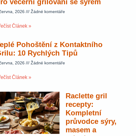
ro večerní grilování se sýrem
 června, 2026
Žádné komentáře
řečíst Článek »
eplé Pohoštění z Kontaktního
rilu: 10 Rychlých Tipů
 června, 2026
Žádné komentáře
řečíst Článek »
Raclette gril
recepty:
Kompletní
průvodce sýry,
masem a