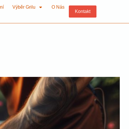
ní
Výběr Grilu
O Nás
Kontakt