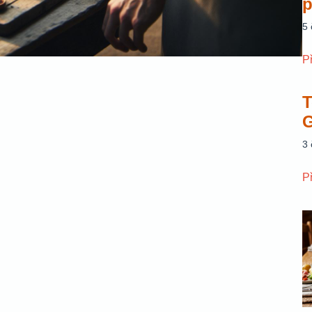
p
5
P
T
G
3
P