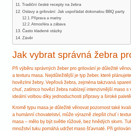
Tradiční české recepty na žebra
Oslavy a grilování: Jak uspořádat dokonalou BBQ party
Příprava a mariny
Atmosféra a zábava
Často kladené otázky
Závěr
Jak vybrat správná žebra pro
Při výběru správných žeber pro grilování je důležité věnov
a texturu masa. Nejdůležitější je typ žeber, které plánujete
hovězími žebry. Vepřová žebra, zejména takzvaná spareri
chuť, zatímco hovězí žebra nabízejí intenzivnější maso s 
ideální volbou díky jednoduchosti přípravy a široké palet
Kromě typu masa je důležité věnovat pozornost také kvali
a humánní chovatelství, může výrazně zlepšit chuť i text
masa – mělo by být světle růžové, bez hnědých skvrn. Tuk n
množství tuku pomáhá udržet maso šťavnaté. Při grilování p