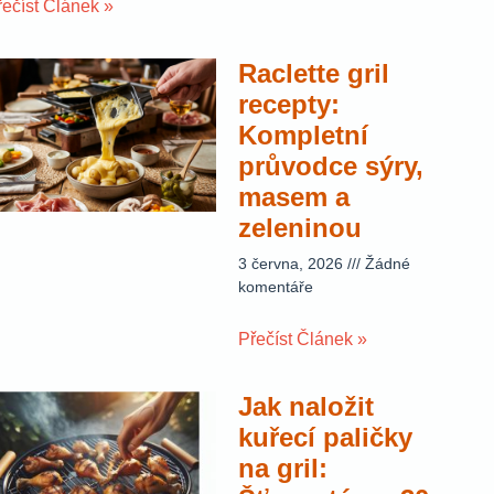
řečíst Článek »
Raclette gril
recepty:
Kompletní
průvodce sýry,
masem a
zeleninou
3 června, 2026
Žádné
komentáře
Přečíst Článek »
Jak naložit
kuřecí paličky
na gril: