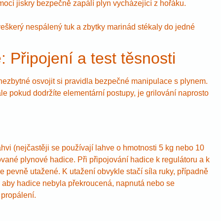
ocí jiskry bezpečně zapálí plyn vycházející z hořáku.
veškerý nespálený tuk a zbytky marinád stékaly do jedné
Připojení a test těsnosti
 nezbytné osvojit si pravidla bezpečné manipulace s plynem.
le pokud dodržíte elementární postupy, je grilování naprosto
ahvi (nejčastěji se používají lahve o hmotnosti 5 kg nebo 10
kované plynové hadice. Při připojování hadice k regulátoru a k
e pevně utažené. K utažení obvykle stačí síla ruky, případně
u, aby hadice nebyla překroucená, napnutá nebo se
 propálení.