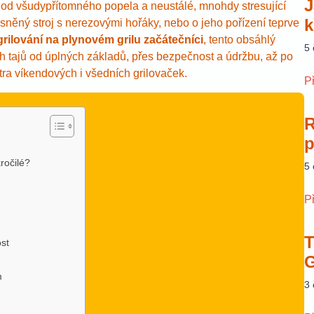
J
 od všudypřítomného popela a neustálé, mnohdy stresující
k
vysněný stroj s nerezovými hořáky, nebo o jeho pořízení teprve
grilování na plynovém grilu začátečníci
, tento obsáhlý
5
 tajů od úplných základů, přes bezpečnost a údržbu, až po
stra víkendových i všedních grilovaček.
P
R
p
kročilé?
5
P
T
ost
G
m
3