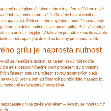
ém zapojení nové plynové lahve nebo vždy před začátkem nové
a nádobí v poměru zhruba 1:1. Otevřete hlavní ventil na
 ani zapalovač). Štětcem nebo obyčejnou houbičkou naneste
látoru, po délce hadice i u vstupu do grilu). Pečlivě sledujte
netěsní a uniká z něj plyn! V takovém případě okamžitě zavřete
tavte a test zopakujte, dokud se bubliny přestanou tvořit.
ého grilu je naprostá nutnost
y už se nemůžete dočkat, až na ten lesklý rošt hodíte
 gril musí bezpodmínečně projít procesem tzv. prvotního
ních částech grilu i na roštech zbytky technických olejů,
a takový, byť na pohled čistý rošt položili jídlo, nasáklo by
y rozhodně nebyla zdraví prospěšná.
dy nezapalujte gril se zavřeným víkem – plyn by se mohl uvnitř
utí).