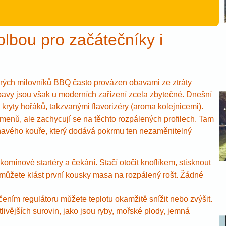
volbou pro začátečníky i
erých milovníků BBQ často provázen obavami ze ztráty
obavy jsou však u moderních zařízení zcela zbytečné. Dnešní
 kryty hořáků, takzvanými flavorizéry (aroma kolejnicemi).
menů, ale zachycují se na těchto rozpálených profilech. Tam
oňavého kouře, který dodává pokrmu ten nezaměnitelný
mínové startéry a čekání. Stačí otočit knoflíkem, stisknout
ůžete klást první kousky masa na rozpálený rošt. Žádné
ním regulátoru můžete teplotu okamžitě snížit nebo zvýšit.
tlivějších surovin, jako jsou ryby, mořské plody, jemná