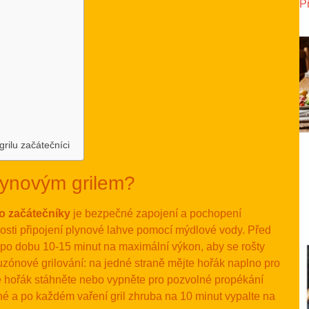
P
rilu začátečníci
lynovým grilem?
ro začátečníky
je bezpečné zapojení a pochopení
osti připojení plynové lahve pomocí mýdlové vody. Před
 po dobu 10-15 minut na maximální výkon, aby se rošty
uzónové grilování: na jedné straně mějte hořák naplno pro
ně hořák stáhněte nebo vypněte pro pozvolné propékání
né a po každém vaření gril zhruba na 10 minut vypalte na