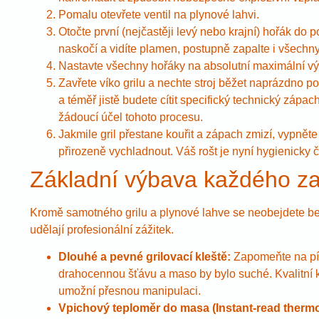
Pomalu otevřete ventil na plynové lahvi.
Otočte první (nejčastěji levý nebo krajní) hořák do 
naskočí a vidíte plamen, postupně zapalte i všechny
Nastavte všechny hořáky na absolutní maximální v
Zavřete víko grilu a nechte stroj běžet naprázdno po
a téměř jistě budete cítit specifický technický zápac
žádoucí účel tohoto procesu.
Jakmile gril přestane kouřit a zápach zmizí, vypněte 
přirozeně vychladnout. Váš rošt je nyní hygienicky 
Základní výbava každého zač
Kromě samotného grilu a plynové lahve se neobejdete be
udělají profesionální zážitek.
Dlouhé a pevné grilovací kleště:
Zapomeňte na píc
drahocennou šťávu a maso by bylo suché. Kvalitní 
umožní přesnou manipulaci.
Vpichový teploměr do masa (Instant-read therm