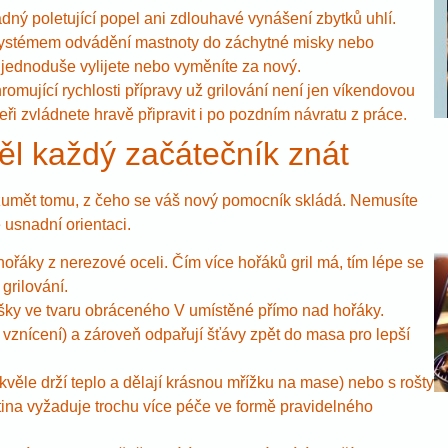
dný poletující popel ani zdlouhavé vynášení zbytků uhlí.
 systémem odvádění mastnoty do záchytné misky nebo
 jednoduše vylijete nebo vyměníte za nový.
romující rychlosti přípravy už grilování není jen víkendovou
i zvládnete hravě připravit i po pozdním návratu z práce.
ěl každý začátečník znát
rozumět tomu, z čeho se váš nový pomocník skládá. Nemusíte
 usnadní orientaci.
í hořáky z nerezové oceli. Čím více hořáků gril má, tím lépe se
grilování.
šky ve tvaru obráceného V umístěné přímo nad hořáky.
vznícení) a zároveň odpařují šťávy zpět do masa pro lepší
skvěle drží teplo a dělají krásnou mřížku na mase) nebo s rošty
itina vyžaduje trochu více péče ve formě pravidelného