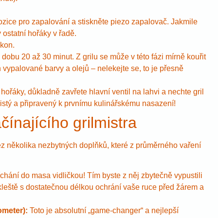
pozice pro zapalování a stiskněte piezo zapalovač. Jakmile
 ostatní hořáky v řadě.
ýkon.
 dobu 20 až 30 minut. Z grilu se může v této fázi mírně kouřit
h vypalované barvy a olejů – nelekejte se, to je přesně
hořáky, důkladně zavřete hlavní ventil na lahvi a nechte gril
čistý a připravený k prvnímu kulinářskému nasazení!
ínajícího grilmistra
z několika nezbytných doplňků, které z průměrného vaření
hání do masa vidličkou! Tím byste z něj zbytečně vypustili
kleště s dostatečnou délkou ochrání vaše ruce před žárem a
ometer):
Toto je absolutní „game-changer“ a nejlepší