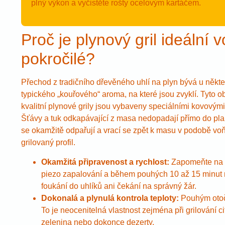
plný výkon a vyčistěte rošty ocelovým kartáčem.
Proč je plynový gril ideální 
pokročilé?
Přechod z tradičního dřevěného uhlí na plyn bývá u někt
typického „kouřového“ aroma, na které jsou zvyklí. Tyto 
kvalitní plynové grily jsou vybaveny speciálními kovovými
Šťávy a tuk odkapávající z masa nedopadají přímo do pla
se okamžitě odpařují a vrací se zpět k masu v podobě v
grilovaný profil.
Okamžitá připravenost a rychlost:
Zapomeňte na ko
piezo zapalování a během pouhých 10 až 15 minut m
foukání do uhlíků ani čekání na správný žár.
Dokonalá a plynulá kontrola teploty:
Pouhým otoče
To je neocenitelná vlastnost zejména při grilování ci
zelenina nebo dokonce dezerty.