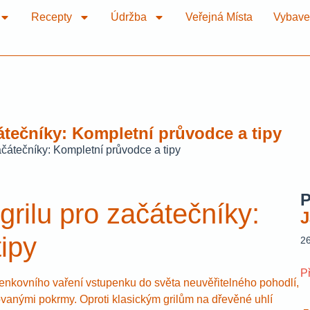
Recepty
Údržba
Veřejná Místa
Vybave
átečníky: Kompletní průvodce a tipy
ačátečníky: Kompletní průvodce a tipy
P
grilu pro začátečníky:
J
ipy
2
P
enkovního vaření vstupenku do světa neuvěřitelného pohodlí,
vovanými pokrmy. Oproti klasickým grilům na dřevěné uhlí