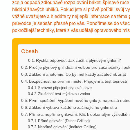
zcela odpadá zdlouhavé rozpalování briket, špinavé ruce
hlídání žhavých uhlíků. Pokud jste si právě pořídili svůj 
vážně uvažujete a hledáte ty nejlepší informace na téma
průvodce je sepsán přesně pro vás. Ponoříme se do všech
pokročilejší techniky, které z vás udělají opravdového mi
Obsah
Rychlá odpověď: Jak začít s plynovým grilem?
Proč je plynový gril ideální volbou pro začátečníky i po
Základní anatomie: Co by měl každý začátečník znát
Bezpečnost na prvním místě: Připojení a test těsnosti
Správné připojení plynové lahve
Zkušební test mýdlovou vodou
První spuštění: Vypálení nového grilu je naprostá nutn
Základní výbava každého začínajícího grilmistra
Přímé a nepřímé grilování: Klíč k dokonalým výsledků
Přímé grilování (Direct Grilling)
Nepřímé grilování (Indirect Grilling)