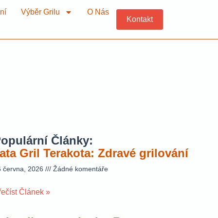
ní
Výběr Grilu
O Nás
Kontakt
opulární Články:
ata Gril Terakota: Zdravé grilování
6 června, 2026
Žádné komentáře
řečíst Článek »