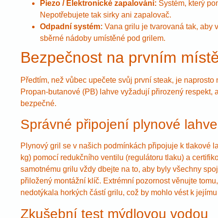
Piezo / Elektronické zapalování:
Systém, který pom
Nepotřebujete tak sirky ani zapalovač.
Odpadní systém:
Vana grilu je tvarovaná tak, aby 
sběrné nádoby umístěné pod grilem.
Bezpečnost na prvním místě: 
Předtím, než vůbec upečete svůj první steak, je naprosto
Propan-butanové (PB) lahve vyžadují přirozený respekt, a
bezpečné.
Správné připojení plynové lahve
Plynový gril se v našich podmínkách připojuje k tlakové l
kg) pomocí redukčního ventilu (regulátoru tlaku) a certifi
samotnému grilu vždy dbejte na to, aby byly všechny spoj
přiložený montážní klíč. Extrémní pozornost věnujte tom
nedotýkala horkých částí grilu, což by mohlo vést k jejímu
Zkušební test mýdlovou vodou