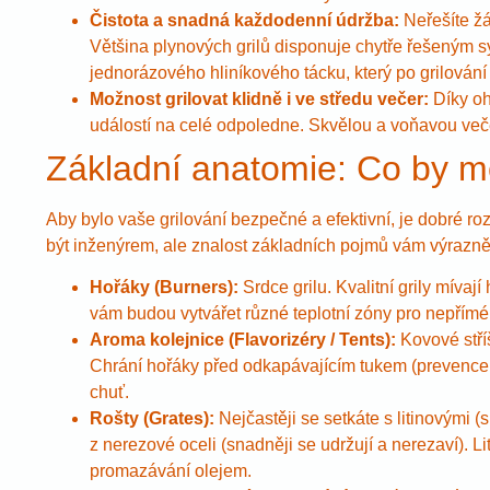
Čistota a snadná každodenní údržba:
Neřešíte žá
Většina plynových grilů disponuje chytře řešeným
jednorázového hliníkového tácku, který po grilování
Možnost grilovat klidně i ve středu večer:
Díky oh
událostí na celé odpoledne. Skvělou a voňavou večeř
Základní anatomie: Co by m
Aby bylo vaše grilování bezpečné a efektivní, je dobré 
být inženýrem, ale znalost základních pojmů vám výrazně
Hořáky (Burners):
Srdce grilu. Kvalitní grily mívaj
vám budou vytvářet různé teplotní zóny pro nepřímé 
Aroma kolejnice (Flavorizéry / Tents):
Kovové stří
Chrání hořáky před odkapávajícím tukem (prevence 
chuť.
Rošty (Grates):
Nejčastěji se setkáte s litinovými (
z nerezové oceli (snadněji se udržují a nerezaví). L
promazávání olejem.