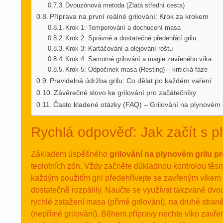
Dvouzónová metoda (Zlatá střední cesta)
Příprava na první reálné grilování: Krok za krokem
Krok 1: Temperování a dochucení masa
Krok 2: Správné a dostatečné předehřátí grilu
Krok 3: Kartáčování a olejování roštu
Krok 4: Samotné grilování a magie zavřeného víka
Krok 5: Odpočinek masa (Resting) – kritická fáze
Pravidelná údržba grilu: Co dělat po každém vaření
Závěrečné slovo ke grilování pro začátečníky
Často kladené otázky (FAQ) – Grilování na plynovém g
Rychlá odpověď: Jak začít s p
Základem úspěšného
grilování na plynovém grilu p
teplotních zón. Vždy začněte důkladnou kontrolou těsn
každým použitím gril předehřívejte se zavřeným víkem
dostatečně rozpálily. Naučte se využívat takzvané dvo
rychlé zatažení masa (přímé grilování), na druhé stra
(nepřímé grilování). Během přípravy nechte víko zavře