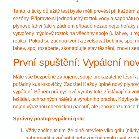
Tento kriticky důležitý test byste měli provést při každ
sezóny. Připravte si jednoduchý roztok vody a saponátu n
plynové lahvi (ale v žádném případě nezapínejte hořáky
vytvořený mýdlový roztok na všechny spoje (u lahve, u regu
reakci. Pokud se začnou tvořit a zvětšovat bubliny, spoj 
lahev, spoj rozeberte, zkontrolujte stav těsnění, znovu ses
První spuštění: Vypálení nov
Máte vše bezpečně zapojeno, spoje prokazatelně těsní a v
pořádný kus krkovičky. Zadržte! Každý úplně nový plynový
vypálení. Během průmyslové výroby totiž zůstávají na vnitř
leštidel, ochranných nátěrů a výrobního prachu. Kdybyste n
nejen výraznou chemickou pachuť, ale jeho konzumace b
Správný postup vypálení grilu:
Vždy začínejte tím, že plně otevřete víko grilu (nik
nahromadit a způsobit nebezpečné explozivní vzplan