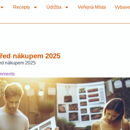
Recepty
Údržba
Veřejná Místa
Vybave
 před nákupem 2025
před nákupem 2025
mments