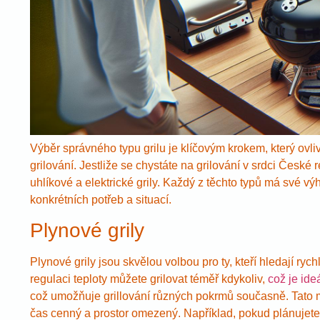
Výběr správného typu grilu je klíčovým krokem, který ovli
grilování. Jestliže se chystáte na grilování v srdci České re
uhlíkové a elektrické grily. Každý z těchto typů má své v
konkrétních potřeb a situací.
Plynové grily
Plynové grily jsou skvělou volbou pro ty, kteří hledají rych
regulaci teploty můžete grilovat téměř kdykoliv,
což je ide
což umožňuje grillování různých pokrmů současně. Tato m
čas cenný a prostor omezený. Například, pokud plánujete 