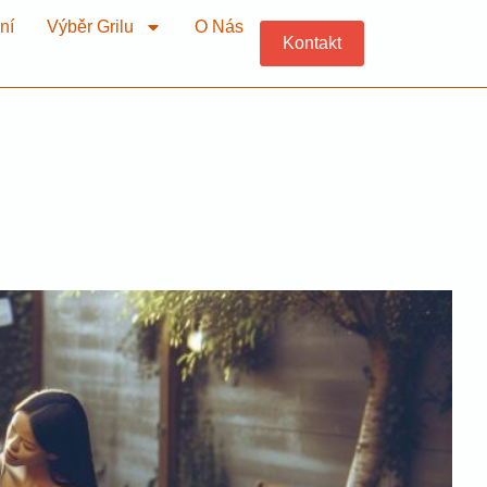
ní
Výběr Grilu
O Nás
Kontakt