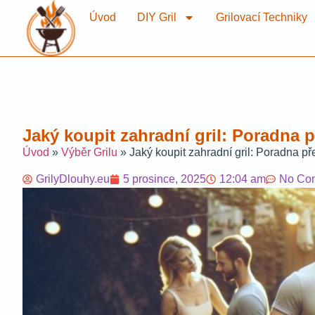
Úvod
DIY Gril
Grilovací Techniky
Jaký koupit zahradní gril: Poradna
Úvod
»
Výběr Grilu
»
Jaký koupit zahradní gril: Poradna 
GrilyDlouhy.eu
5 prosince, 2025
12:04 am
No Co