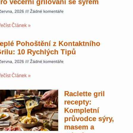
ro večerní grilování se sýrem
 června, 2026
Žádné komentáře
řečíst Článek »
eplé Pohoštění z Kontaktního
rilu: 10 Rychlých Tipů
 června, 2026
Žádné komentáře
řečíst Článek »
Raclette gril
recepty:
Kompletní
průvodce sýry,
masem a