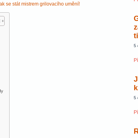
ak se stát mistrem grilovacího umění!
G
z
t
5
P
J
k
dy
5
P
R