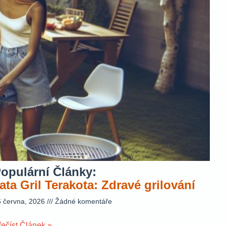
opulární Články:
ata Gril Terakota: Zdravé grilování
6 června, 2026
Žádné komentáře
řečíst Článek »