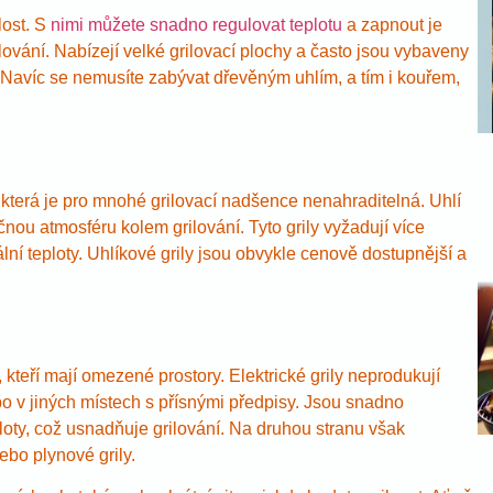
lost. S
nimi můžete snadno regulovat teplotu
a zapnout je
ování. Nabízejí velké grilovací plochy a často jsou vybaveny
 Navíc se nemusíte zabývat dřevěným uhlím, a tím i kouřem,
, která je pro mnohé grilovací nadšence nenahraditelná. Uhlí
ou atmosféru kolem grilování. Tyto grily vyžadují více
ální teploty. Uhlíkové grily jsou obvykle cenově dostupnější a
, kteří mají omezené prostory. Elektrické grily neprodukují
bo v jiných místech s přísnými předpisy. Jsou snadno
ploty, což usnadňuje grilování. Na druhou stranu však
ebo plynové grily.