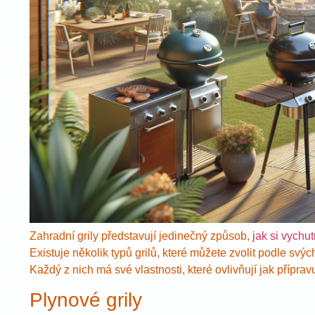
Zahradní grily představují jedinečný způsob,
jak si vychutn
Existuje několik typů grilů, které můžete zvolit podle svých
Každý z nich má své vlastnosti, které ovlivňují jak přípravu 
Plynové grily