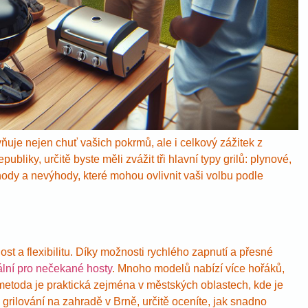
vňuje nejen chuť vašich pokrmů, ale i celkový zážitek z
publiky, určitě byste měli zvážit tři hlavní typy grilů: plynové,
ýhody a nevýhody, které mohou ovlivnit vaši volbu podle
lost a flexibilitu. Díky možnosti rychlého zapnutí a přesné
ální pro nečekané hosty
. Mnoho modelů nabízí více hořáků,
etoda je praktická zejména v městských oblastech, kde je
grilování na zahradě v Brně, určitě oceníte, jak snadno