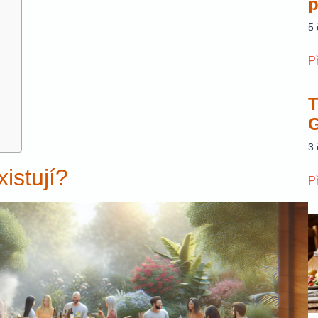
p
5
P
T
G
3
istují?
P