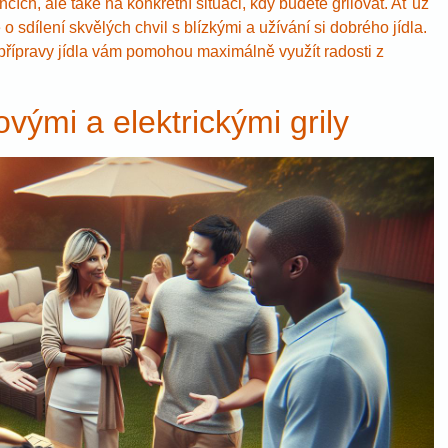
cích, ale také na konkrétní situaci, kdy budete grilovat. Ať už
e o sdílení skvělých chvil s blízkými a užívání si dobrého jídla.
 přípravy jídla vám pomohou maximálně využít radosti z
vými a elektrickými grily