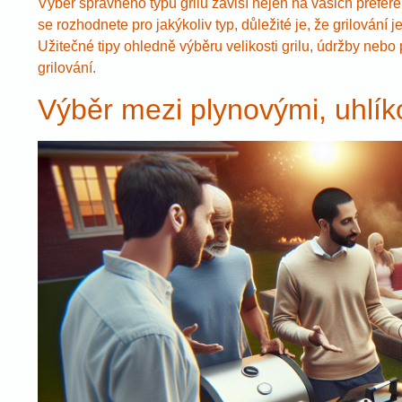
Výběr správného typu grilu závisí nejen na vašich preferen
se rozhodnete pro jakýkoliv typ, důležité je, že grilování j
Užitečné tipy ohledně výběru velikosti grilu, údržby nebo
grilování.
Výběr mezi plynovými, uhlíko