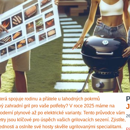
P
která spojuje rodinu a přátele u lahodných pokrmů
J
avý zahradní gril pro vaše potřeby? V roce 2025 máme na
 moderní plynové až po elektrické varianty. Tento průvodce vám
2
 jsou klíčové pro úspěch vašich grilovacích sezení. Zjistíte,
vednosti a oslníte své hosty skvěle ugrilovanými specialitami.
P