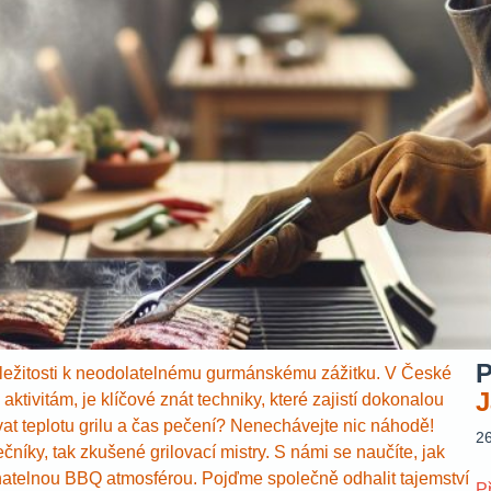
P
příležitosti k neodolatelnému gurmánskému zážitku. V České
J
aktivitám, je klíčové znát techniky, které zajistí dokonalou
at teplotu grilu a čas pečení? Nenechávejte nic náhodě!
2
níky, tak zkušené grilovací mistry. S námi se naučíte, jak
ovnatelnou BBQ atmosférou. Pojďme společně odhalit tajemství
P