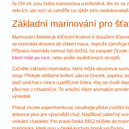
že čím víc jsou žebra marinována a kořeněná, tím víc se z
sekcích, ale nyní se zaměřte na výběr toho nejdokonalej
Základní marinování pro šť
Marinování žebírek je klíčovým krokem k dosažení šťavnat
se marináda dostane do vláken masa, nejenže zjemňuje te
Příprava marinády nemusí být složitá, ba naopak! Zkuste s
které máte po ruce
, nebo podle osvědčených receptů.
Začněte základní marinádou, která může obsahovat surovi
sirup. Přidejte oblíbené koření, jako je česnek, paprika
stačí smíchat v misce a potřít jimi žebra. Aby se chutě lé
přes noc v chladničce. To umožní všem aromatům proniknou
výsledek.
Pokud chcete experimentovat, neváhejte přidat zvláštní k
dokonce pivo pro výraznější chuť. Například jablečný o
unikátní charakter. Pro pravé české BBQ můžete do marin
majoránka, které jsou v české kuchyni hojně využívány.