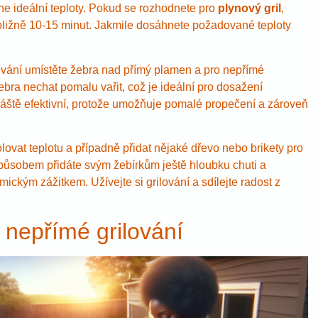
ne ideální teploty. Pokud se rozhodnete pro
plynový gril
,
ibližně 10-15 minut. Jakmile dosáhnete požadované teploty
ování umístěte žebra nad přímý plamen a pro nepřímé
žebra nechat pomalu vařit, což je ideální pro dosažení
vláště efektivní, protože umožňuje pomalé propečení a zároveň
ovat teplotu a případně přidat nějaké dřevo nebo brikety pro
způsobem přidáte svým žebírkům ještě hloubku chuti a
kým zážitkem. Užívejte si grilování a sdílejte radost z
. nepřímé grilování