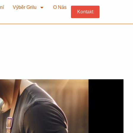
ní
Výběr Grilu
O Nás
Kontakt