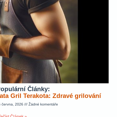
opulární Články:
ata Gril Terakota: Zdravé grilování
6 června, 2026
Žádné komentáře
řečíst Článek »