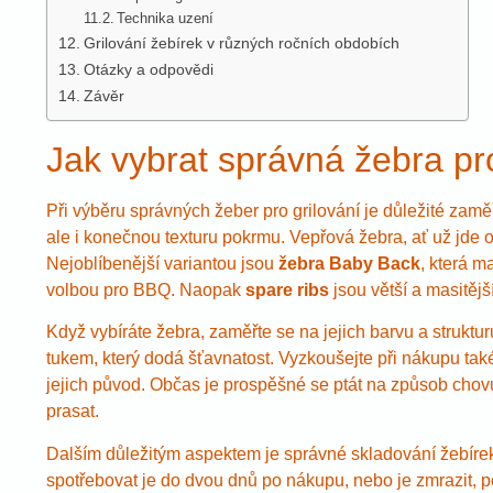
Technika uzení
Grilování žebírek v různých ročních obdobích
Otázky a odpovědi
Závěr
Jak vybrat správná žebra pro
Při výběru správných žeber pro grilování je důležité zaměři
ale i konečnou texturu pokrmu. Vepřová žebra, ať už jde o 
Nejoblíbenější variantou jsou
žebra Baby Back
, která m
volbou pro BBQ. Naopak
spare ribs
jsou větší a masitější
Když vybíráte žebra, zaměřte se na jejich barvu a strukt
tukem, který dodá šťavnatost. Vyzkoušejte při nákupu ta
jejich původ. Občas je prospěšné se ptát na způsob chovu
prasat.
Dalším důležitým aspektem je správné skladování žebírek
spotřebovat je do dvou dnů po nákupu, nebo je zmrazit, p