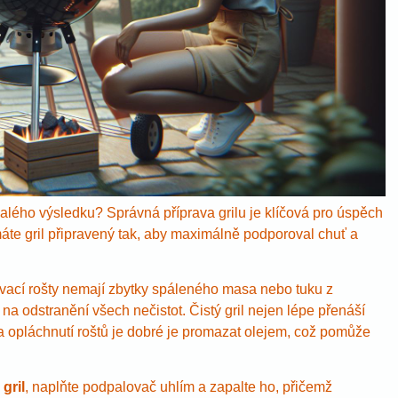
alého výsledku? Správná příprava grilu je klíčová pro úspěch
áte gril připravený tak, aby maximálně podporoval chuť a
rilovací rošty nemají zbytky spáleného masa nebo tuku z
na odstranění všech nečistot. Čistý gril nejen lépe přenáší
í a opláchnutí roštů je dobré je promazat olejem, což pomůže
gril
, naplňte podpalovač uhlím a zapalte ho, přičemž