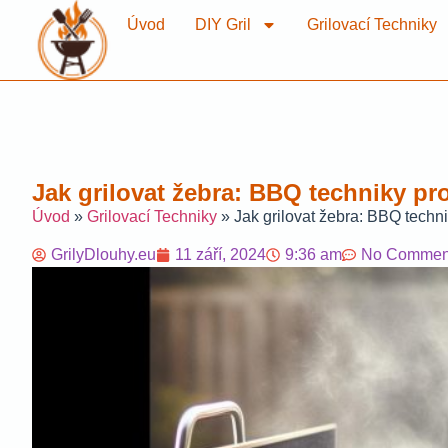
Úvod
DIY Gril
Grilovací Techniky
Jak grilovat žebra: BBQ techniky p
Úvod
»
Grilovací Techniky
»
Jak grilovat žebra: BBQ techn
GrilyDlouhy.eu
11 září, 2024
9:36 am
No Commen