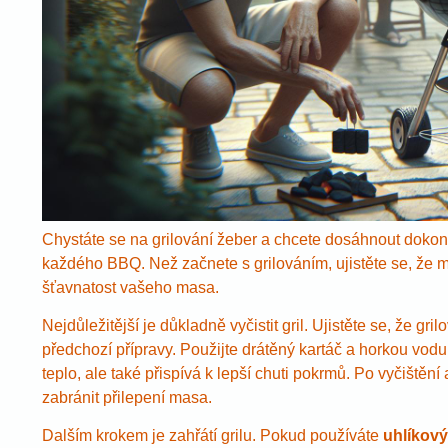
Chystáte se na grilování žeber a chcete dosáhnout dokon
každého BBQ. Než začnete s grilováním, ujistěte se, že m
šťavnatost vašeho masa.
Nejdůležitější je důkladně vyčistit gril. Ujistěte se, že g
předchozí přípravy. Použijte drátěný kartáč a horkou vodu 
teplo, ale také přispívá k lepší chuti pokrmů. Po vyčištěn
zabránit přilepení masa.
Dalším krokem je zahřátí grilu. Pokud používáte
uhlíkový 