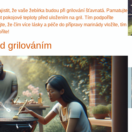
istit, že vaše žebírka budou při grilování šťavnatá. Pamatujte
 pokojové teploty před uložením na gril. Tím podpoříte
, že čím více lásky a péče do přípravy marinády vložíte, tím
říte!
ed grilováním