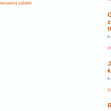
omenutelný zážitek!
G
z
t
5
P
J
k
5
P
R