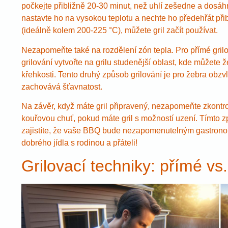
počkejte přibližně 20-30 minut, než uhlí zešedne a dosáh
nastavte ho na vysokou teplotu a nechte ho předehřát př
(ideálně kolem 200-225 °C), můžete gril začít používat.
Nezapomeňte také na rozdělení zón tepla. Pro přímé gril
grilování vytvořte na grilu studenější oblast, kde můžete 
křehkosti. Tento druhý způsob grilování je pro žebra obz
zachovává šťavnatost.
Na závěr, když máte gril připravený, nezapomeňte zkontrol
kouřovou chuť, pokud máte gril s možností uzení. Tímto 
zajistíte, že vaše BBQ bude nezapomenutelným gastronomic
dobrého jídla s rodinou a přáteli!
Grilovací techniky: přímé vs