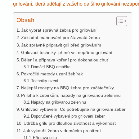
grilování, která udělají z vašeho dalšího grilování nezap
Obsah
Jak vybrat správná žebra pro grilování
Základní marinování pro šťavnatá žebra
Jak správně připravit gril před grilováním
Grilovací techniky: přímé vs. nepřímé grilování
Dělení a příprava koření pro dokonalou chuť
Domácí BBQ omáčka
Pokročilé metody uzení žebírek
Techniky uzení
Nejlepší recepty na BBQ žebra pro začátečníky
Příloha k žebírkům: nápady na grilovanou zeleninu
Nápady na grilovanou zeleninu
Grilovací vybavení: Co potřebujete na grilování žeber
Doporučené vybavení pro grilování žeber
Údržba grilu pro dlouhou životnost a výkonnost
Jak vykouřit žebra v domácím prostředí
Příprava grilu