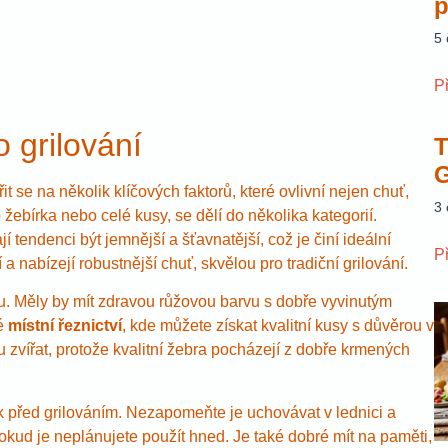
p
5
P
 grilování
T
G
t se na několik klíčových faktorů, které ovlivní nejen chuť,
3
žebírka nebo celé kusy, se dělí do několika kategorií.
ají tendenci být jemnější a šťavnatější, což je činí ideální
P
 a nabízejí robustnější chuť, skvělou pro tradiční grilování.
uru. Měly by mít zdravou růžovou barvu s dobře vyvinutým
ké
místní řeznictví
, kde můžete získat kvalitní kusy s důvěrou v
 zvířat, protože kvalitní žebra pocházejí z dobře krmených
 před grilováním. Nezapomeňte je uchovávat v lednici a
okud je neplánujete použít hned. Je také dobré mít na paměti,