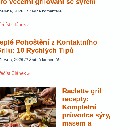
ro večerní grilování se sýrem
 června, 2026
Žádné komentáře
řečíst Článek »
eplé Pohoštění z Kontaktního
rilu: 10 Rychlých Tipů
 června, 2026
Žádné komentáře
řečíst Článek »
Raclette gril
recepty:
Kompletní
průvodce sýry,
masem a