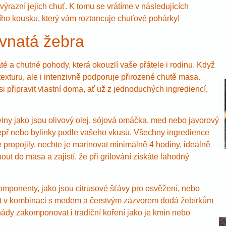
výrazní jejich chuť. K tomu se vrátíme v následujících
šího kousku, který vám roztancuje chuťové pohárky!
avnatá žebra
é a chutné pohody, která okouzlí vaše přátele i rodinu. Když
xturu, ale i intenzivně podporuje přirozené chutě masa.
i připravit vlastní doma, ať už z jednoduchých ingrediencí,
ny jako jsou olivový olej, sójová omáčka, med nebo javorový
, pepř nebo bylinky podle vašeho vkusu. Všechny ingredience
pe propojily, nechte je marinovat minimálně 4 hodiny, ideálně
t do masa a zajistí, že při grilování získáte lahodný
omponenty, jako jsou citrusové šťávy pro osvěžení, nebo
cet v kombinaci s medem a čerstvým zázvorem dodá žebírkům
ády zakomponovat i tradiční koření jako je kmín nebo