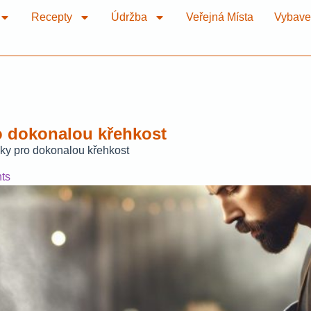
Recepty
Údržba
Veřejná Místa
Vybave
ro dokonalou křehkost
iky pro dokonalou křehkost
ts