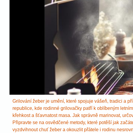
Grilování žeber je umění, které spojuje vášeň, tradici a 
republice, kde rodinné grilovačky patří k oblíbeným letním 
křehkost a šťavnatost masa. Jak správně marinovat, určov
Připravte se na osvědčené metody, které potěší jak začáteč
vyzdvihnout chuť žeber a okouzlit přátele i rodinu nesr