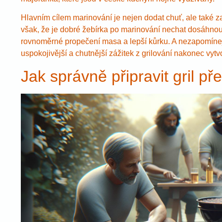
Hlavním cílem marinování je nejen dodat chuť, ale také zaj
však, že je dobré žebírka po marinování nechat dosáhnout
rovnoměrné propečení masa a lepší kůrku. A nezapomínejte
uspokojivější a chutnější zážitek z grilování nakonec vytvo
Jak správně připravit gril př