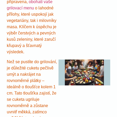
připravena,
obohatí vaše
grilovací menu
o lahodné
přílohy, které uspokojí jak
vegetariány, tak i milovníky
masa. Klíčem k úspěchu je
výběr čerstvých a pevných
kusů zeleniny, které zaručí
křupavý a šťavnatý
výsledek.
Než se pustíte do grilování,
je důležité cuketu pečlivě
umýt a nakrájet na
rovnoměrné plátky –
ideálně o tloušťce kolem 1
cm. Tato tloušťka zajistí, že
se cuketa ugriluje
rovnoměrně a zůstane
uvnitř měkká, zatímco