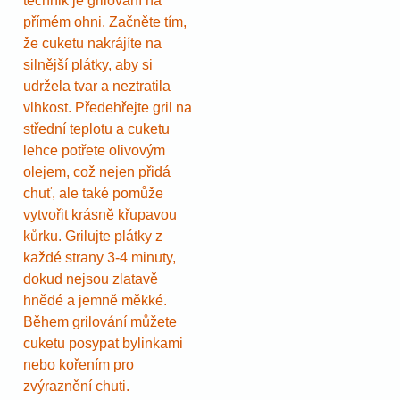
technik je grilování na
přímém ohni. Začněte tím,
že cuketu nakrájíte na
silnější plátky, aby si
udržela tvar a neztratila
vlhkost. Předehřejte gril na
střední teplotu a cuketu
lehce potřete olivovým
olejem, což nejen přidá
chuť, ale také pomůže
vytvořit krásně křupavou
kůrku. Grilujte plátky z
každé strany 3-4 minuty,
dokud nejsou zlatavě
hnědé a jemně měkké.
Během grilování můžete
cuketu posypat bylinkami
nebo kořením pro
zvýraznění chuti.