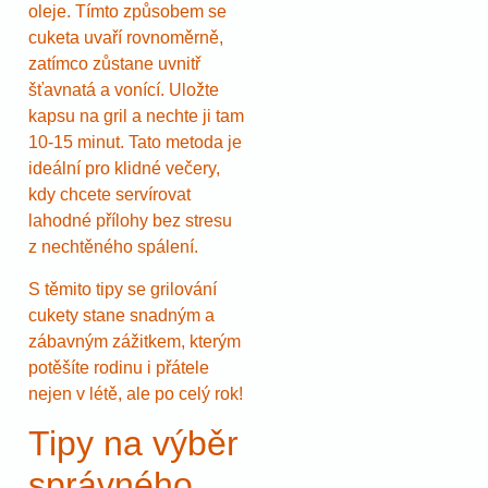
oleje. Tímto způsobem se
cuketa uvaří rovnoměrně,
zatímco zůstane uvnitř
šťavnatá a vonící. Uložte
kapsu na gril a nechte ji tam
10-15 minut. Tato metoda je
ideální pro klidné večery,
kdy chcete servírovat
lahodné přílohy bez stresu
z nechtěného spálení.
S těmito tipy se grilování
cukety stane snadným a
zábavným zážitkem, kterým
potěšíte rodinu i přátele
nejen v létě, ale po celý rok!
Tipy na výběr
správného