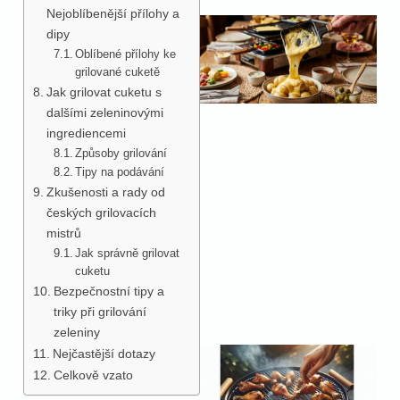
Nejoblíbenější přílohy a
dipy
Oblíbené přílohy ke
grilované cuketě
Jak grilovat cuketu s
dalšími zeleninovými
ingrediencemi
Způsoby grilování
Tipy na podávání
Zkušenosti a rady od
českých grilovacích
mistrů
Jak správně grilovat
cuketu
Bezpečnostní tipy a
triky při grilování
zeleniny
Nejčastější dotazy
Celkově vzato