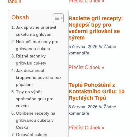
Přečíst Článek »
tabuli!
Obsah
Raclette gril recepty:
Nejlepší tipy pro
Jak správně připravit
večerní grilování se
cuketu na grilování
sýrem
Nejlepší marinády pro
5 června, 2026
Žádné
grilovanou cuketu
komentáře
Různé techniky
grilování cukety
Přečíst Článek »
Jak dosáhnout
křupavého povrchu bez
připálení
Teplé Pohoštění z
Kontaktního Grilu: 10
Tipy na výběr
Rychlých Tipů
správného grilu pro
cuketu
3 června, 2026
Žádné
Oblíbené recepty na
komentáře
grilovanou cuketu v
Česku
Přečíst Článek »
Grilování cukety: