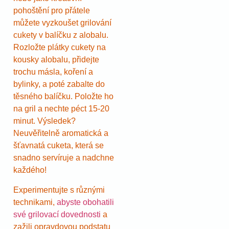
pohoštění pro přátele
můžete vyzkoušet grilování
cukety v balíčku z alobalu.
Rozložte plátky cukety na
kousky alobalu, přidejte
trochu másla, koření a
bylinky, a poté zabalte do
těsného balíčku. Položte ho
na gril a nechte péct 15-20
minut. Výsledek?
Neuvěřitelně aromatická a
šťavnatá cuketa, která se
snadno servíruje a nadchne
každého!
Experimentujte s různými
technikami,
abyste obohatili
své grilovací dovednosti
a
zažili opravdovou podstatu