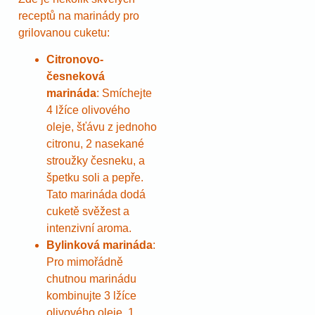
receptů na marinády pro
grilovanou cuketu:
Citronovo-
česneková
marináda
: Smíchejte
4 lžíce olivového
oleje, šťávu z jednoho
citronu, 2 nasekané
stroužky česneku, a
špetku soli a pepře.
Tato marináda dodá
cuketě svěžest a
intenzivní aroma.
Bylinková marináda
:
Pro mimořádně
chutnou marinádu
kombinujte 3 lžíce
olivového oleje, 1