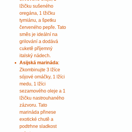
lžičku sušeného
oregána, 1 lžičku
tymiánu, a špetku
červeného pepře. Tato
směs je ideální na
grilování a dodává
cuketě příjemný
italský nádech.
Asijská marináda
:
Zkombinujte 3 lžíce
sójové omáčky, 1 lžíci
medu, 1 lžíci
sezamového oleje a 1
lžičku nastrouhaného
zázvoru. Tato
marináda přinese
exotické chutě a
podtrhne sladkost