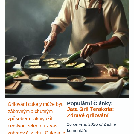
Populární Články:
Grilování cukety může být
Jata Gril Terakota:
zábavným a chutným
Zdravé grilování
způsobem, jak využít
26 června, 2026
Žádné
čerstvou zeleninu z vaší
komentáře
zahrady či z trhu. Cuketa je