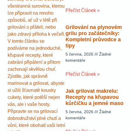
všestranná surovina, kterou
Přečíst Článek »
lze připravit na mnoho
způsobů, ať už v létě při
Grilování na plynovém
grilování s přáteli, nebo
grilu pro začátečníky:
jako zdravý příloha k večeři.
Kompletní průvodce a
V tomto článku se
tipy
podíváme na jednoduché,
5 června, 2026
Žádné
křupavé recepty, které
komentáře
zabrání připálení a přitom
zachovají skvělou chuť.
Přečíst Článek »
Zjistíte, jak správně
marinovat a grilovat, abyste
si užili šťavnaté kousky
Jak grilovat makrelu:
Recepty na křupavou
cukety, které potěší nejen
kůrčičku a jemné maso
vás, ale i vaše hosty.
Připravte se na grilovací
5 června, 2026
Žádné
komentáře
dobrodružství plné chutí a
vůní, které obohatí vaši letní