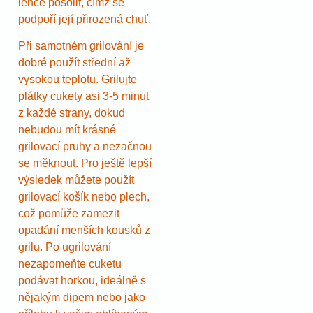
lehce posolit, čímž se
podpoří její přirozená chuť.
Při samotném grilování je
dobré použít střední až
vysokou teplotu. Grilujte
plátky cukety asi 3-5 minut
z každé strany, dokud
nebudou mít krásné
grilovací pruhy a nezačnou
se měknout. Pro ještě lepší
výsledek můžete použít
grilovací košík nebo plech,
což pomůže zamezit
opadání menších kousků z
grilu. Po ugrilování
nezapomeňte cuketu
podávat horkou, ideálně s
nějakým dipem nebo jako