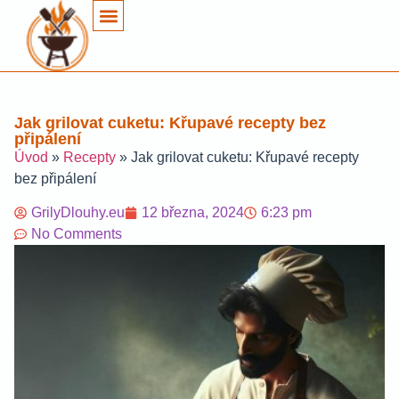
Jak grilovat cuketu: Křupavé recepty bez
připálení
Úvod
»
Recepty
»
Jak grilovat cuketu: Křupavé recepty
bez připálení
GrilyDlouhy.eu
12 března, 2024
6:23 pm
No Comments