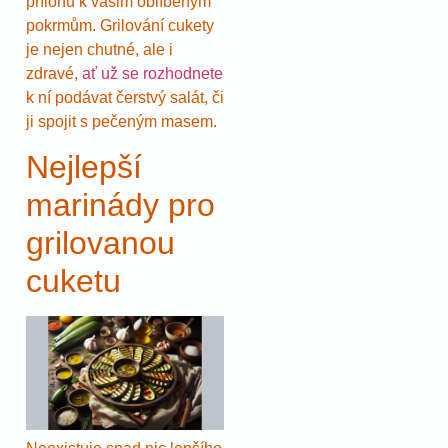
přílohu k vašim oblíbeným
pokrmům. Grilování cukety
je nejen chutné, ale i
zdravé,
ať už se rozhodnete
k ní podávat čerstvý salát, či
ji spojit s pečeným masem.
Nejlepší
marinády pro
grilovanou
cuketu