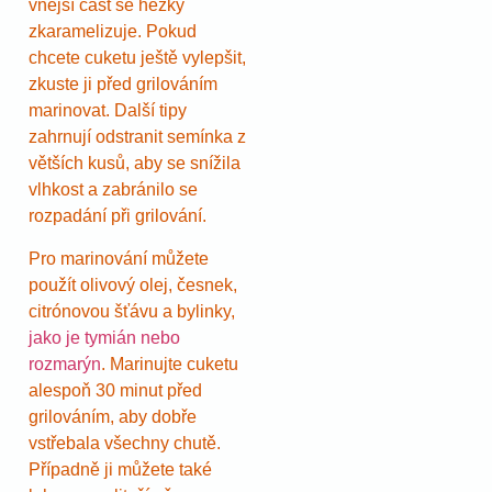
vnější část se hezky
zkaramelizuje. Pokud
chcete cuketu ještě vylepšit,
zkuste ji před grilováním
marinovat. Další tipy
zahrnují odstranit semínka z
větších kusů, aby se snížila
vlhkost a zabránilo se
rozpadání při grilování.
Pro marinování můžete
použít olivový olej, česnek,
citrónovou šťávu a bylinky,
jako je tymián nebo
rozmarýn
. Marinujte cuketu
alespoň 30 minut před
grilováním, aby dobře
vstřebala všechny chutě.
Případně ji můžete také