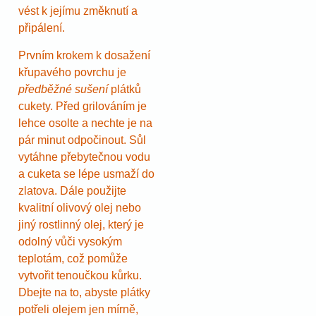
vést k jejímu změknutí a
připálení.
Prvním krokem k dosažení
křupavého povrchu je
předběžné sušení
plátků
cukety. Před grilováním je
lehce osolte a nechte je na
pár minut odpočinout. Sůl
vytáhne přebytečnou vodu
a cuketa se lépe usmaží do
zlatova. Dále použijte
kvalitní olivový olej nebo
jiný rostlinný olej, který je
odolný vůči vysokým
teplotám, což pomůže
vytvořit tenoučkou kůrku.
Dbejte na to, abyste plátky
potřeli olejem jen mírně,