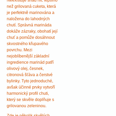
Neexistuje snad nic lepšího
než grilovaná cuketa, která
je perfektně marinována a
naložena do lahodných
chutí. Správná marináda
dokáže zázraky, obohatí její
chuť a pomůže dosáhnout
skvostného křupavého
povrchu. Mezi
nejoblíbenější základní
ingredience marinád patří
olivový olej, česnek,
citronová šťáva a čerstvé
bylinky. Tyto jednoduché,
avšak účinné prvky vytvoří
harmonický profil chuti,
který se skvěle doplňuje s
grilovanou zeleninou.
Zde je několik skvělých