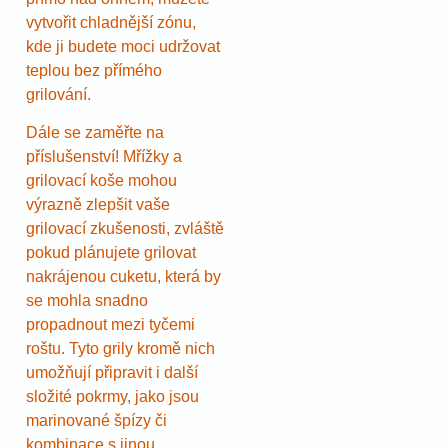
vytvořit chladnější zónu,
kde ji budete moci udržovat
teplou bez přímého
grilování.
Dále se zaměřte na
příslušenství! Mřížky a
grilovací koše mohou
výrazně zlepšit vaše
grilovací zkušenosti, zvláště
pokud plánujete grilovat
nakrájenou cuketu, která by
se mohla snadno
propadnout mezi tyčemi
roštu. Tyto grily kromě nich
umožňují připravit i další
složité pokrmy, jako jsou
marinované špízy či
kombinace s jinou