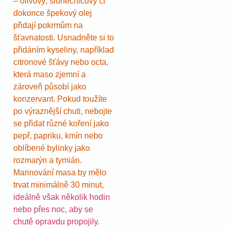
– olivový, slunečnicový či
dokonce špekový olej
přidají pokrmům na
šťavnatosti. Usnadněte si to
přidáním kyseliny, například
citronové šťávy nebo octa,
která maso zjemní a
zároveň působí jako
konzervant. Pokud toužíte
po výraznější chuti, nebojte
se přidat různé koření jako
pepř, papriku, kmín nebo
oblíbené bylinky jako
rozmarýn a tymián.
Marinování masa by mělo
trvat minimálně 30 minut,
ideálně však několik hodin
nebo přes noc
,
aby se
chutě opravdu propojily
.