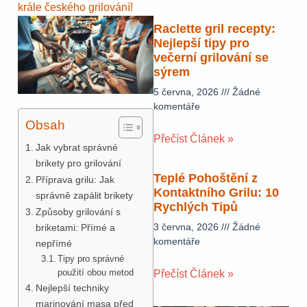
krále českého grilování!
Raclette gril recepty:
Nejlepší tipy pro
večerní grilování se
sýrem
5 června, 2026
Žádné
komentáře
Obsah
Přečíst Článek »
Jak vybrat správné
brikety pro grilování
Teplé Pohoštění z
Příprava grilu: Jak
Kontaktního Grilu: 10
správně zapálit brikety
Rychlých Tipů
Způsoby grilování s
3 června, 2026
Žádné
briketami: Přímé a
komentáře
nepřímé
Tipy pro správné
použití obou metod
Přečíst Článek »
Nejlepší techniky
marinování masa před