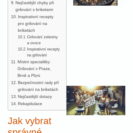
Nejčastější chyby při
grilování s briketami
Inspirativní recepty
pro grilování na
briketách
Grilování zeleniny
a ovoce
Inspirativní recepty
na grilování
Místní specialitky:
Grilování v Praze,
Brně a Plzni
Bezpečnostní rady při
grilování na briketách
Nejčastější dotazy
Rekapitulace
Jak vybrat
správné