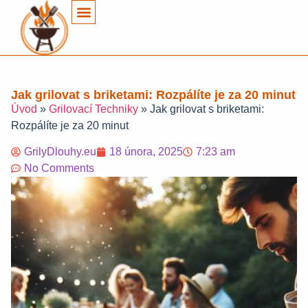
Jak grilovat s briketami: Rozpálíte je za 20 minut
Úvod
»
Grilovací Techniky
»
Jak grilovat s briketami:
Rozpálíte je za 20 minut
GrilyDlouhy.eu
18 února, 2025
7:23 am
No Comments