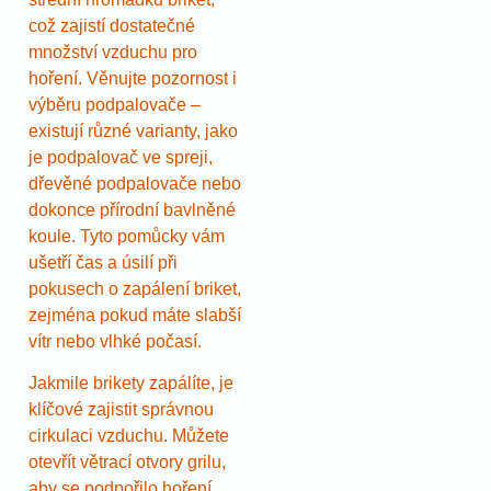
což zajistí dostatečné
množství vzduchu pro
hoření. Věnujte pozornost i
výběru podpalovače –
existují různé varianty, jako
je podpalovač ve spreji,
dřevěné podpalovače nebo
dokonce přírodní bavlněné
koule. Tyto pomůcky vám
ušetří čas a úsilí při
pokusech o zapálení briket,
zejména pokud máte slabší
vítr nebo vlhké počasí.
Jakmile brikety zapálíte, je
klíčové zajistit správnou
cirkulaci vzduchu. Můžete
otevřít větrací otvory grilu,
aby se podpořilo hoření.