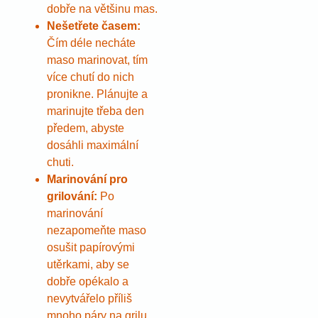
dobře na většinu mas.
Nešetřete časem:
Čím déle necháte
maso marinovat, tím
více chutí do nich
pronikne. Plánujte a
marinujte třeba den
předem, abyste
dosáhli maximální
chuti.
Marinování pro
grilování:
Po
marinování
nezapomeňte maso
osušit papírovými
utěrkami, aby se
dobře opékalo a
nevytvářelo příliš
mnoho páry na grilu.