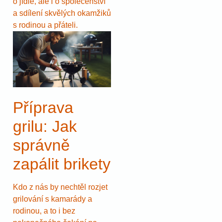
o jídle, ale i o společenství
a sdílení skvělých okamžiků
s rodinou a přáteli.
Příprava
grilu: Jak
správně
zapálit brikety
Kdo z nás by nechtěl rozjet
grilování s kamarády a
rodinou, a to i bez