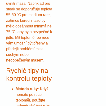
uvnitř masa. Například pro
steak se doporučuje teplota
55-60 °C pro medium-rare,
zatímco kuřecí maso by
mělo dosáhnout minimálně
75 °C, aby bylo bezpečné k
jídlu. Mít teploměr po ruce
vám umožní být přesný a
předejít problémům se
suchým nebo
nedopečeným masem.
Rychlé tipy na
kontrolu teploty
Metoda ruky:
Když
nemáte po ruce
teploměr, použijte
jednoduchý test ruky.