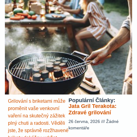
Populární Články:
Grilování s briketami může
Jata Gril Terakota:
proměnit vaše venkovní
Zdravé grilování
vaření na skutečný zážitek
26 června, 2026
Žádné
plný chuti a radosti. Věděli
komentáře
jste, že správně rozžhavené