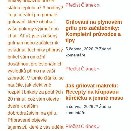
brikety dokážou udržet
Přečíst Článek »
stálou teplotu až 3 hodiny?
To je ideální pro pomalé
Grilování na plynovém
grilování, které obohatí
grilu pro začátečníky:
vaše pokrmy výjimečnou
Kompletní průvodce a
chutí. Ať už jste zkušený
tipy
grilman nebo začátečník,
5 června, 2026
Žádné
ovládnutí techniky přípravy
komentáře
briket vám umožní
dosáhnout profesionálních
Přečíst Článek »
výsledků přímo na vaší
zahradě. V tomto článku se
naučíte, jak efektivně
Jak grilovat makrelu:
Recepty na křupavou
rozpálit brikety za pouhých
kůrčičku a jemné maso
20 minut, což vám otevře
dveře k dalším
5 června, 2026
Žádné
komentáře
dobrodružstvím na grilu.
Připraveně objevte
Přečíst Článek »
tajemství, které z vás udělá