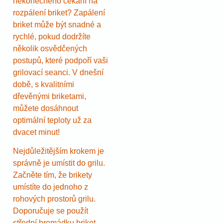
nekonečného čekání na
rozpálení briket? Zapálení
briket může být snadné a
rychlé, pokud dodržíte
několik osvědčených
postupů, které podpoří vaši
grilovací seanci. V dnešní
době, s kvalitními
dřevěnými briketami,
můžete dosáhnout
optimální teploty už za
dvacet minut!
Nejdůležitějším krokem je
správně je umístit do grilu.
Začněte tím, že brikety
umístíte do jednoho z
rohových prostorů grilu.
Doporučuje se použít
střední hromádku briket,