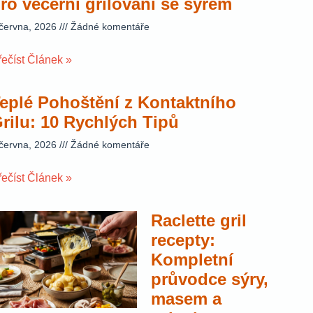
ro večerní grilování se sýrem
 června, 2026
Žádné komentáře
řečíst Článek »
eplé Pohoštění z Kontaktního
rilu: 10 Rychlých Tipů
 června, 2026
Žádné komentáře
řečíst Článek »
Raclette gril
recepty:
Kompletní
průvodce sýry,
masem a