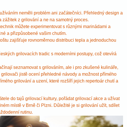
používáním neměli problém ani začátečníci. Přehledný design a
a zážitek z grilování a ne na samotný proces.
technik můžete experimentovat s různými marinádami a
ečné a přizpůsobené vašim chutím.
oštu zajišťuje rovnoměrnou distribuci tepla a jednoduchou
kých grilovacích tradic s moderními postupy, což otevírá
začínají seznamovat s grilováním, ale i pro zkušené kulináře,
cí grilovači jistě ocení přehledné návody a možnost přímého
mého grilování a uzení, které rozšíří jejich repertoár chutí a
ele do tajů grilovací kultury, pořádat grilovací akce a užívat
ém místě v Brně či Plzni. Důležité je si grilování užít, sdílet
aždodenní rutinu.