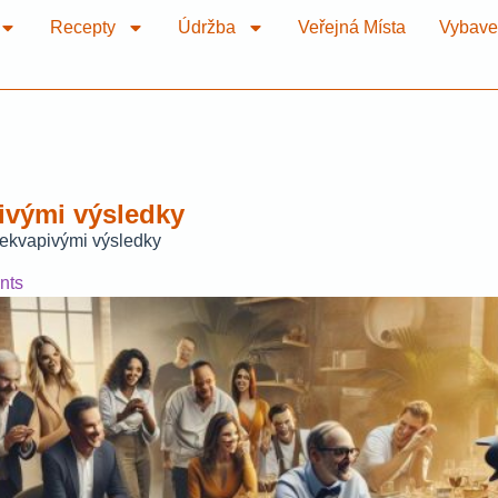
Recepty
Údržba
Veřejná Místa
Vybave
ivými výsledky
řekvapivými výsledky
nts