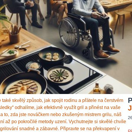
P
e také skvělý způsob, jak spojit rodinu a přátele na čerstvém
J
edky“ odhalíme, jak efektivně využít gril a přinést na vaše
na to, zda jste nováčkem nebo zkušeným mistrem grilu, náš
2
í až po pokročilé metody uzení. Vychutnejte si skvělé chvíle
t grilování snadné a zábavné. Připravte se na překvapení v
P