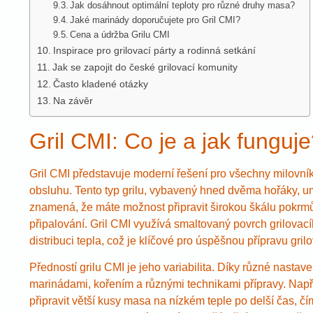
Jak dosáhnout optimální teploty pro různé druhy masa?
Jaké marinády doporučujete pro Gril CMI?
Cena a údržba Grilu CMI
Inspirace pro grilovací párty a rodinná setkání
Jak se zapojit do české grilovací komunity
Často kladené otázky
Na závěr
Gril CMI: Co je a jak funguj
Gril CMI představuje moderní řešení pro všechny milovníky
obsluhu. Tento typ grilu, vybavený hned dvěma hořáky, um
znamená, že máte možnost připravit širokou škálu pokrmů
připalování. Gril CMI využívá smaltovaný povrch grilovací
distribuci tepla, což je klíčové pro úspěšnou přípravu gril
Předností grilu CMI je jeho variabilita. Díky různé nasta
marinádami, kořením a různými technikami přípravy. Napří
připravit větší kusy masa na nízkém teple po delší čas, č