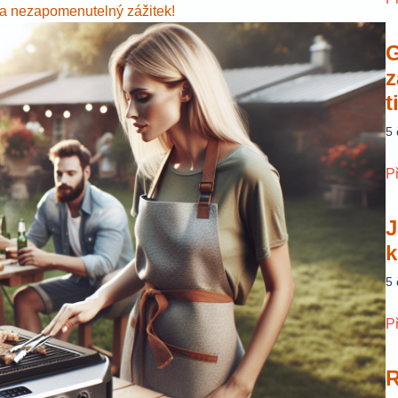
 na nezapomenutelný zážitek!
G
z
t
5
P
J
k
5
P
R