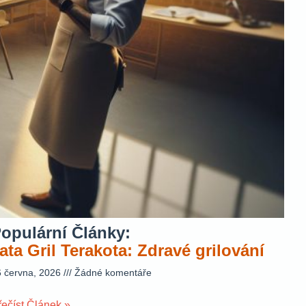
opulární Články:
ata Gril Terakota: Zdravé grilování
6 června, 2026
Žádné komentáře
řečíst Článek »