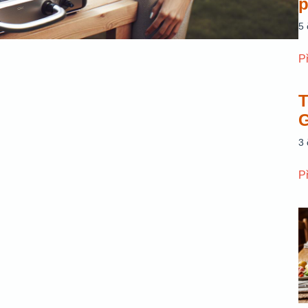
p
5
P
T
G
3
P