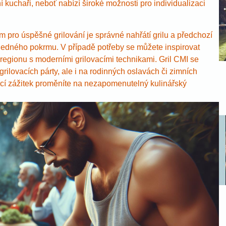
ní kuchaři, neboť nabízí široké možnosti pro individualizaci
em pro úspěšné grilování je správné nahřátí grilu a předchozí
sledného pokrmu. V případě potřeby se můžete inspirovat
 regionu s moderními grilovacími technikami. Gril CMI se
lovacích párty, ale i na rodinných oslavách či zimních
vací zážitek proměníte na nezapomenutelný kulinářský