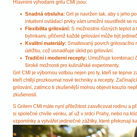
Hlavními výhodami grilu CMI jsou:
Snadná obsluha:
Gril je navržen tak, aby s jeho 
intuitivní ovládací prvky vám umožní soustředit se n
Flexibilita grilování:
S možnostmi různých teplot a 
bylinkami, přičemž každé grilování může být jedin
Kvalitní materiály:
Smaltovaný povrch grilovacího r
údržbu, což usnadňuje úklid po grilování.
Tradiční i moderní recepty:
Umožňuje kombinaci čes
široké možnosti pro kulinářské experimenty.
Gril CMI je výbornou volbou nejen pro ty, kteří se teprve 
kteří chtějí prozkoumat nové techniky a recepty. Začínají
grilování, zatímco ti zkušenější mohou objevit kouzlo nepří
zkušeností.
S Grilem CMI máte nyní příležitost zasvěcovat rodinu a přát
si společné chvíle venku, ať už v srdci Prahy, nebo na klidn
vzpomínky a vytvářet jedinečné zážitky, které překonají k