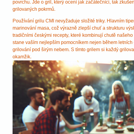
povrchu. Jde o gril, který ocení jak začátečníci, tak zkuše
grilovaných pokrmů.
Používání grilu CMI nevyžaduje složité triky. Hlavním tip
marinování masa, což výrazně zlepší chuť a strukturu vý
tradičními českými recepty, které kombinují chutě našeho
stane vaším nejlepším pomocníkem nejen během letních gri
grilování pod širým nebem. S tímto grilem si každý grilo
okamžik.