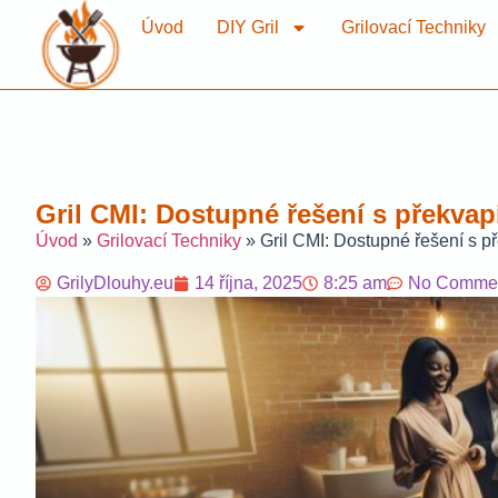
Úvod
DIY Gril
Grilovací Techniky
Gril CMI: Dostupné řešení s překvap
Úvod
»
Grilovací Techniky
»
Gril CMI: Dostupné řešení s p
GrilyDlouhy.eu
14 října, 2025
8:25 am
No Comme