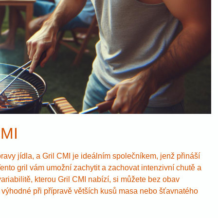
CMI
avy jídla, a Gril CMI je ideálním společníkem, jenž přináší
Tento gril vám umožní zachytit a zachovat intenzivní chutě a
iabilitě, kterou Gril CMI nabízí, si můžete bez obav
ště výhodné při přípravě větších kusů masa nebo šťavnatého