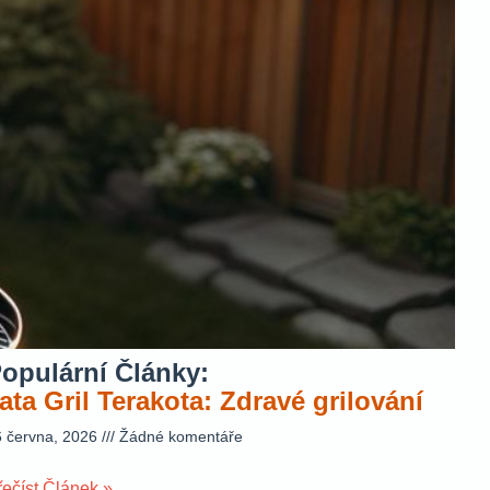
opulární Články:
ata Gril Terakota: Zdravé grilování
6 června, 2026
Žádné komentáře
řečíst Článek »