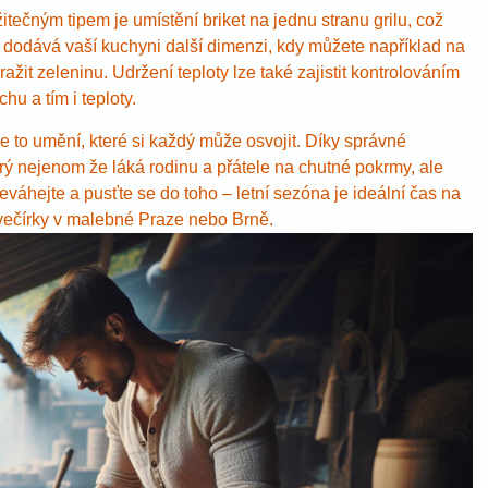
žitečným tipem je umístění briket na jednu stranu grilu, což
 dodává vaší kuchyni další dimenzi, kdy můžete například na
ažit zeleninu. Udržení teploty lze také zajistit kontrolováním
hu a tím i teploty.
 je to umění, které si každý může osvojit. Díky správné
terý nejenom že láká rodinu a přátele na chutné pokrmy, ale
eváhejte a pusťte se do toho – letní sezóna je ideální čas na
í večírky v malebné Praze nebo Brně.