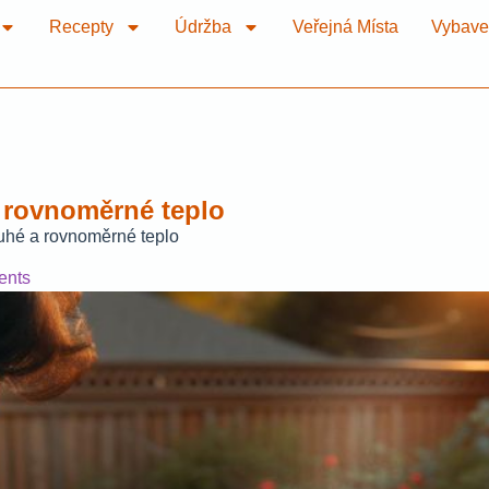
Recepty
Údržba
Veřejná Místa
Vybave
 a rovnoměrné teplo
louhé a rovnoměrné teplo
ents