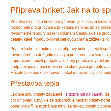
Příprava briket: Jak na to s
Příprava kvalitních briket pro grilování je klíčovým krok
rozhodnete pro grilování s briketami, není nic důležitějšíh
rovnoměrné teplo. V našem krásném Česku, kde se grilov
detaily, které mohou ovlivnit celkovou chuť a zážitek z jídl
Prvním krokem k optimalizaci přípravy briket je jejich spr
rovnoměrně na dně grilu s malým prostorem pro vzduch, k
doporučeno použít podpalovač, který pomůže urychlit proc
podpalovače na bázi dřeva nebo ekologické podpalovače,
Můžete také použít stohování briket do pyramidy, což podp
Přestavba tepla
Jakmile jsou brikety zapálené,
je dobré mít na paměti
, že
pro grilování. Obvykle se doporučuje nechat brikety hořet
popel vytvoří, je to známka toho, že brikety dosáhly optimá