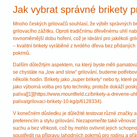
Jak vybrat správné brikety p
Mnoho českých grilovačů souhlasí, že výběr správných br
grilovacího zážitku. Oproti tradičnímu dřevěnému uhlí nabí
rovnoměrnější dobu hoření, což je ideální pro jakékoli gril
– kvalitní brikety vyráběné z tvrdého dřeva bez přidaných 
pokrmů.
Dalším důležitým aspektem, na který byste měli pamatovat,
se chystáte na „low and slow“ grilování, budeme potřebovat 
několik hodin. Brikety jako „super brikety“ nebo ty, kter
jako výborná volba pro tyto techniky, protože dokáží posk
paliva[[1]](https://www.mountfield.cz/brikety-a-drevene-uhl
paliva/grilovaci-brikety-10-kg/p/6128334).
V konečném důsledku je důležité testovat různé značky a ty
preferencím a stylu grilování. Nezapomeňte také věnovat
suchu a bez vlhkosti, což by mohlo ovlivnit jejich schopno
soustředit na přípravu lahodných pokrmů pro rodinu a přát