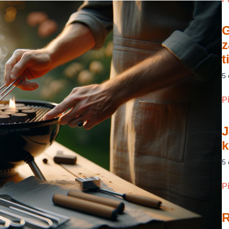
G
z
t
5
P
J
k
5
P
R