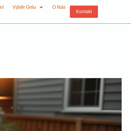
ní
Výběr Grilu
O Nás
Kontakt