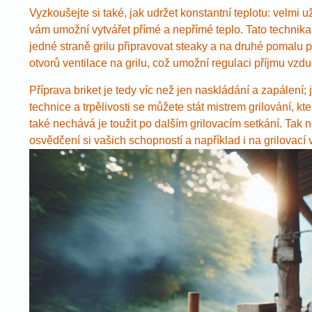
Vyzkoušejte si také, jak udržet konstantní teplotu: velmi u
vám umožní vytvářet přímé a nepřímé teplo. Tato technika
jedné straně grilu připravovat steaky a na druhé pomalu pr
otvorů ventilace na grilu, což umožní regulaci příjmu vzduc
Příprava briket je tedy víc než jen naskládání a zapálení;
technice a trpělivosti se můžete stát mistrem grilování, k
také nechává je toužit po dalším grilovacím setkání. Tak n
osvědčení si vašich schopností a například i na grilovac