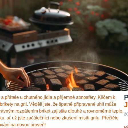
P
u a přátele u chutného jídla a příjemné atmosféry. Klíčem k
J
rikety na gril. Věděli jste, že špatně připravené uhlí může
právným rozpálením briket zajistíte dlouhé a rovnoměrné teplo,
2
u, ať už jste začátečníci nebo zkušení mistři grilu. Přečtěte
ilování na novou úroveň!
P