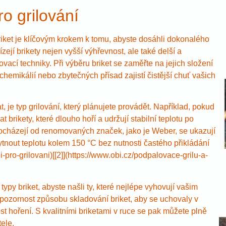
ro grilování
iket je klíčovým krokem k tomu, abyste dosáhli dokonalého
zejí brikety nejen vyšší výhřevnost, ale také delší a
ovací techniky. Při výběru briket se zaměřte na jejich složení
chemikálií nebo zbytečných přísad zajistí čistější chuť vašich
 je typ grilování, který plánujete provádět. Například, pokud
brikety, které dlouho hoří a udržují stabilní teplotu po
é pocházejí od renomovaných značek, jako je Weber, se ukazují
ytnout teplotu kolem 150 °C bez nutnosti častého přikládání
i-pro-grilovani)[[2]](https://www.obi.cz/podpalovace-grilu-a-
py briket, abyste našli ty, které nejlépe vyhovují vašim
 pozornost způsobu skladování briket, aby se uchovaly v
st hoření. S kvalitními briketami v ruce se pak můžete plně
ele.