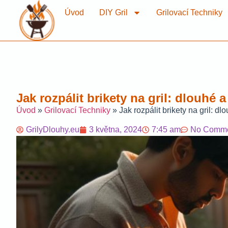
Úvod
DIY Gril
Grilovací Techniky
Jak rozpálit brikety na gril: dlouhé
Úvod
»
Grilovací Techniky
»
Jak rozpálit brikety na gril: d
GrilyDlouhy.eu
3 května, 2024
7:45 am
No Comm