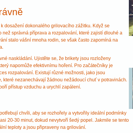
právně
em k dosažení dokonalého grilovacího zážitku. Když se
o než správná příprava a rozpalování, které zajistí dlouhé a
ání stalo vášní mnoha rodin, se však často zapomíná na
a.
ávné naskládání. Ujistěte se, že brikety jsou rozloženy
terý napomůže efektivnímu hoření. Pro začátečníky je
es rozpalování. Existují různé možnosti, jako jsou
 které nezanechávají žádnou nežádoucí chuť v potravinách.
oří přístup vzduchu a urychlí zapálení.
 potřebují chvíli, aby se rozhořely a vytvořily ideální podmínky
 asi 20-30 minut, dokud nevytvoří šedý popel. Jakmile se tento
lní teploty a jsou připraveny na grilování.