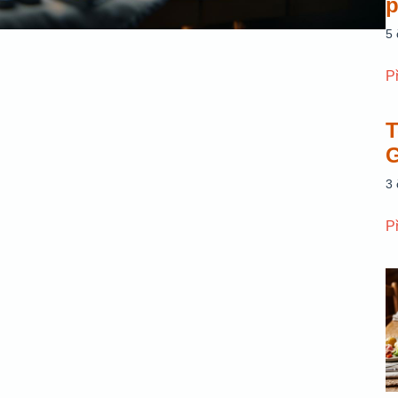
p
5
P
T
G
3
P