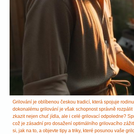
Grilování je oblíbenou českou tradicí, která spojuje rodin
dokonalému grilování je však schopnost správně rozpálit b
zkazit nejen chuť jídla, ale i celé grilovací odpoledne? S
což je zásadní pro dosažení optimálního grilovacího zážitk
si, jak na to, a objevte tipy a triky, které posunou vaše gr