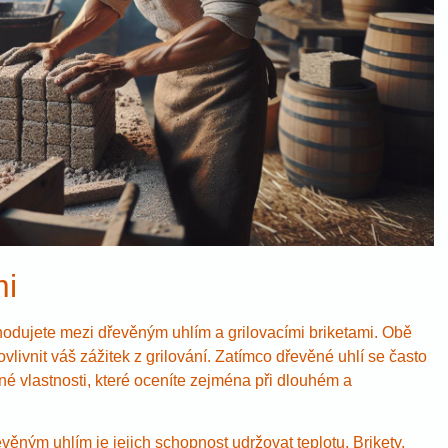
mi
hodujete mezi dřevěným uhlím a grilovacími briketami. Obě
ovlivnit váš zážitek z grilování. Zatímco dřevěné uhlí se často
išné vlastnosti, které oceníte zejména při dlouhém a
věným uhlím je jejich schopnost udržovat teplotu. Brikety,