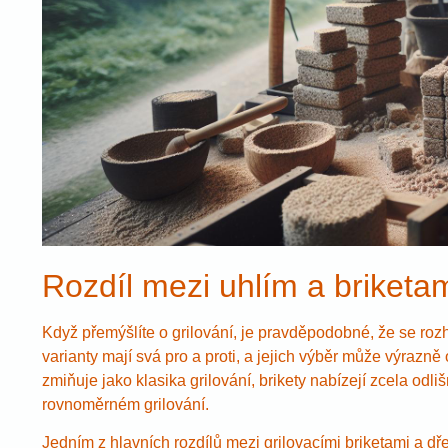
Rozdíl mezi uhlím a briketa
Když přemýšlíte o grilování, je pravděpodobné, že se roz
varianty mají svá pro a proti, a jejich výběr může výrazně 
zmiňuje jako klasika grilování, brikety nabízejí zcela odl
rovnoměrném grilování.
Jedním z hlavních rozdílů mezi grilovacími briketami a dře