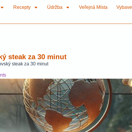
Recepty
Údržba
Veřejná Místa
Vybave
ský steak za 30 minut
lovský steak za 30 minut
nts