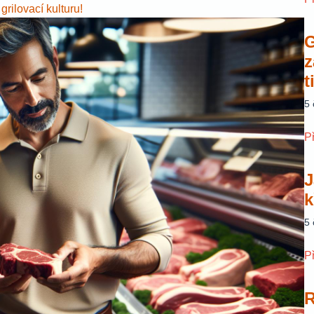
grilovací kulturu!
G
z
t
5
P
J
k
5
P
R