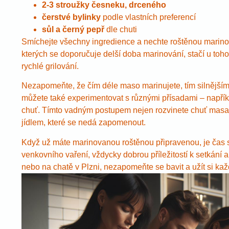
2-3 stroužky česneku, drceného
čerstvé bylinky
podle vlastních preferencí
sůl a černý pepř
dle chuti
Smíchejte všechny ingredience a nechte roštěnou marinova
kterých se doporučuje delší doba marinování, stačí u toh
rychlé grilování.
Nezapomeňte, že čím déle maso marinujete, tím silnějšímu
můžete také experimentovat s různými přísadami – napřík
chuť. Tímto vadným postupem nejen rozvinete chuť masa,
jídlem, které se nedá zapomenout.
Když už máte marinovanou roštěnou připravenou, je čas se 
venkovního vaření, vždycky dobrou příležitostí k setkání a
nebo na chatě v Plzni, nezapomeňte se bavit a užít si kaž