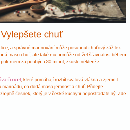
 Vylepšete chuť
radice, a správné marinování může posunout chuťový zážitek
dodá masu chuť, ale také mu pomůže udržet šťavnatost během
ým pokrmem za pouhých 30 minut, zkuste některé z
áva či ocet
, které pomáhají rozbít svalová vlákna a zjemnit
ro marinádu, co dodá maso jemnost a chuť. Přidejte
zřejmě česnek, který je v české kuchyni nepostradatelný. Zde