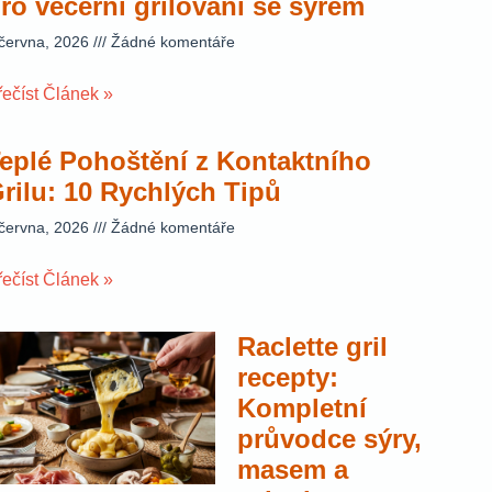
ro večerní grilování se sýrem
 června, 2026
Žádné komentáře
řečíst Článek »
eplé Pohoštění z Kontaktního
rilu: 10 Rychlých Tipů
 června, 2026
Žádné komentáře
řečíst Článek »
Raclette gril
recepty:
Kompletní
průvodce sýry,
masem a