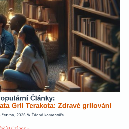
opulární Články:
ata Gril Terakota: Zdravé grilování
6 června, 2026
Žádné komentáře
řečíst Článek »