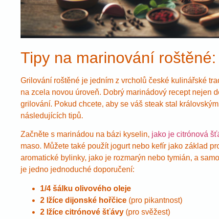
Tipy na marinování roštěné:
Grilování roštěné je jedním z vrcholů české kulinářské t
na zcela novou úroveň. Dobrý marinádový recept nejen 
grilování. Pokud chcete, aby se váš steak stal královsk
následujících tipů.
Začněte s marinádou na bázi kyselin,
jako je citrónová šť
maso. Můžete také použít jogurt nebo kefír jako základ p
aromatické bylinky, jako je rozmarýn nebo tymián, a samo
je jedno jednoduché doporučení:
1/4 šálku olivového oleje
2 lžíce dijonské hořčice
(pro pikantnost)
2 lžíce citrónové šťávy
(pro svěžest)