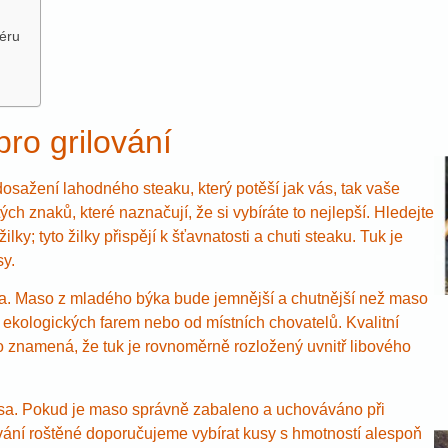
éru
pro grilování
 dosažení lahodného steaku, který potěší jak vás, tak vaše
ých znaků, které naznačují, že si vybíráte to nejlepší. Hledejte
ky; tyto žilky přispějí k šťavnatosti a chuti steaku. Tuk je
sy.
sa. Maso z mladého býka bude jemnější a chutnější než maso
z ekologických farem nebo od místních chovatelů. Kvalitní
o znamená, že tuk je rovnoměrně rozložený uvnitř libového
asa. Pokud je maso správně zabaleno a uchováváno při
grilování roštěné doporučujeme vybírat kusy s hmotností alespoň