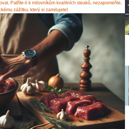
ovat. Patříte-li k milovníkům kvalitních steaků, nezapomeňte,
ému zážitku, který si zamilujete!