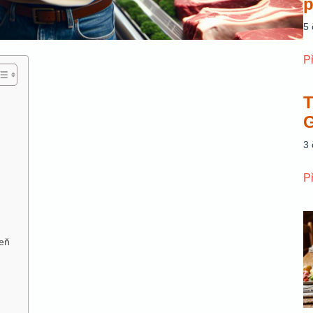
p
5
P
T
G
3
P
zeň