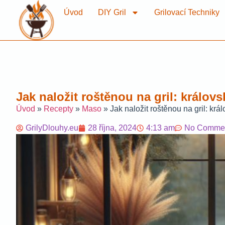
Úvod
DIY Gril
Grilovací Techniky
Jak naložit roštěnou na gril: králov
Úvod
»
Recepty
»
Maso
»
Jak naložit roštěnou na gril: krá
GrilyDlouhy.eu
28 října, 2024
4:13 am
No Comme