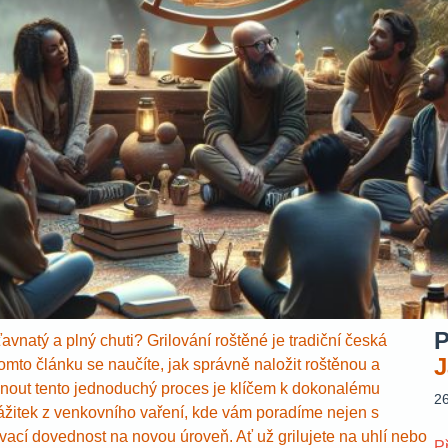
P
ťavnatý a plný chuti? Grilování roštěné je tradiční česká
J
tomto článku se naučíte, jak správně naložit roštěnou a
vládnout tento jednoduchý proces je klíčem k dokonalému
2
 zážitek z venkovního vaření, kde vám poradíme nejen s
ovací dovednost na novou úroveň. Ať už grilujete na uhlí nebo
P