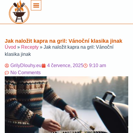
Jak naložit kapra na gril: Vánoční klasika jinak
Úvod
»
Recepty
»
Jak naložit kapra na gril: Vánoční
klasika jinak
GrilyDlouhy.eu
4 července, 2025
9:10 am
No Comments