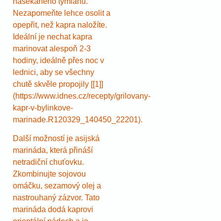
nasekaného tymiánu.
Nezapomeňte lehce osolit a
opepřit, než kapra naložíte.
Ideální je nechat kapra
marinovat alespoň 2-3
hodiny, ideálně přes noc v
lednici, aby se všechny
chutě skvěle propojily [[1]]
(https://www.idnes.cz/recepty/grilovany-
kapr-v-bylinkove-
marinade.R120329_140450_22201).
Další možností je asijská
marináda, která přináší
netradiční chuťovku.
Zkombinujte sojovou
omáčku, sezamový olej a
nastrouhaný zázvor. Tato
marináda dodá kaprovi