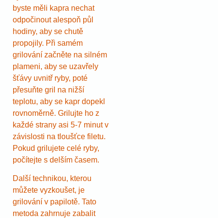
byste měli kapra nechat
odpočinout alespoň půl
hodiny, aby se chutě
propojily. Při samém
grilování začněte na silném
plameni, aby se uzavřely
šťávy uvnitř ryby, poté
přesuňte gril na nižší
teplotu, aby se kapr dopekl
rovnoměrně. Grilujte ho z
každé strany asi 5-7 minut v
závislosti na tloušťce filetu.
Pokud grilujete celé ryby,
počítejte s delším časem.
Další technikou, kterou
můžete vyzkoušet, je
grilování v papilotě. Tato
metoda zahrnuje zabalit