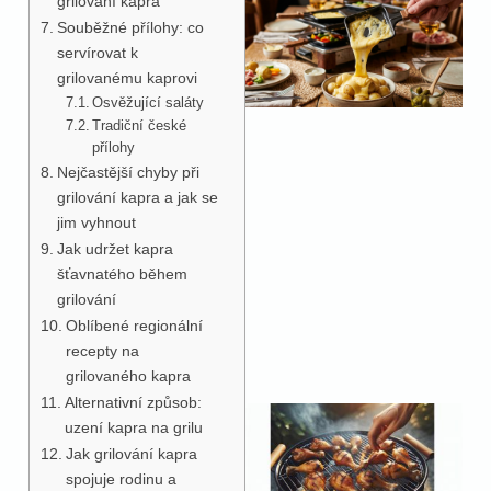
grilování kapra
Souběžné přílohy: co
servírovat k
grilovanému kaprovi
Osvěžující saláty
Tradiční české
přílohy
Nejčastější chyby při
grilování kapra a jak se
jim vyhnout
Jak udržet kapra
šťavnatého během
grilování
Oblíbené regionální
recepty na
grilovaného kapra
Alternativní způsob:
uzení kapra na grilu
Jak grilování kapra
spojuje rodinu a