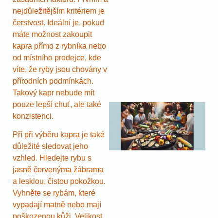
nejdůležitějším kritériem je
čerstvost. Ideální je, pokud
máte možnost zakoupit
kapra přímo z rybníka nebo
od místního prodejce, kde
víte, že ryby jsou chovány v
přírodních podmínkách.
Takový kapr nebude mít
pouze lepší chuť, ale také
konzistenci.
Pří při výběru kapra je také
důležité sledovat jeho
vzhled. Hledejte rybu s
jasně červenýma žábrama
a lesklou, čistou pokožkou.
Vyhněte se rybám, které
vypadají matně nebo mají
poškozenou kůži. Velikost