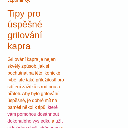
vzpomínky.
Tipy pro
úspěšné
grilování
kapra
Grilování kapra je nejen
skvělý způsob, jak si
pochutnat na této ikonické
rybě, ale také příležitostí pro
sdílení zážitků s rodinou a
přáteli. Aby bylo grilování
úspěšné, je dobré mít na
paměti několik tipů,
které
vám pomohou dosáhnout
dokonalého výsledku
a
užít
si každou chvíli strávenou
u