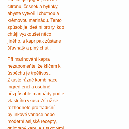
citronu, česnek a bylinky,
abyste vytvořili chutnou a
krémovou marinádu. Tento
způsob je ideální pro ty, kdo
chtějí vyzkoušet něco
jiného, a kapr pak zůstane
šťavnatý a plný chuti.
Při marinování kapra
nezapomeňte, že klíčem k
úspěchu je trpělivost.
Zkuste různé kombinace
ingrediencí a osobně
přizpůsobte marinády podle
vlastního vkusu. Ať už se
rozhodnete pro tradiční
bylinkové variace nebo
moderní asijské recepty,
grilovaný kapr je s takovými