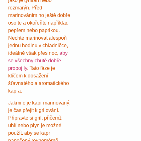
jako je tymián nebo
rozmarýn. Před
marinováním ho ještě dobře
osolte a okořeňte například
pepřem nebo paprikou.
Nechte marinovat alespoň
jednu hodinu v chladničce,
ideálně však přes noc,
aby
se všechny chutě dobře
propojily
. Tato fáze je
klíčem k dosažení
šťavnatého a aromatického
kapra.
Jakmile je kapr marinovaný,
je čas přejít k grilování.
Připravte si gril, přičemž
uhlí nebo plyn je možné
použít, aby se kapr
napečený rovnoměrně.