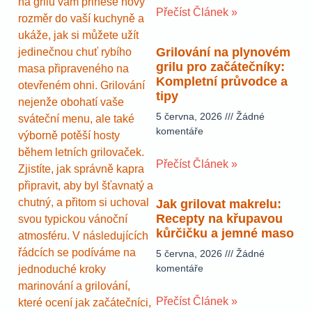
na grilu vám přinese nový
Přečíst Článek »
rozměr do vaší kuchyně a
ukáže, jak si můžete užít
Grilování na plynovém
jedinečnou chuť rybího
grilu pro začátečníky:
masa připraveného na
Kompletní průvodce a
otevřeném ohni. Grilování
tipy
nejenže obohatí vaše
5 června, 2026
Žádné
sváteční menu, ale také
komentáře
výborně potěší hosty
během letních grilovaček.
Přečíst Článek »
Zjistíte, jak správně kapra
připravit, aby byl šťavnatý a
chutný, a přitom si uchoval
Jak grilovat makrelu:
Recepty na křupavou
svou typickou vánoční
kůrčičku a jemné maso
atmosféru. V následujících
řádcích se podíváme na
5 června, 2026
Žádné
komentáře
jednoduché kroky
marinování a grilování,
Přečíst Článek »
které ocení jak začátečníci,