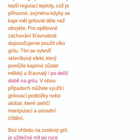
lepší regulaci teploty, což je
přínosné, zejména kdyby se
kapr měl grilovat déle než
obvykle. Pro opětovné
zachování šťavnatosti
doporučujeme použít víko
grilu. Tím se vytvoří
skleníkový efekt, který
pomůže kaprovi zůstat
měkký a šťavnatý i
po delší
době na grilu
. V obou
případech můžete využít i
grilovací podložky nebo
alobal, které ulehčí
manipulaci a usnadní
čištění.
Bez ohledu na zvolený gril,
je užitečné mít po ruce