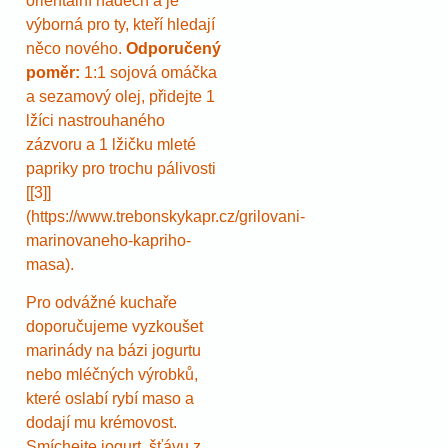
orientální nádech a je
výborná pro ty, kteří hledají
něco nového.
Odporučený
poměr:
1:1 sojová omáčka
a sezamový olej, přidejte 1
lžíci nastrouhaného
zázvoru a 1 lžičku mleté
papriky pro trochu pálivosti
[[3]]
(https://www.trebonskykapr.cz/grilovani-
marinovaneho-kapriho-
masa).
Pro odvážné kuchaře
doporučujeme vyzkoušet
marinády na bázi jogurtu
nebo mléčných výrobků,
které oslabí rybí maso a
dodají mu krémovost.
Smíchejte jogurt, šťávu z