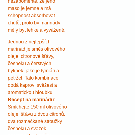
nezapomeňte, že jeho
maso je jemné a má
schopnost absorbovat
chutě, proto by marinády
měly být lehké a vyvážené.
Jednou z nejlepších
marinád je směs olivového
oleje, citronové šťávy,
česneku a čerstvých
bylinek, jako je tymián a
petržel. Tato kombinace
dodá kaprovi svěžest a
aromatickou hloubku.
Recept na marinádu:
Smíchejte 150 ml olivového
oleje, šťávu z dvou citronů,
dva rozmačkané stroužky
česneku a svazek