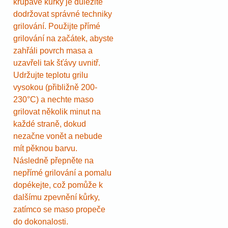
křupavé kůrky je důležité
dodržovat správné techniky
grilování. Použijte přímé
grilování na začátek, abyste
zahřáli povrch masa a
uzavřeli tak šťávy uvnitř.
Udržujte teplotu grilu
vysokou (přibližně 200-
230°C) a nechte maso
grilovat několik minut na
každé straně, dokud
nezačne vonět a nebude
mít pěknou barvu.
Následně přepněte na
nepřímé grilování a pomalu
dopékejte, což pomůže k
dalšímu zpevnění kůrky,
zatímco se maso propeče
do dokonalosti.