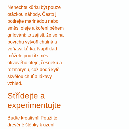
Nenechte kůrku být pouze
otázkou náhody. Často ji
potírejte marinádou nebo
směsí oleje a koření během
grilování; to zajistí, že se na
povrchu vytvoří chutná a
voňavá kůrka. Například
můžete použít směs
olivového oleje, česneku a
rozmarýnu, což dodá kýtě
skvělou chuť a lákavý
vzhled.
Střídejte a
experimentujte
Buďte kreativní! Použijte
dřevěné štěpky k uzení,