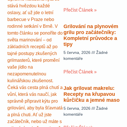
stává hvězdou každé
Přečíst Článek »
oslavy, ať už jde o letní
barbecue v Praze nebo
Grilování na plynovém
rodinné setkání v Brně. V
grilu pro začátečníky:
tomto článku se ponoříte do
Kompletní průvodce a
světa marinování – od
tipy
základních receptů až po
5 června, 2026
Žádné
tajné postupy zkušených
komentáře
grilmasterů, které promění
vaše jídlo na
Přečíst Článek »
nezapomenutelnou
kulinářskou zkušenost.
Čeká vás cesta plná chutí a
Jak grilovat makrelu:
Recepty na křupavou
vůní, která vás naučí, jak
kůrčičku a jemné maso
správně připravit kýtu pro
grilování, aby byla šťavnatá
5 června, 2026
Žádné
komentáře
a plná chuti. Ať už jste
začátečník, nebo už máte s