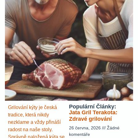
Populární Články:
Grilování kýty je česká
Jata Gril Terakota:
tradice, která nikdy
Zdravé grilování
nezklame a vždy přináší
26 června, 2026
Žádné
radost na naše stoly.
komentáře
Správně naložená kýta se