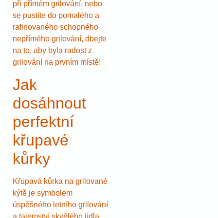
při přímém grilování, nebo
se pustíte do pomalého a
rafinovaného schopného
nepřímého grilování, dbejte
na to, aby byla radost z
grilování na prvním místě!
Jak
dosáhnout
perfektní
křupavé
kůrky
Křupavá kůrka na grilované
kýtě je symbolem
úspěšného letního grilování
a tajemství skvělého jídla,