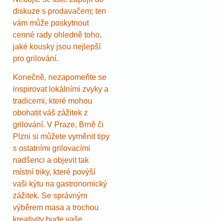
diskuze s prodavačem; ten
vám může poskytnout
cenné rady ohledně toho,
jaké kousky jsou nejlepší
pro grilování.
Konečně, nezapomeňte se
inspirovat lokálními zvyky a
tradicemi, které mohou
obohatit váš zážitek z
grilování. V Praze, Brně či
Plzni si můžete vyměnit tipy
s ostatními grilovacími
nadšenci a objevit tak
místní triky, které povýší
vaši kýtu na gastronomický
zážitek. Se správným
výběrem masa a trochou
kreativity bude vaše