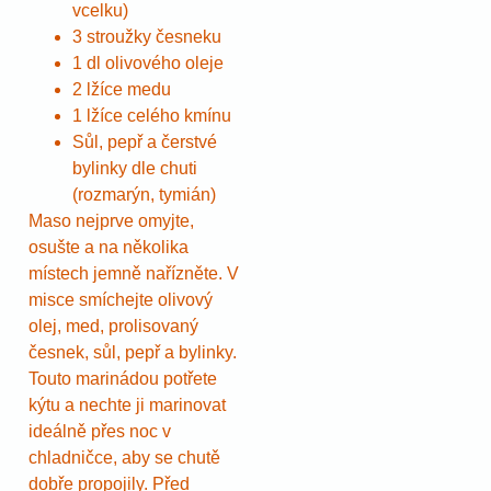
vcelku)
3 stroužky česneku
1 dl olivového oleje
2 lžíce medu
1 lžíce celého kmínu
Sůl, pepř a čerstvé
bylinky dle chuti
(rozmarýn, tymián)
Maso nejprve omyjte,
osušte a na několika
místech jemně nařízněte. V
misce smíchejte olivový
olej, med, prolisovaný
česnek, sůl, pepř a bylinky.
Touto marinádou potřete
kýtu a nechte ji marinovat
ideálně přes noc v
chladničce, aby se chutě
dobře propojily. Před