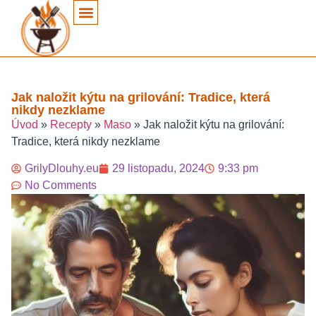
Jak naložit kýtu na grilování: Tradice, která
nikdy nezklame
Úvod
»
Recepty
»
Maso
»
Jak naložit kýtu na grilování:
Tradice, která nikdy nezklame
GrilyDlouhy.eu
29 listopadu, 2024
9:33 pm
No Comments