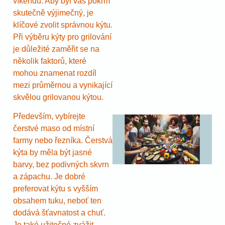
víkendů. Aby byl váš pokrm
skutečně výjimečný, je
klíčové zvolit správnou kýtu.
Při výběru kýty pro grilování
je důležité zaměřit se na
několik faktorů, které
mohou znamenat rozdíl
mezi průměrnou a vynikající
skvělou grilovanou kýtou.
Především, vybírejte
čerstvé maso od místní
farmy nebo řezníka. Čerstvá
kýta by měla být jasné
barvy, bez podivných skvrn
a zápachu. Je dobré
preferovat kýtu s vyšším
obsahem tuku, neboť ten
dodává šťavnatost a chuť.
Je také užitečné zvážit