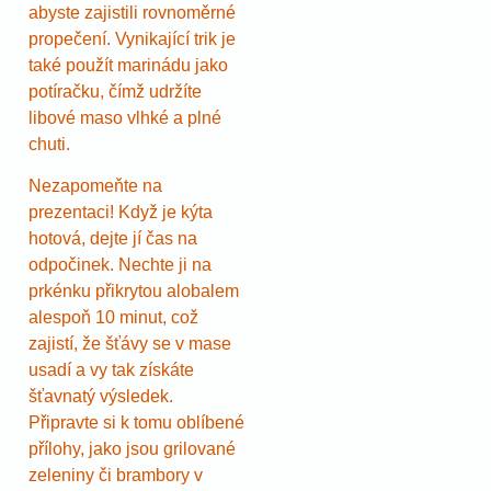
abyste zajistili rovnoměrné
propečení. Vynikající trik je
také použít marinádu jako
potíračku, čímž udržíte
libové maso vlhké a plné
chuti.
Nezapomeňte na
prezentaci! Když je kýta
hotová, dejte jí čas na
odpočinek. Nechte ji na
prkénku přikrytou alobalem
alespoň 10 minut, což
zajistí, že šťávy se v mase
usadí a vy tak získáte
šťavnatý výsledek.
Připravte si k tomu oblíbené
přílohy, jako jsou grilované
zeleniny či brambory v