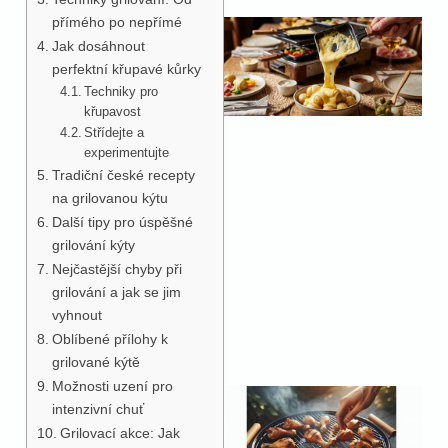
přímého po nepřímé
Jak dosáhnout
perfektní křupavé kůrky
Techniky pro
křupavost
Střídejte a
experimentujte
Tradiční české recepty
na grilovanou kýtu
Další tipy pro úspěšné
grilování kýty
Nejčastější chyby při
grilování a jak se jim
vyhnout
Oblíbené přílohy k
grilované kýtě
Možnosti uzení pro
intenzivní chuť
Grilovací akce: Jak