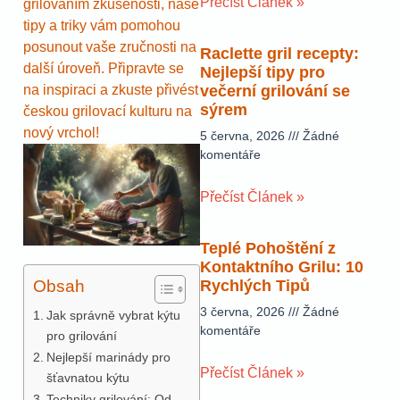
Přečíst Článek »
grilováním zkušenosti, naše
tipy a triky vám pomohou
posunout vaše zručnosti na
Raclette gril recepty:
další úroveň. Připravte se
Nejlepší tipy pro
na inspiraci a zkuste přivést
večerní grilování se
sýrem
českou grilovací kulturu na
nový vrchol!
5 června, 2026
Žádné
komentáře
Přečíst Článek »
Teplé Pohoštění z
Kontaktního Grilu: 10
Obsah
Rychlých Tipů
3 června, 2026
Žádné
Jak správně vybrat kýtu
komentáře
pro grilování
Nejlepší marinády pro
Přečíst Článek »
šťavnatou kýtu
Techniky grilování: Od