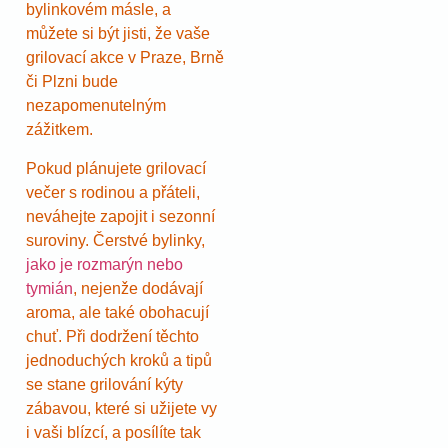
bylinkovém másle, a
můžete si být jisti, že vaše
grilovací akce v Praze, Brně
či Plzni bude
nezapomenutelným
zážitkem.
Pokud plánujete grilovací
večer s rodinou a přáteli,
neváhejte zapojit i sezonní
suroviny. Čerstvé bylinky,
jako je rozmarýn nebo
tymián
, nejenže dodávají
aroma, ale také obohacují
chuť. Při dodržení těchto
jednoduchých kroků a tipů
se stane grilování kýty
zábavou, které si užijete vy
i vaši blízcí, a posílíte tak