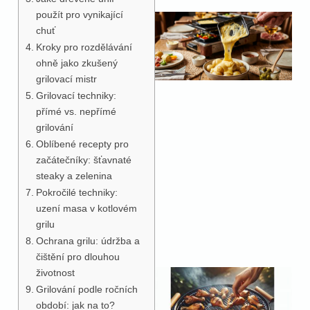
použít pro vynikající
chuť
Kroky pro rozdělávání
ohně jako zkušený
grilovací mistr
Grilovací techniky:
přímé vs. nepřímé
grilování
Oblíbené recepty pro
začátečníky: šťavnaté
steaky a zelenina
Pokročilé techniky:
uzení masa v kotlovém
grilu
Ochrana grilu: údržba a
čištění pro dlouhou
životnost
Grilování podle ročních
období: jak na to?