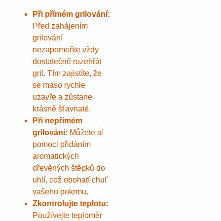
Při přímém grilování:
Před zahájením
grilování
nezapomeňte vždy
dostatečně rozehřát
gril. Tím zajistíte, že
se maso rychle
uzavře a zůstane
krásně šťavnaté.
Při nepřímém
grilování:
Můžete si
pomoci přidáním
aromatických
dřevěných štěpků do
uhlí, což obohatí chuť
vašeho pokrmu.
Zkontrolujte teplotu:
Používejte teploměr