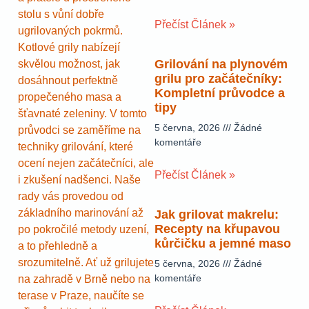
stolu s vůní dobře
Přečíst Článek »
ugrilovaných pokrmů.
Kotlové grily nabízejí
Grilování na plynovém
skvělou možnost, jak
grilu pro začátečníky:
dosáhnout perfektně
Kompletní průvodce a
propečeného masa a
tipy
šťavnaté zeleniny. V tomto
5 června, 2026
Žádné
průvodci se zaměříme na
komentáře
techniky grilování, které
ocení nejen začátečníci, ale
Přečíst Článek »
i zkušení nadšenci. Naše
rady vás provedou od
základního marinování až
Jak grilovat makrelu:
Recepty na křupavou
po pokročilé metody uzení,
kůrčičku a jemné maso
a to přehledně a
srozumitelně. Ať už grilujete
5 června, 2026
Žádné
komentáře
na zahradě v Brně nebo na
terase v Praze, naučíte se