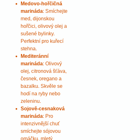
Medovo-hořčičná
marináda
: Smíchejte
med, dijonskou
hořčici, olivový olej a
sušené bylinky.
Perfektní pro kuřecí
stehna.
Mediteránní
marináda
: Olivový
olej, citronová šťáva,
česnek, oregano a
bazalku. Skvěle se
hodí na ryby nebo
zeleninu.
Sojově-cesnaková
marináda
: Pro
intenzivnější chuť
smíchejte sójovou
omáčku, mletý