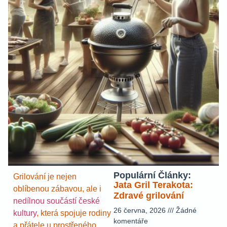
Populární Články:
Grilování je nejen
Jata Gril Terakota:
oblíbenou zábavou, ale i
Zdravé grilování
nedílnou součástí české
26 června, 2026
Žádné
kultury
, která spojuje rodiny
komentáře
a přátele u prostřeného