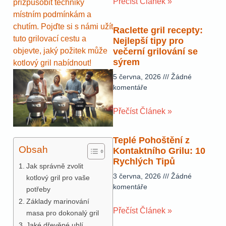
Přečíst Článek »
přizpůsobit techniky
místním podmínkám a
chutím. Pojďte si s námi užít
Raclette gril recepty:
tuto grilovací cestu a
Nejlepší tipy pro
objevte, jaký požitek může
večerní grilování se
sýrem
kotlový gril nabídnout!
5 června, 2026
Žádné
komentáře
Přečíst Článek »
Teplé Pohoštění z
Obsah
Kontaktního Grilu: 10
Rychlých Tipů
Jak správně zvolit
3 června, 2026
Žádné
kotlový gril pro vaše
komentáře
potřeby
Základy marinování
Přečíst Článek »
masa pro dokonalý gril
Jaké dřevěné uhlí