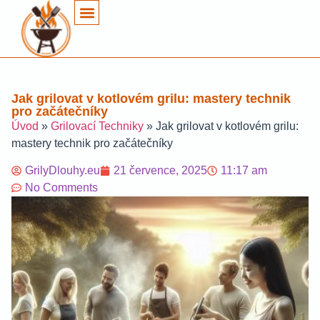
Jak grilovat v kotlovém grilu: mastery technik
pro začátečníky
Úvod
»
Grilovací Techniky
»
Jak grilovat v kotlovém grilu:
mastery technik pro začátečníky
GrilyDlouhy.eu
21 července, 2025
11:17 am
No Comments