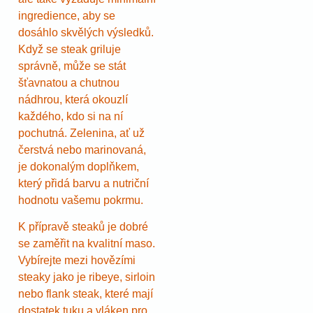
ingredience, aby se
dosáhlo skvělých výsledků.
Když se steak griluje
správně, může se stát
šťavnatou a chutnou
nádhrou, která okouzlí
každého, kdo si na ní
pochutná. Zelenina, ať už
čerstvá nebo marinovaná,
je dokonalým doplňkem,
který přidá barvu a nutriční
hodnotu vašemu pokrmu.
K přípravě steaků je dobré
se zaměřit na kvalitní maso.
Vybírejte mezi hovězími
steaky jako je ribeye, sirloin
nebo flank steak, které mají
dostatek tuku a vláken pro