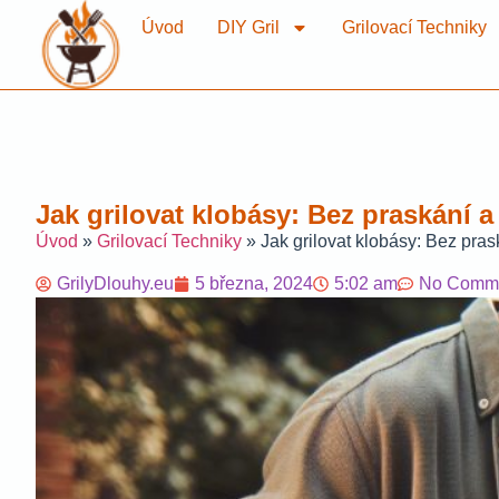
Úvod
DIY Gril
Grilovací Techniky
Jak grilovat klobásy: Bez praskání a
Úvod
»
Grilovací Techniky
»
Jak grilovat klobásy: Bez pras
GrilyDlouhy.eu
5 března, 2024
5:02 am
No Comm