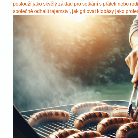
poslouží jako skvělý základ pro setkání s přáteli nebo r
společně odhalit tajemství, jak grilovat klobásy jako prof