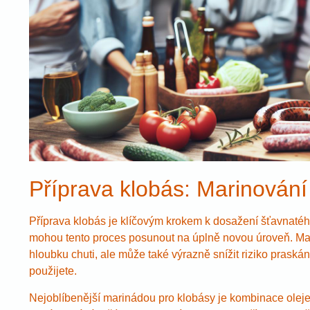
Příprava klobás: Marinování
Příprava klobás je klíčovým krokem k dosažení šťavnatéh
mohou tento proces posunout na úplně novou úroveň. M
hloubku chuti, ale může také výrazně snížit riziko praskání
použijete.
Nejoblíbenější marinádou pro klobásy je kombinace oleje,