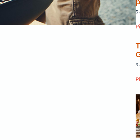
p
5
P
T
G
3
P