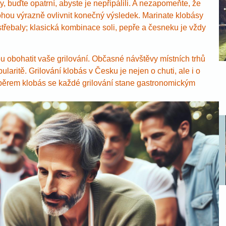
y, buďte opatrní, abyste je nepřipálili. A nezapomeňte, že
hou výrazně ovlivnit konečný výsledek. Marinate klobásy
třebaly; klasická kombinace soli, pepře a česneku je vždy
u obohatit vaše grilování. Občasné návštěvy místních trhů
aritě. Grilování klobás v Česku je nejen o chuti, ale i o
ýběrem klobás se každé grilování stane gastronomickým