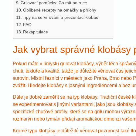
Grilovací pomůcky: Co mít po ruce
Oblíbené recepty na omáčky a přílohy
Tipy na servírování a prezentaci klobás
FAQ
Rekapitulace
Jak vybrat správné klobásy p
Pokud máte v úmyslu grilovat klobásy, výběr těch správnýc
chuti, textuře a kvalitě, takže je důležité věnovat čas jeji
surovin. Místní řezníci v městech jako Praha, Brno nebo P
zvážit. Hledejte klobásy s jasnými ingrediencemi a bez umě
Dále je dobré zaměřit se na typ klobásy. Tradiční české 
se experimentovat s jinými variantami, jako jsou klobás
specifické chuťové profily, které se na grilu mohou výrazn
rozmarýn nebo tymián přidají aromatickou dimenzi vašemu
Kromě typu klobásy je důležité věnovat pozornost také tlou