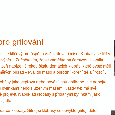
ro grilování
h je klíčový pro úspěch vaší grilovací mise. Klobásy se liší v
ch výběru. Začněte tím, že se zaměříte na čerstvost a kvalitu
lzeň nabízejí širokou škálu domácích klobás, které byste měli
lých přísad – kvalitní maso a přírodní koření dělají rozdíl.
klobásy jako vepřová nebo hovězí jsou oblíbené, ale nebojte
y s bylinkami nebo s uzeným masem. Každý typ má své
ě projevit. Například klobásy s přidanými bylinkami jako
 jídlu.
šťce klobásy. Silnější klobásy se obvykle grilují déle,