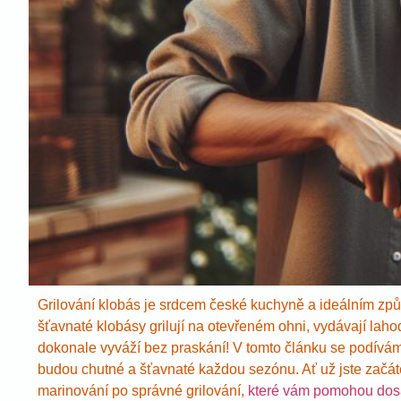
Grilování klobás je srdcem české kuchyně a ideálním způsob
šťavnaté klobásy grilují na otevřeném ohni, vydávají laho
dokonale vyváží bez praskání! V tomto článku se podíváme
budou chutné a šťavnaté každou sezónu. Ať už jste začáte
marinování po správné grilování,
které vám pomohou dos