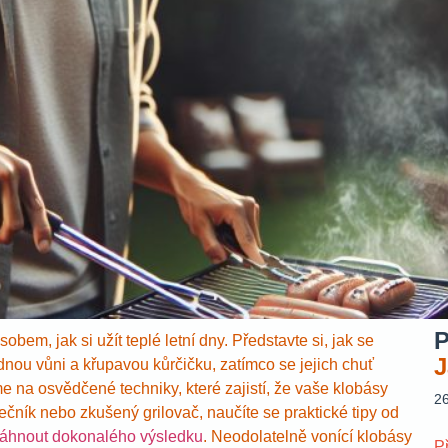
P
em, jak si užít teplé letní dny. Představte si, jak se
J
dnou vůni a křupavou kůrčičku, zatímco se jejich chuť
 na osvědčené techniky, které zajistí, že vaše klobásy
2
čník nebo zkušený grilovač, naučíte se praktické tipy od
áhnout dokonalého výsledku
. Neodolatelně vonící klobásy
P