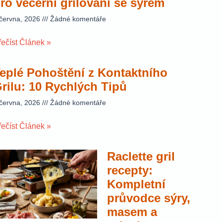
ro večerní grilování se sýrem
 června, 2026
Žádné komentáře
řečíst Článek »
eplé Pohoštění z Kontaktního
rilu: 10 Rychlých Tipů
 června, 2026
Žádné komentáře
řečíst Článek »
Raclette gril
recepty:
Kompletní
průvodce sýry,
masem a