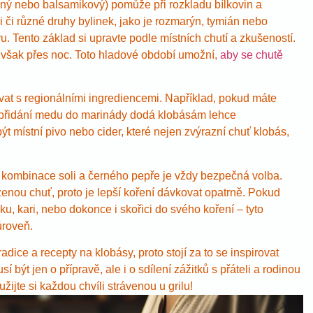
čný nebo balsamikový) pomůže při rozkladu bílkovin a
li či různé druhy bylinek, jako je rozmarýn, tymián nebo
u. Tento základ si upravte podle místních chutí a zkušeností.
 však přes noc. Toto hladové období umožní,
aby se chutě
at s regionálními ingrediencemi. Například, pokud máte
, přidání medu do marinády dodá klobásám lehce
 místní pivo nebo cider, které nejen zvýrazní chuť klobás,
í kombinace soli a černého pepře je vždy bezpečná volba.
zenou chuť, proto je lepší koření dávkovat opatrně. Pokud
u, kari, nebo dokonce i skořici do svého koření – tyto
úroveň.
ice a recepty na klobásy, proto stojí za to se inspirovat
být jen o přípravě, ale i o sdílení zážitků s přáteli a rodinou
užijte si každou chvíli strávenou u grilu!