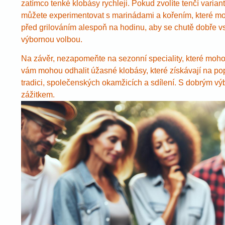
zatímco tenké klobásy rychleji. Pokud zvolíte tenčí variant
můžete experimentovat s marinádami a kořením, které mo
před grilováním alespoň na hodinu, aby se chutě dobře vs
výbornou volbou.
Na závěr, nezapomeňte na sezonní speciality, které moho
vám mohou odhalit úžasné klobásy, které získávají na popul
tradici, společenských okamžicích a sdílení. S dobrým v
zážitkem.