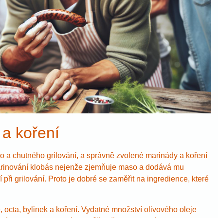
 a koření
o a chutného grilování, a správně zvolené marinády a koření
arinování klobás nejenže zjemňuje maso a dodává mu
 při grilování. Proto je dobré se zaměřit na ingredience, které
 octa, bylinek a koření. Vydatné množství olivového oleje