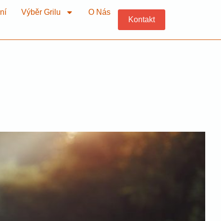
ní
Výběr Grilu
O Nás
Kontakt