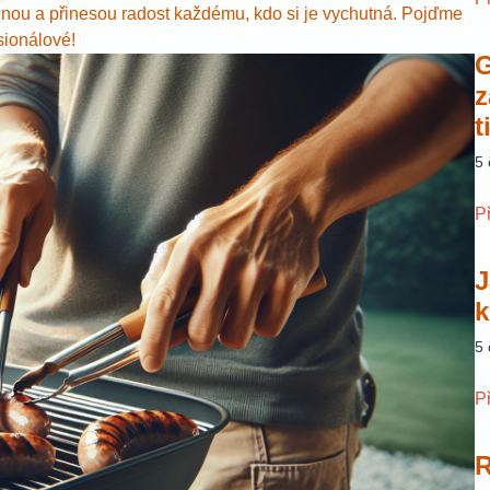
odinou a přinesou radost každému, kdo si je vychutná. Pojďme
esionálové!
G
z
t
5
P
J
k
5
P
R