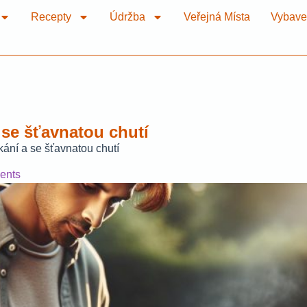
Recepty
Údržba
Veřejná Místa
Vybave
 se šťavnatou chutí
kání a se šťavnatou chutí
ents