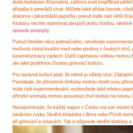
dodá klobásám šťavnatost, zatímco ocet (například jable
přispěje k jemnější chuti. Můžete také přidat česnek, cibu
dokonce i pikantnější papričky, pokud máte rádi větší šťáv
Klobásy nechte marinovat alespoň jednu hodinu, ideálně
opravdu propojily
.
Pokud hledáte něco jedinečného, neváhejte experimentov
možnost získat kvalitní med nebo plodiny z českých trhů
karamelizovaný nádech. Další zajímavou volbou mohou být
ale také podtrhnou českou grilovací kulturu.
Pro správné koření platí, že méně je někdy více. Základn
Pamatujte, že přesolené klobásy mohou ztratit svou přiro
máte rádi experimentování, vyzkoušejte také mletou paprik
přírodní aromata mohou posunout chuť klobás na novou 
Nezapomínejte, že každý region v Česku má své vlastní trad
lokálními zvyky. Skvělá klobáska z Brna nebo Plzně nemusí 
při grilování a oslavách. Tak si připravte skvělé klobásy a 