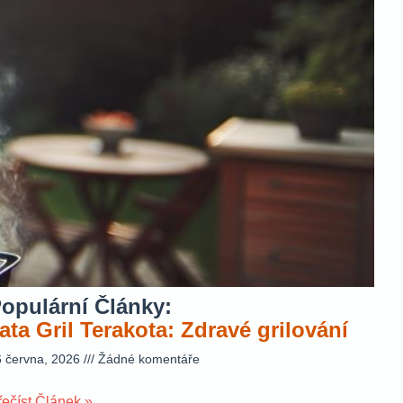
opulární Články:
ata Gril Terakota: Zdravé grilování
6 června, 2026
Žádné komentáře
řečíst Článek »