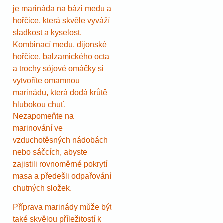
je marináda na bázi medu a
hořčice, která skvěle vyváží
sladkost a kyselost.
Kombinací medu, dijonské
hořčice, balzamického octa
a trochy sójové omáčky si
vytvoříte omamnou
marinádu, která dodá krůtě
hlubokou chuť.
Nezapomeňte na
marinování ve
vzduchotěsných nádobách
nebo sáčcích, abyste
zajistili rovnoměrné pokrytí
masa a předešli odpařování
chutných složek.
Příprava marinády může být
také skvělou příležitostí k