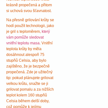
krásně propečená a přitom
si uchová svou šťavnatost.
Na přesně grilování krůty se
hodí použít technologii, jako
je gril s teploměrem,
který
vám pomůže sledovat
vnitřní teplotu masa
. Vnitřní
teplota krůty by měla
dosáhnout alespoň 75
stupňů Celsia, aby bylo
zajištěno, že je bezpečně
propečená. Zde je užitečný
tip: pokud plánujete grilovat
velkou krůtu, snažte se ji
grilovat pomalu a za nižších
teplot kolem 160 stupňů
Celsia během delší doby,
což pomůže k jejímu