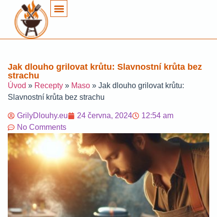
Jak dlouho grilovat krůtu: Slavnostní krůta bez
strachu
Úvod
»
Recepty
»
Maso
»
Jak dlouho grilovat krůtu:
Slavnostní krůta bez strachu
GrilyDlouhy.eu
24 června, 2024
12:54 am
No Comments