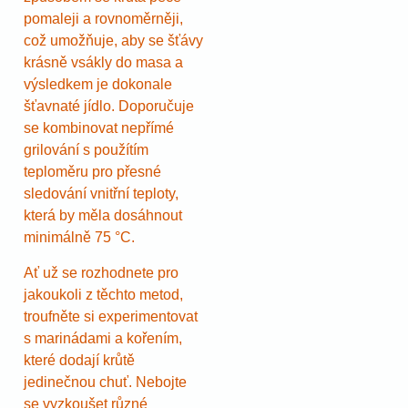
pomaleji a rovnoměrněji,
což umožňuje, aby se šťávy
krásně vsákly do masa a
výsledkem je dokonale
šťavnaté jídlo. Doporučuje
se kombinovat nepřímé
grilování s použítím
teploměru pro přesné
sledování vnitřní teploty,
která by měla dosáhnout
minimálně 75 °C.
Ať už se rozhodnete pro
jakoukoli z těchto metod,
troufněte si experimentovat
s marinádami a kořením,
které dodají krůtě
jedinečnou chuť. Nebojte
se vyzkoušet různé