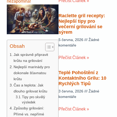
Přečíst Článek »
nezapomíná!
Raclette gril recepty:
Nejlepší tipy pro
večerní grilování se
sýrem
5 června, 2026
Žádné
komentáře
Obsah
Jak správně připravit
Přečíst Článek »
krůtu na grilování
Nejlepší marinády pro
Teplé Pohoštění z
dokonale šťavnatou
Kontaktního Grilu: 10
krůtu
Rychlých Tipů
Čas a teplota: Jak
dlouho grilovat krůtu
3 června, 2026
Žádné
komentáře
Tipy pro skvělý
výsledek
Způsoby grilování:
Přečíst Článek »
Přímé vs. nepřímé