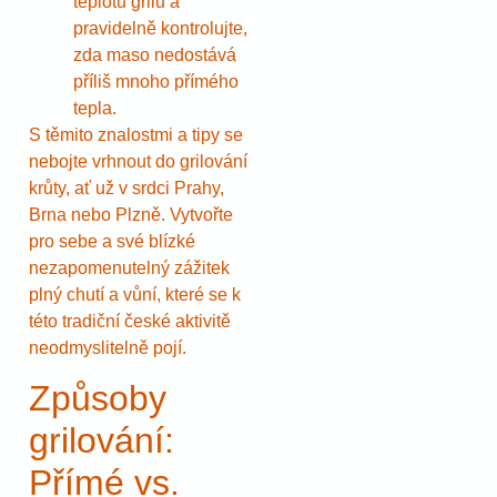
teplotu grilu a
pravidelně kontrolujte,
zda maso nedostává
příliš mnoho přímého
tepla.
S těmito znalostmi a tipy se
nebojte vrhnout do grilování
krůty, ať už v srdci Prahy,
Brna nebo Plzně. Vytvořte
pro sebe a své blízké
nezapomenutelný zážitek
plný chutí a vůní, které se k
této tradiční české aktivitě
neodmyslitelně pojí.
Způsoby
grilování:
Přímé vs.