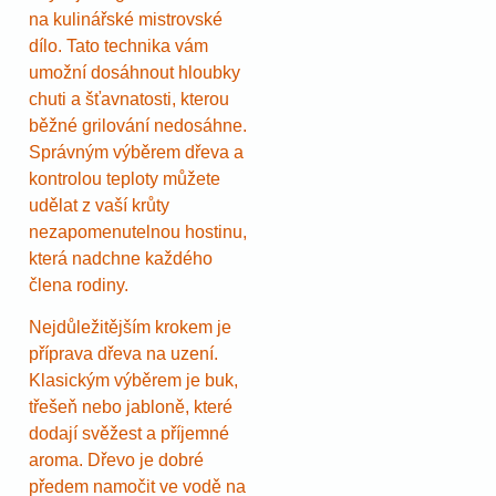
na kulinářské mistrovské
dílo. Tato technika vám
umožní dosáhnout hloubky
chuti a šťavnatosti, kterou
běžné grilování nedosáhne.
Správným výběrem dřeva a
kontrolou teploty můžete
udělat z vaší krůty
nezapomenutelnou hostinu,
která nadchne každého
člena rodiny.
Nejdůležitějším krokem je
příprava dřeva na uzení.
Klasickým výběrem je buk,
třešeň nebo jabloně, které
dodají svěžest a příjemné
aroma. Dřevo je dobré
předem namočit ve vodě na