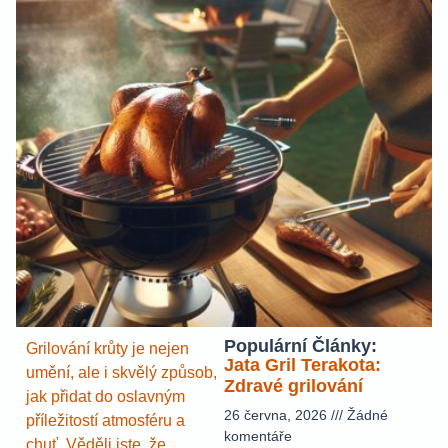
Populární Články:
Grilování krůty je nejen
Jata Gril Terakota:
umění, ale i skvělý způsob,
Zdravé grilování
jak přidat do oslavným
26 června, 2026
Žádné
příležitostí atmosféru a
komentáře
chuť. Věděli jste, že