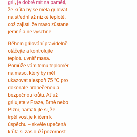
gril
,
je dobré mít na paměti
,
že krůta by se měla grilovat
na střední až nízké teplotě,
což zajistí, že maso zůstane
jemné a ne vyschne.
Během grilování pravidelně
otáčejte a kontrolujte
teplotu uvnitř masa.
Pomůže vám tomu teploměr
na maso, který by měl
ukazovat alespoň 75 °C pro
dokonale propečenou a
bezpečnou krůtu. Ať už
grilujete v Praze, Brně nebo
Plzni, pamatujte si, že
trpělivost je klíčem k
úspěchu – skvěle upečená
krůta si zaslouží pozornost