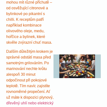
mohou mít různé příchutě –
od osvěžující citronové a
bylinkové po pikantní s
chilli. K receptům patří
například kombinace
olivového oleje, medu,
hořčice a bylinek, které
skvěle zvýrazní chuť masa.
Dalším důležitým krokem je
správné odstátí masa před
samotným grilováním. Po
marinování nechte krůtu
alespoň 30 minut
odpočinout při pokojové
teplotě. Tím navíc zajistíte
rovnoměrné propečení. Ať
už máte k dispozici plynový,
dřevěný uhlí nebo elektrický