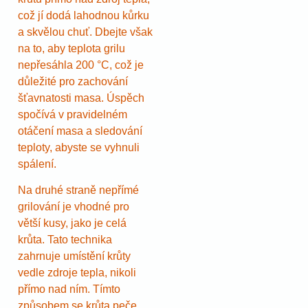
což jí dodá lahodnou kůrku
a skvělou chuť. Dbejte však
na to, aby teplota grilu
nepřesáhla 200 °C, což je
důležité pro zachování
šťavnatosti masa. Úspěch
spočívá v pravidelném
otáčení masa a sledování
teploty, abyste se vyhnuli
spálení.
Na druhé straně nepřímé
grilování je vhodné pro
větší kusy, jako je celá
krůta. Tato technika
zahrnuje umístění krůty
vedle zdroje tepla, nikoli
přímo nad ním. Tímto
způsobem se krůta peče