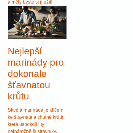
a měly byste si ji užít!
Nejlepší
marinády pro
dokonale
šťavnatou
krůtu
Skvělá marináda je klíčem
ke šťavnaté a chutné krůtě,
která uspokojí i ty
nejnáročnější strávníky.