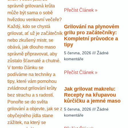
správně grilovaná krůta
Přečíst Článek »
může být sama o sobě
hvězdou venkovní večeře?
Grilování na plynovém
Každý, kdo se chystá
grilu pro začátečníky:
grilovat, ať už je začátečník
Kompletní průvodce a
nebo zkušený mistr, se
tipy
obává, jak dlouho maso
5 června, 2026
Žádné
správně připravovat, aby
komentáře
zůstalo šťavnaté a chutné.
V tomto článku se
Přečíst Článek »
podíváme na techniky a
tipy, které vám pomohou
zvládnout grilování krůty
Jak grilovat makrelu:
Recepty na křupavou
bez strachu a s radostí.
kůrčičku a jemné maso
Ponořte se do světa
grilování a objevte, jak se z
5 června, 2026
Žádné
komentáře
obyčejného jídla stane
zážitek, na který se