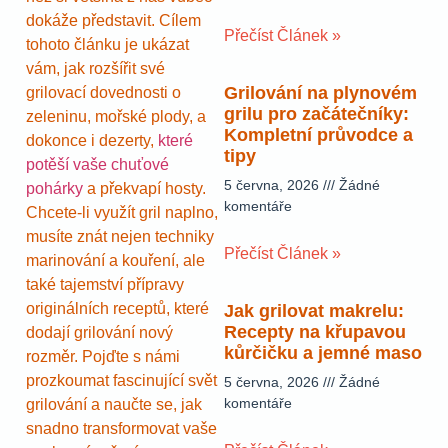
dokáže představit. Cílem
Přečíst Článek »
tohoto článku je ukázat
vám, jak rozšířit své
Grilování na plynovém
grilovací dovednosti o
grilu pro začátečníky:
zeleninu, mořské plody, a
Kompletní průvodce a
dokonce i dezerty,
které
tipy
potěší vaše chuťové
5 června, 2026
Žádné
pohárky
a překvapí hosty.
komentáře
Chcete-li využít gril naplno,
musíte znát nejen techniky
Přečíst Článek »
marinování a kouření, ale
také tajemství přípravy
originálních receptů, které
Jak grilovat makrelu:
Recepty na křupavou
dodají grilování nový
kůrčičku a jemné maso
rozměr. Pojďte s námi
prozkoumat fascinující svět
5 června, 2026
Žádné
komentáře
grilování a naučte se, jak
snadno transformovat vaše