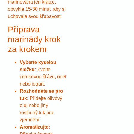
marinována jen krátce,
obvykle 15-30 minut, aby si
uchovala svou křupavost.
Příprava
marinády krok
za krokem
Vyberte kyselou
složku:
Zvolte
citrusovou šťávu, ocet
nebo jogurt.
Rozhodněte se pro
tuk:
Přidejte olivový
olej nebo jiný
rostlinný tuk pro
zjemnění.
Aromatizujte: