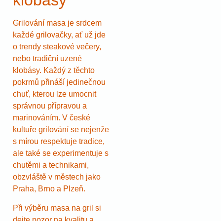
klobásy
Grilování masa je srdcem
každé grilovačky, ať už jde
o trendy steakové večery,
nebo tradiční uzené
klobásy. Každý z těchto
pokrmů přináší jedinečnou
chuť, kterou lze umocnit
správnou přípravou a
marinováním. V české
kultuře grilování se nejenže
s mírou respektuje tradice,
ale také se experimentuje s
chutěmi a technikami,
obzvláště v městech jako
Praha, Brno a Plzeň.
Při výběru masa na gril si
dejte pozor na kvalitu a