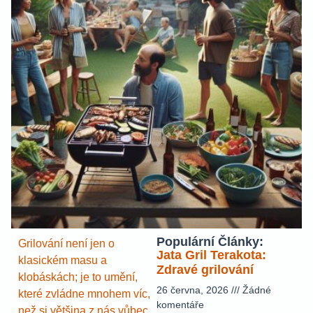
Populární Články:
Grilování není jen o
Jata Gril Terakota:
klasickém masu a
Zdravé grilování
klobáskách; je to umění,
26 června, 2026
Žádné
které zvládne mnohem víc,
komentáře
než si většina z nás vůbec