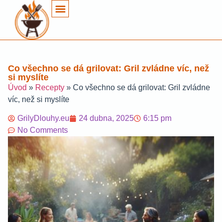
Co všechno se dá grilovat: Gril zvládne víc, než
si myslíte
Úvod
»
Recepty
»
Co všechno se dá grilovat: Gril zvládne
víc, než si myslíte
GrilyDlouhy.eu
24 dubna, 2025
6:15 pm
No Comments