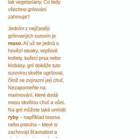
tak vegetariány. Co tedy
všechno grilování
zahrnuje?
Jedním z nejčastěji
grilovaných surovin je
maso
. Ať už se jedná o
hovězí steaky, vepřové
kotlety, kuřecí prsa nebo
klobásy, gril dokáže tuto
surovinu skvěle ugrilovat,
čímž se zvýrazní její chuť.
Nezapomeňte na
marinování, které dodá
masu skvělou chuť a vůni.
Na gril můžete také umístit
ryby
– například lososa
nebo pstruha – které si
zachovají šťavnatost a