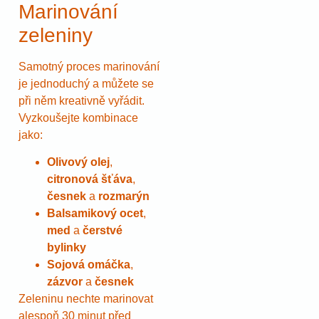
Marinování
zeleniny
Samotný proces marinování
je jednoduchý a můžete se
při něm kreativně vyřádit.
Vyzkoušejte kombinace
jako:
Olivový olej
,
citronová šťáva
,
česnek
a
rozmarýn
Balsamikový ocet
,
med
a
čerstvé
bylinky
Sojová omáčka
,
zázvor
a
česnek
Zeleninu nechte marinovat
alespoň 30 minut před