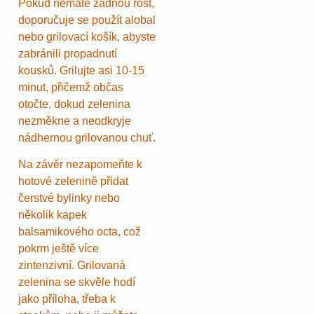
Pokud nemáte žádnou rošt,
doporučuje se použít alobal
nebo grilovací košík, abyste
zabránili propadnutí
kousků. Grilujte asi 10-15
minut, přičemž občas
otočte, dokud zelenina
nezměkne a neodkryje
nádhernou grilovanou chuť.
Na závěr nezapomeňte k
hotové zelenině přidat
čerstvé bylinky nebo
několik kapek
balsamikového octa, což
pokrm ještě více
zintenzivní. Grilovaná
zelenina se skvěle hodí
jako příloha, třeba k