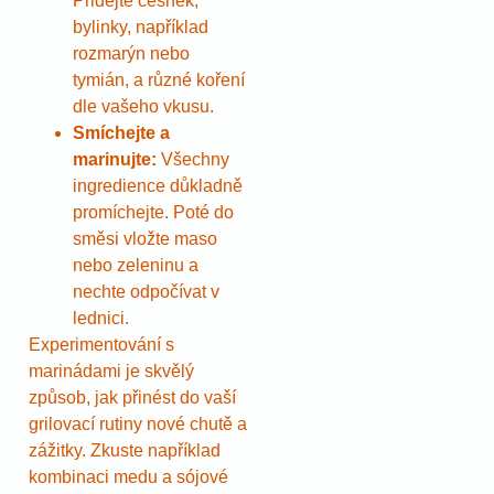
Přidejte česnek,
bylinky, například
rozmarýn nebo
tymián, a různé koření
dle vašeho vkusu.
Smíchejte a
marinujte:
Všechny
ingredience důkladně
promíchejte. Poté do
směsi vložte maso
nebo zeleninu a
nechte odpočívat v
lednici.
Experimentování s
marinádami je skvělý
způsob, jak přinést do vaší
grilovací rutiny nové chutě a
zážitky. Zkuste například
kombinaci medu a sójové