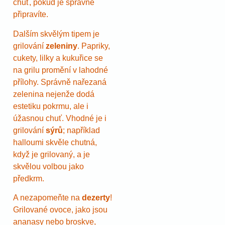
chuť, pokud je správně
připravíte.
Dalším skvělým tipem je
grilování
zeleniny
. Papriky,
cukety, lilky a kukuřice se
na grilu promění v lahodné
přílohy. Správně nařezaná
zelenina nejenže dodá
estetiku pokrmu, ale i
úžasnou chuť. Vhodné je i
grilování
sýrů
; například
halloumi skvěle chutná,
když je grilovaný, a je
skvělou volbou jako
předkrm.
A nezapomeňte na
dezerty
!
Grilované ovoce, jako jsou
ananasy nebo broskve,