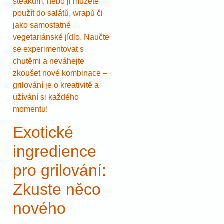
steakům, nebo ji můžete
použít do salátů, wrapů či
jako samostatné
vegetariánské jídlo. Naučte
se experimentovat s
chutěmi a neváhejte
zkoušet nové kombinace –
grilování je o kreativitě a
užívání si každého
momentu!
Exotické
ingredience
pro grilování:
Zkuste něco
nového