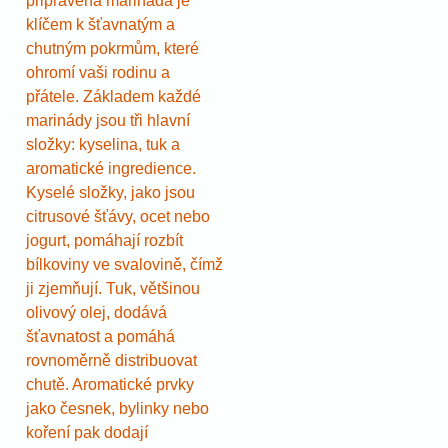
připravená marináda je
klíčem k šťavnatým a
chutným pokrmům, které
ohromí vaši rodinu a
přátele. Základem každé
marinády jsou tři hlavní
složky: kyselina, tuk a
aromatické ingredience.
Kyselé složky, jako jsou
citrusové šťávy, ocet nebo
jogurt, pomáhají rozbít
bílkoviny ve svalovině, čímž
ji zjemňují. Tuk, většinou
olivový olej, dodává
šťavnatost a pomáhá
rovnoměrně distribuovat
chutě. Aromatické prvky
jako česnek, bylinky nebo
koření pak dodají