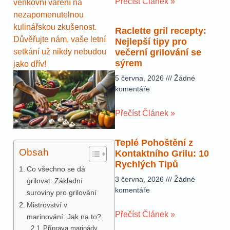
Přečíst Článek »
venkovní vaření na
nezapomenutelnou
kulinářskou zkušenost.
Raclette gril recepty:
Důvěřujte nám, vaše letní
Nejlepší tipy pro
setkání už nikdy nebudou
večerní grilování se
sýrem
jako dřív!
5 června, 2026
Žádné
komentáře
Přečíst Článek »
Teplé Pohoštění z
Obsah
Kontaktního Grilu: 10
Rychlých Tipů
Co všechno se dá
3 června, 2026
Žádné
grilovat: Základní
komentáře
suroviny pro grilování
Mistrovství v
Přečíst Článek »
marinování: Jak na to?
Příprava marinády