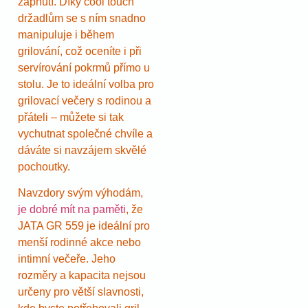
zapnutí. Díky cool touch
držadlům se s ním snadno
manipuluje i během
grilování, což oceníte i při
servírování pokrmů přímo u
stolu. Je to ideální volba pro
grilovací večery s rodinou a
přáteli – můžete si tak
vychutnat společné chvíle a
dáváte si navzájem skvělé
pochoutky.
Navzdory svým výhodám,
je dobré mít na paměti
, že
JATA GR 559 je ideální pro
menší rodinné akce nebo
intimní večeře. Jeho
rozměry a kapacita nejsou
určeny pro větší slavnosti,