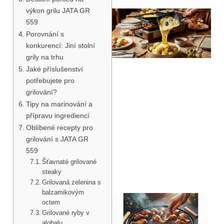
výkon grilu JATA GR
559
Porovnání s
konkurencí: Jiní stolní
grily na trhu
Jaké příslušenství
potřebujete pro
grilování?
Tipy na marinování a
přípravu ingrediencí
Oblíbené recepty pro
grilování s JATA GR
559
Šťavnaté grilované
steaky
Grilovaná zelenina s
balzamikovým
octem
Grilované ryby v
alobalu