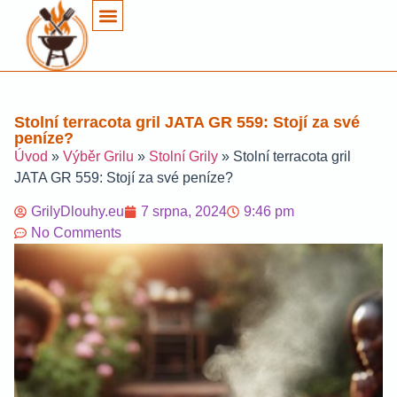
Stolní terracota gril JATA GR 559: Stojí za své
peníze?
Úvod
»
Výběr Grilu
»
Stolní Grily
»
Stolní terracota gril
JATA GR 559: Stojí za své peníze?
GrilyDlouhy.eu
7 srpna, 2024
9:46 pm
No Comments