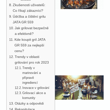
Zkušenosti uživatelů:
Co říkají zákazníci?
Údržba a čištění grilu
JATA GR 559
Jak grilovat bezpečně
a efektivně?
Kde koupit gril JATA
GR 559 za nejlepší
cenu?
Trendy v oblasti
grilování pro rok 2023
Trendy v
marinování a
přípravě
ingrediencí
Inovace v grilování
Grilovací akce a
komunity
Otázky a odpovědi
Rekapitulace