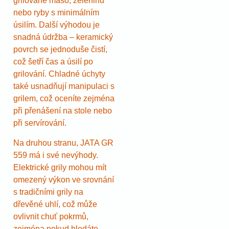
grilované maso, zeleninu
nebo ryby s minimálním
úsilím. Další výhodou je
snadná údržba – keramický
povrch se jednoduše čistí,
což šetří čas a úsilí po
grilování. Chladné úchyty
také usnadňují manipulaci s
grilem, což oceníte zejména
při přenášení na stole nebo
při servírování.
Na druhou stranu, JATA GR
559 má i své nevýhody.
Elektrické grily mohou mít
omezený výkon ve srovnání
s tradičními grily na
dřevěné uhlí, což může
ovlivnit chuť pokrmů,
zejména pokud hledáte