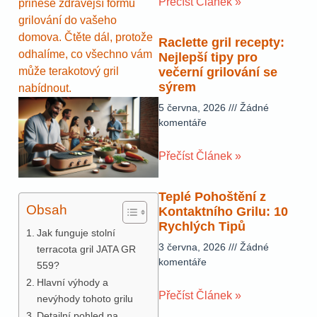
Přečíst Článek »
přinese zdravější formu
grilování do vašeho
domova. Čtěte dál, protože
Raclette gril recepty:
odhalíme, co všechno vám
Nejlepší tipy pro
může terakotový gril
večerní grilování se
sýrem
nabídnout.
5 června, 2026
Žádné
komentáře
Přečíst Článek »
Teplé Pohoštění z
Obsah
Kontaktního Grilu: 10
Rychlých Tipů
Jak funguje stolní
3 června, 2026
Žádné
terracota gril JATA GR
komentáře
559?
Hlavní výhody a
Přečíst Článek »
nevýhody tohoto grilu
Detailní pohled na