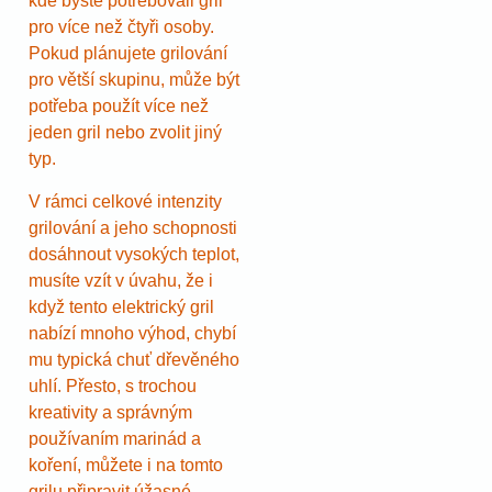
kde byste potřebovali gril
pro více než čtyři osoby.
Pokud plánujete grilování
pro větší skupinu, může být
potřeba použít více než
jeden gril nebo zvolit jiný
typ.
V rámci celkové intenzity
grilování a jeho schopnosti
dosáhnout vysokých teplot,
musíte vzít v úvahu, že i
když tento elektrický gril
nabízí mnoho výhod, chybí
mu typická chuť dřevěného
uhlí. Přesto, s trochou
kreativity a správným
používaním marinád a
koření, můžete i na tomto
grilu připravit úžasné