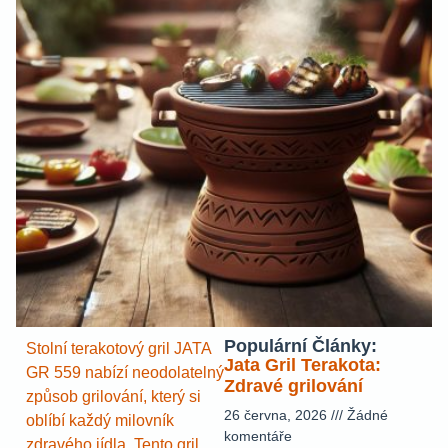
Populární Články:
Stolní terakotový gril JATA
Jata Gril Terakota:
GR 559 nabízí neodolatelný
Zdravé grilování
způsob grilování, který si
26 června, 2026
Žádné
oblíbí každý milovník
komentáře
zdravého jídla. Tento gril,