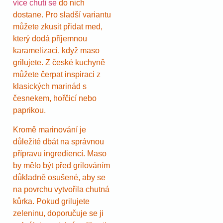
více chutí se
do nich
dostane. Pro sladší variantu
můžete zkusit přidat med,
který dodá příjemnou
karamelizaci, když maso
grilujete. Z české kuchyně
můžete čerpat inspiraci z
klasických marinád s
česnekem, hořčicí nebo
paprikou.
Kromě marinování je
důležité dbát na správnou
přípravu ingrediencí. Maso
by mělo být před grilováním
důkladně osušené, aby se
na povrchu vytvořila chutná
kůrka. Pokud grilujete
zeleninu, doporučuje se ji