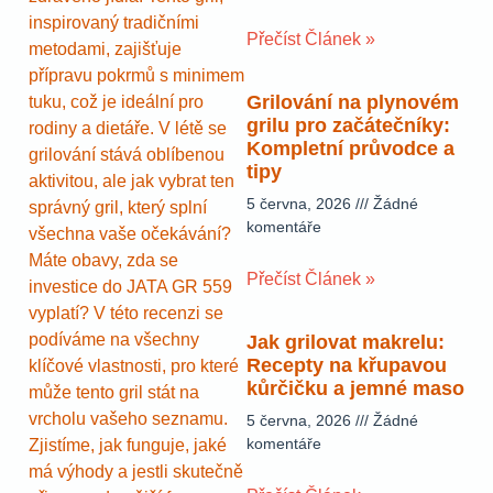
inspirovaný tradičními
Přečíst Článek »
metodami, zajišťuje
přípravu pokrmů s minimem
Grilování na plynovém
tuku, což je ideální pro
grilu pro začátečníky:
rodiny a dietáře. V létě se
Kompletní průvodce a
grilování stává oblíbenou
tipy
aktivitou, ale jak vybrat ten
5 června, 2026
Žádné
správný gril, který splní
komentáře
všechna vaše očekávání?
Máte obavy, zda se
Přečíst Článek »
investice do JATA GR 559
vyplatí? V této recenzi se
podíváme na všechny
Jak grilovat makrelu:
Recepty na křupavou
klíčové vlastnosti, pro které
kůrčičku a jemné maso
může tento gril stát na
vrcholu vašeho seznamu.
5 června, 2026
Žádné
komentáře
Zjistíme, jak funguje, jaké
má výhody a jestli skutečně