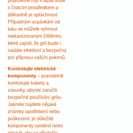
pravidelně mýt v teplé vodě
s čisticím prostředkem a
důkladně je opláchnout.
Případným ucpávkám od
tuku se můžete vyhnout
mekanizovaným čištěním,
které zajistí, že gril bude i
nadále efektivní a bezpečný
pro přípravu vašich pokrmů.
Kontrolujte elektrické
komponenty
– pravidelně
kontrolujte kabely a
zásuvky, abyste zaručili
bezpečné používání grilu.
Jakmile najdete nějaké
známky opotřebení nebo
poškození, je důležité
komponenty vyměnit nebo
opravit, aby se předešlo