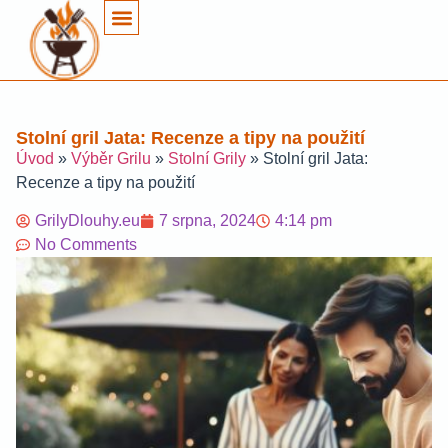
Stolní gril Jata: Recenze a tipy na použití
Úvod
»
Výběr Grilu
»
Stolní Grily
»
Stolní gril Jata:
Recenze a tipy na použití
GrilyDlouhy.eu
7 srpna, 2024
4:14 pm
No Comments