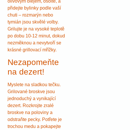
olivovým olejem, osolte, a
přidejte bylinky podle vaší
chuti – rozmarýn nebo
tymián jsou skvělé volby.
Grilujte je na vysoké teplotě
po dobu 10-12 minut, dokud
nezměknou a nevytvoří se
krásné grillovací mřížky.
Nezapomeňte
na dezert!
Myslete na sladkou tečku.
Grilované broskve jsou
jednoduchý a vynikající
dezert. Rozkrojte zralé
broskve na poloviny a
odstraňte pecky. Potřete je
trochou medu a pokapejte