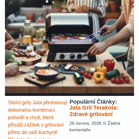
Populární Články:
Stolní grily Jata představují
Jata Gril Terakota:
dokonalou kombinaci
Zdravé grilování
pohodlí a chuti, která
26 června, 2026
Žádné
přináší zážitek z grilování
komentáře
přímo do vaší kuchyně.