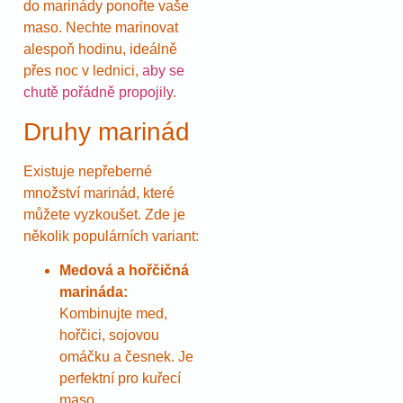
do marinády ponořte vaše
maso. Nechte marinovat
alespoň hodinu, ideálně
přes noc v lednici,
aby se
chutě pořádně propojily
.
Druhy marinád
Existuje nepřeberné
množství marinád, které
můžete vyzkoušet. Zde je
několik populárních variant:
Medová a hořčičná
marináda:
Kombinujte med,
hořčici, sojovou
omáčku a česnek. Je
perfektní pro kuřecí
maso.