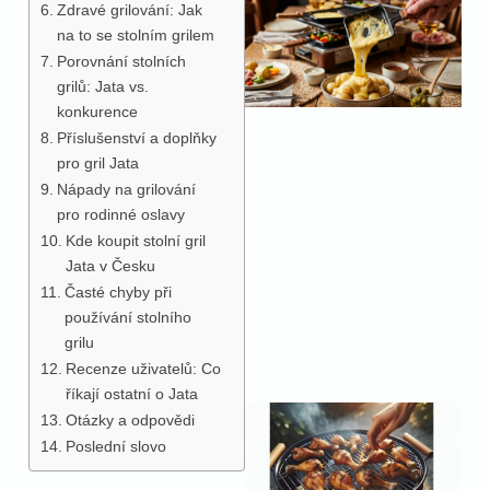
Zdravé grilování: Jak
na to se stolním grilem
Porovnání stolních
grilů: Jata vs.
konkurence
Příslušenství a doplňky
pro gril Jata
Nápady na grilování
pro rodinné oslavy
Kde koupit stolní gril
Jata v Česku
Časté chyby při
používání stolního
grilu
Recenze uživatelů: Co
říkají ostatní o Jata
Otázky a odpovědi
Poslední slovo