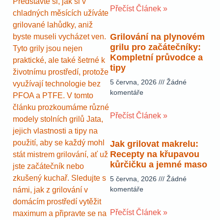
Představte si, jak si v
Přečíst Článek »
chladných měsících užíváte
grilované lahůdky, aniž
Grilování na plynovém
byste museli vycházet ven.
grilu pro začátečníky:
Tyto grily jsou nejen
Kompletní průvodce a
praktické, ale také šetrné k
tipy
životnímu prostředí, protože
5 června, 2026
Žádné
využívají technologie bez
komentáře
PFOA a PTFE. V tomto
článku prozkoumáme různé
Přečíst Článek »
modely stolních grilů Jata,
jejich vlastnosti a tipy na
použití, aby se každý mohl
Jak grilovat makrelu:
Recepty na křupavou
stát mistrem grilování, ať už
kůrčičku a jemné maso
jste začátečník nebo
zkušený kuchař. Sledujte s
5 června, 2026
Žádné
komentáře
námi, jak z grilování v
domácím prostředí vytěžit
Přečíst Článek »
maximum a připravte se na