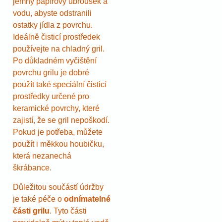
jemný papírový ubrousek a
vodu, abyste odstranili
ostatky jídla z povrchu.
Ideálně čisticí prostředek
používejte na chladný gril.
Po důkladném vyčištění
povrchu grilu je dobré
použít také speciální čisticí
prostředky určené pro
keramické povrchy, které
zajistí, že se gril nepoškodí.
Pokud je potřeba, můžete
použít i měkkou houbičku,
která nezanechá
škrábance.
Důležitou součástí údržby
je také péče o
odnímatelné
části grilu
. Tyto části