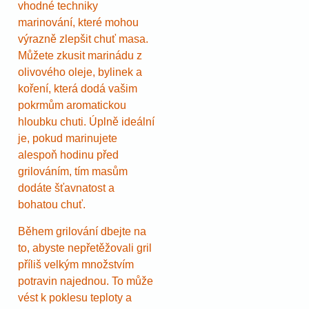
vhodné techniky
marinování, které mohou
výrazně zlepšit chuť masa.
Můžete zkusit marinádu z
olivového oleje, bylinek a
koření, která dodá vašim
pokrmům aromatickou
hloubku chuti. Úplně ideální
je, pokud marinujete
alespoň hodinu před
grilováním, tím masům
dodáte šťavnatost a
bohatou chuť.
Během grilování dbejte na
to, abyste nepřetěžovali gril
příliš velkým množstvím
potravin najednou. To může
vést k poklesu teploty a