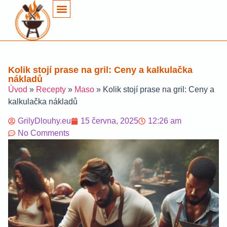
Kolik stojí prase na gril: Ceny a kalkulačka
nákladů
Úvod
»
Recepty
»
Maso
»
Kolik stojí prase na gril: Ceny a
kalkulačka nákladů
GrilyDlouhy.eu
15 června, 2025
12:26 am
No Comments