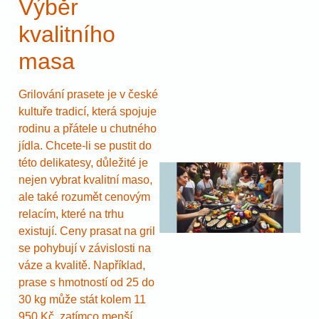
Výběr
kvalitního
masa
Grilování prasete je v české
kultuře tradicí, která spojuje
rodinu a přátele u chutného
jídla. Chcete-li se pustit do
této delikatesy, důležité je
nejen vybrat kvalitní maso,
ale také rozumět cenovým
relacím, které na trhu
existují. Ceny prasat na gril
se pohybují v závislosti na
váze a kvalitě. Například,
prase s hmotností od 25 do
30 kg může stát kolem 11
950 Kč, zatímco menší