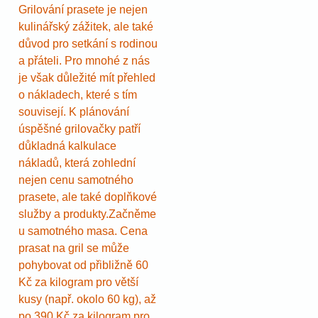
Grilování prasete je nejen
kulinářský zážitek, ale také
důvod pro setkání s rodinou
a přáteli. Pro mnohé z nás
je však důležité mít přehled
o nákladech, které s tím
souvisejí. K plánování
úspěšné grilovačky patří
důkladná kalkulace
nákladů, která zohlední
nejen cenu samotného
prasete, ale také doplňkové
služby a produkty.Začněme
u samotného masa. Cena
prasat na gril se může
pohybovat od přibližně 60
Kč za kilogram pro větší
kusy (např. okolo 60 kg), až
po 390 Kč za kilogram pro