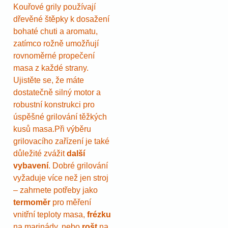
Kouřové grily používají
dřevěné štěpky k dosažení
bohaté chuti a aromatu,
zatímco rožně umožňují
rovnoměrné propečení
masa z každé strany.
Ujistěte se, že máte
dostatečně silný motor a
robustní konstrukci pro
úspěšné grilování těžkých
kusů masa.Při výběru
grilovacího zařízení je také
důležité zvážit
další
vybavení
. Dobré grilování
vyžaduje více než jen stroj
– zahrnete potřeby jako
termoměr
pro měření
vnitřní teploty masa,
frézku
na marinády, nebo
rošt
na