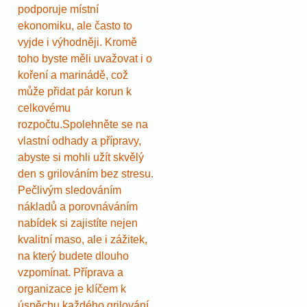
podporuje místní
ekonomiku, ale často to
vyjde i výhodněji. Kromě
toho byste měli uvažovat i o
koření a marinádě, což
může přidat pár korun k
celkovému
rozpočtu.Spolehněte se na
vlastní odhady a přípravy,
abyste si mohli užít skvělý
den s grilováním bez stresu.
Pečlivým sledováním
nákladů a porovnáváním
nabídek si zajistíte nejen
kvalitní maso, ale i zážitek,
na který budete dlouho
vzpomínat. Příprava a
organizace je klíčem k
úspěchu každého grilování.