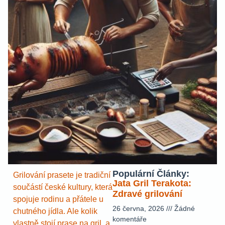
Populární Články:
Grilování prasete je tradiční
Jata Gril Terakota:
součástí české kultury, která
Zdravé grilování
spojuje rodinu a přátele u
26 června, 2026
Žádné
chutného jídla. Ale kolik
komentáře
vlastně stojí prase na gril, a