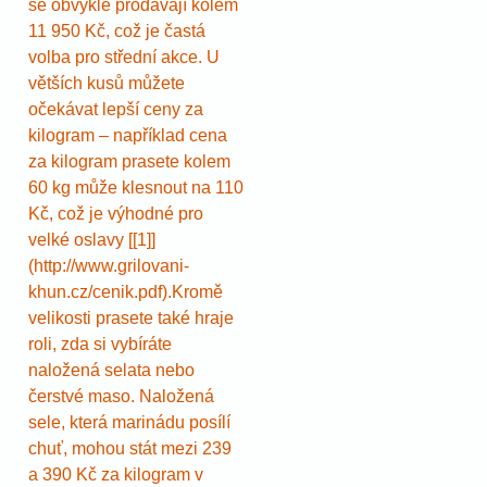
se obvykle prodávají kolem
11 950 Kč, což je častá
volba pro střední akce. U
větších kusů můžete
očekávat lepší ceny za
kilogram – například cena
za kilogram prasete kolem
60 kg může klesnout na 110
Kč, což je výhodné pro
velké oslavy [[1]]
(http://www.grilovani-
khun.cz/cenik.pdf).Kromě
velikosti prasete také hraje
roli, zda si vybíráte
naložená selata nebo
čerstvé maso. Naložená
sele, která marinádu posílí
chuť, mohou stát mezi 239
a 390 Kč za kilogram v