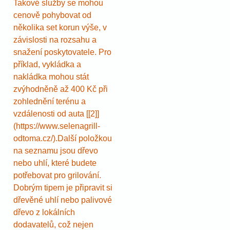
Takové služby se mohou
cenově pohybovat od
několika set korun výše, v
závislosti na rozsahu a
snažení poskytovatele. Pro
příklad, vykládka a
nakládka mohou stát
zvýhodněně až 400 Kč při
zohlednění terénu a
vzdálenosti od auta [[2]]
(https://www.selenagrill-
odtoma.cz/).Další položkou
na seznamu jsou dřevo
nebo uhlí, které budete
potřebovat pro grilování.
Dobrým tipem je připravit si
dřevěné uhlí nebo palivové
dřevo z lokálních
dodavatelů, což nejen