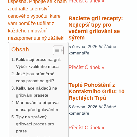
Přečíst Článek »
úspěšná. Připojte se k nám
a odhalte tajemství
cenového výpočtu, které
Raclette gril recepty:
vám pomůže udělat z
Nejlepší tipy pro
každého grilování
večerní grilování se
sýrem
nezapomenutelný zážitek!
5 června, 2026
Žádné
Obsah
komentáře
Kolik stojí prase na gril:
Výběr kvalitního masa
Přečíst Článek »
Jaké jsou průměrné
ceny prasat na gril?
Teplé Pohoštění z
Kalkulace nákladů na
Kontaktního Grilu: 10
grilování prasete
Rychlých Tipů
Marinování a příprava
3 června, 2026
Žádné
masa před grilováním
komentáře
Tipy na správný
grilovací proces pro
Přečíst Článek »
prase