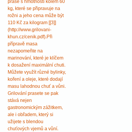
prase s hmotností kolem 60
kg, které se připravuje na
rožni a jeho cena může být
110 Kč za kilogram [[3]]
(http://www.grilovani-
khun.cz/cenik.pdf).Při
přípravě masa
nezapomeňte na
marinování, které je klíčem
k dosažení maximální chuti.
Můžete využít různé bylinky,
koření a oleje, které dodají
masu lahodnou chuť a vůni.
Grilování prasete se pak
stává nejen
gastronomickým zážitkem,
ale i obřadem, který si
užijete s blendou
chuťových vjemů a vůní.