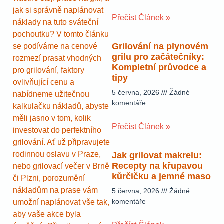
jak si správně naplánovat
Přečíst Článek »
náklady na tuto sváteční
pochoutku? V tomto článku
Grilování na plynovém
se podíváme na cenové
grilu pro začátečníky:
rozmezí prasat vhodných
Kompletní průvodce a
pro grilování, faktory
tipy
ovlivňující cenu a
5 června, 2026
Žádné
nabídneme užitečnou
komentáře
kalkulačku nákladů, abyste
měli jasno v tom, kolik
Přečíst Článek »
investovat do perfektního
grilování. Ať už připravujete
rodinnou oslavu v Praze,
Jak grilovat makrelu:
Recepty na křupavou
nebo grilovací večer v Brně
kůrčičku a jemné maso
či Plzni, porozumění
nákladům na prase vám
5 června, 2026
Žádné
komentáře
umožní naplánovat vše tak,
aby vaše akce byla