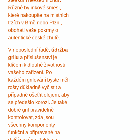
steakům nevšední chuť.
Různé bylinkové směsi,
které nakoupíte na místních
trzích v Brně nebo Plzni,
obohatí vaše pokrmy o
autentické české chutě.
V neposlední řadě,
údržba
grilu
a příslušenství je
klíčem k dlouhé životnosti
vašeho zařízení. Po
každém grilování byste měli
rošty důkladně vyčistit a
případně ošetřit olejem, aby
se předešlo korozi. Je také
dobré gril pravidelně
kontrolovat, zda jsou
všechny komponenty
funkční a připravené na
další sezónu. Takto se