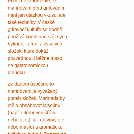
Plzni, nezapomeňte, že
marinování před grilováním
není jen otázkou vkusu, ale
také techniky. V české
grilovací kultuře se hodně
používá kombinace různých
bylinek, koření a kyselých
složek, které dokáží
pozvednout i běžné maso
na gastronomickou
lahůdku.
Základem úspěšného
marinování je vyvážený
poměr složek. Marináda by
měla obsahovat kyselinu
(např. citronovou šťávu
nebo ocet), tuk (olivový olej
nebo máslo) a aromatické