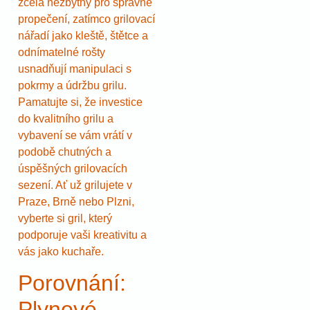
zcela nezbytný pro správné
propečení, zatímco grilovací
nářadí jako kleště, štětce a
odnímatelné rošty
usnadňují manipulaci s
pokrmy a údržbu grilu.
Pamatujte si, že investice
do kvalitního grilu a
vybavení se vám vrátí v
podobě chutných a
úspěšných grilovacích
sezení. Ať už grilujete v
Praze, Brně nebo Plzni,
vyberte si gril, který
podporuje vaši kreativitu a
vás jako kuchaře.
Porovnání:
Plynové,