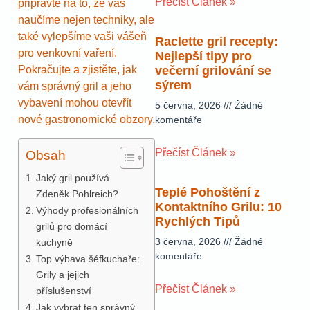
Přečíst Článek »
připravte na to, že vás
naučíme nejen techniky, ale
také vylepšíme vaši vášeň
Raclette gril recepty:
pro venkovní vaření.
Nejlepší tipy pro
Pokračujte a zjistěte, jak
večerní grilování se
sýrem
vám správný gril a jeho
vybavení mohou otevřít
5 června, 2026
Žádné
nové gastronomické obzory.
komentáře
Přečíst Článek »
Obsah
Jaký gril používá
Teplé Pohoštění z
Zdeněk Pohlreich?
Kontaktního Grilu: 10
Výhody profesionálních
Rychlých Tipů
grilů pro domácí
3 června, 2026
Žádné
kuchyně
komentáře
Top výbava šéfkuchaře:
Grily a jejich
Přečíst Článek »
příslušenství
Jak vybrat ten správný