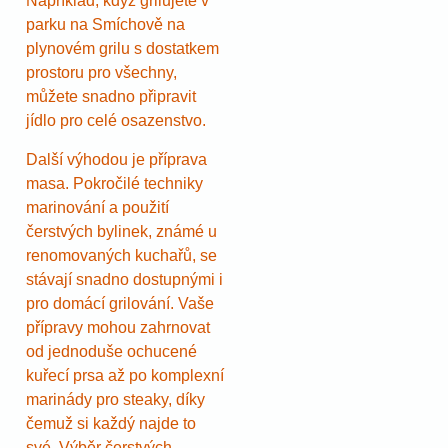
Například, když grilujete v
parku na Smíchově na
plynovém grilu s dostatkem
prostoru pro všechny,
můžete snadno připravit
jídlo pro celé osazenstvo.
Další výhodou je příprava
masa. Pokročilé techniky
marinování a použití
čerstvých bylinek, známé u
renomovaných kuchařů, se
stávají snadno dostupnými i
pro domácí grilování. Vaše
přípravy mohou zahrnovat
od jednoduše ochucené
kuřecí prsa až po komplexní
marinády pro steaky, díky
čemuž si každý najde to
své. Výběr čerstvých