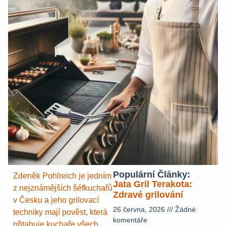
Populární Články:
Zdeněk Pohlreich je jedním
Jata Gril Terakota:
z nejznámějších šéfkuchařů
Zdravé grilování
v Česku a jeho grilovací
26 června, 2026
Žádné
techniky mají pověst, která
komentáře
přitahuje kuchaře všech