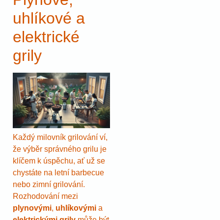
uhlíkové a
elektrické
grily
Každý milovník grilování ví,
že výběr správného grilu je
klíčem k úspěchu, ať už se
chystáte na letní barbecue
nebo zimní grilování.
Rozhodování mezi
plynovými
,
uhlíkovými
a
elektrickými grily
může být