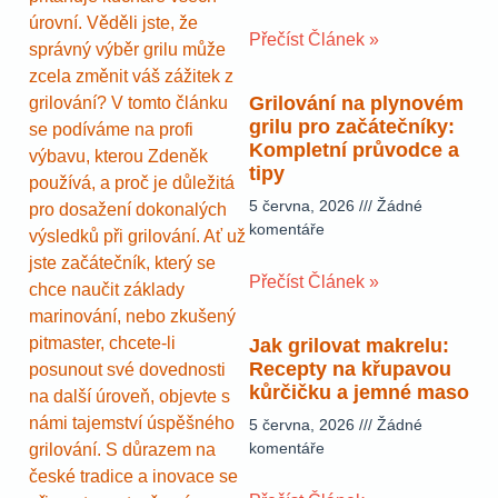
úrovní. Věděli jste, že
Přečíst Článek »
správný výběr grilu může
zcela změnit váš zážitek z
Grilování na plynovém
grilování? V tomto článku
grilu pro začátečníky:
se podíváme na profi
Kompletní průvodce a
výbavu, kterou Zdeněk
tipy
používá, a proč je důležitá
5 června, 2026
Žádné
pro dosažení dokonalých
komentáře
výsledků při grilování. Ať už
jste začátečník, který se
Přečíst Článek »
chce naučit základy
marinování, nebo zkušený
pitmaster, chcete-li
Jak grilovat makrelu:
Recepty na křupavou
posunout své dovednosti
kůrčičku a jemné maso
na další úroveň, objevte s
námi tajemství úspěšného
5 června, 2026
Žádné
komentáře
grilování. S důrazem na
české tradice a inovace se