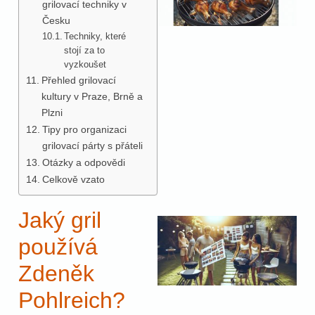
grilovací techniky v
Česku
Techniky, které
stojí za to
vyzkoušet
Přehled grilovací
kultury v Praze, Brně a
Plzni
Tipy pro organizaci
grilovací párty s přáteli
Otázky a odpovědi
Celkově vzato
Jaký gril
používá
Zdeněk
Pohlreich?