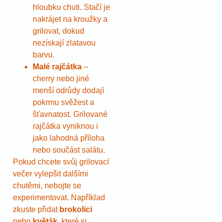
hloubku chuti. Stačí je
nakrájet na kroužky a
grilovat, dokud
nezískají zlatavou
barvu.
Malé rajčátka
–
cherry nebo jiné
menší odrůdy dodají
pokrmu svěžest a
šťavnatost. Grilované
rajčátka vyniknou i
jako lahodná příloha
nebo součást salátu.
Pokud chcete svůj grilovací
večer vylepšit dalšími
chutěmi, nebojte se
experimentovat. Například
zkuste přidat
brokolici
nebo
květák
, které si