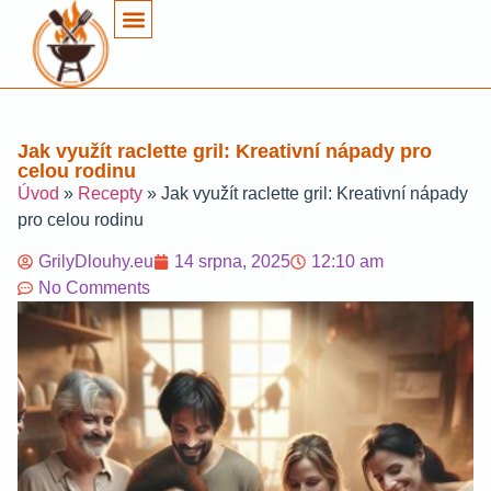
Jak využít raclette gril: Kreativní nápady pro
celou rodinu
Úvod
»
Recepty
»
Jak využít raclette gril: Kreativní nápady
pro celou rodinu
GrilyDlouhy.eu
14 srpna, 2025
12:10 am
No Comments