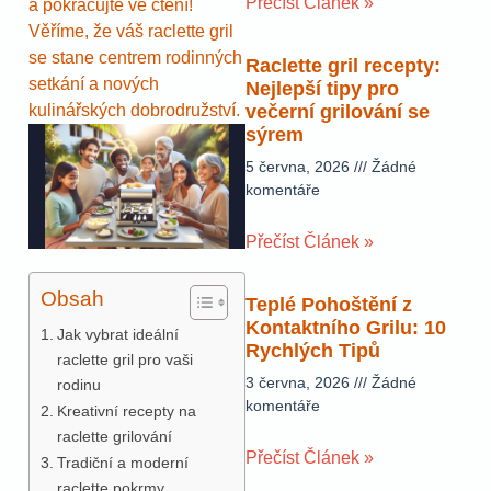
Přečíst Článek »
a pokračujte ve čtení!
Věříme, že váš raclette gril
se stane centrem rodinných
Raclette gril recepty:
setkání a nových
Nejlepší tipy pro
kulinářských dobrodružství.
večerní grilování se
sýrem
5 června, 2026
Žádné
komentáře
Přečíst Článek »
Obsah
Teplé Pohoštění z
Kontaktního Grilu: 10
Jak vybrat ideální
Rychlých Tipů
raclette gril pro vaši
3 června, 2026
Žádné
rodinu
komentáře
Kreativní recepty na
raclette grilování
Přečíst Článek »
Tradiční a moderní
raclette pokrmy