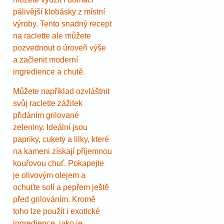
pálivější klobásky z místní
výroby. Tento snadný recept
na raclette ale můžete
pozvednout o úroveň výše
a začlenit moderní
ingredience a chutě.
Můžete například ozvláštnit
svůj raclette zážitek
přidáním grilované
zeleniny. Ideální jsou
papriky, cukety a lilky, které
na kameni získají příjemnou
kouřovou chuť. Pokapejte
je olivovým olejem a
ochuťte solí a pepřem ještě
před grilováním. Kromě
toho lze použít i exotické
ingredience, jako je