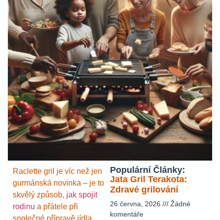
Populární Články:
Raclette gril je víc než jen
Jata Gril Terakota:
gurmánská novinka – je to
Zdravé grilování
skvělý způsob,
jak spojit
26 června, 2026
Žádné
rodinu
a přátele při
komentáře
společné přípravě jídla.