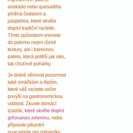
avokádo nebo quesadilla
plněná čedarem a
jalapeños, které skvěle
doplní tradiční raclette.
Tímto způsobem vnesete
do pokrmu nejen různé
textury, ale i barevnou
paletu, která potěší jak oko,
tak chuťové pohárky.
Je dobré věnovat pozornost
také omáčkám a dipům,
které váš raclette večer
povýší na gastronomickou
událost. Zkuste domácí
tzatziki,
které skvěle doplní
grilovanou zeleninu
, nebo
připravte pikantní
guacamole pro milovníky