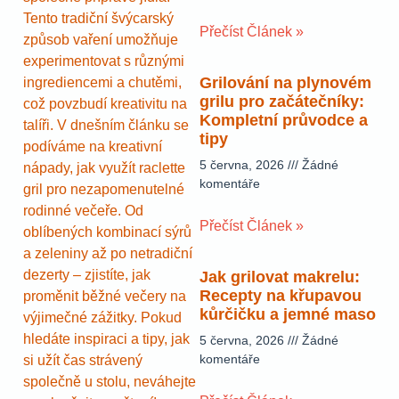
Tento tradiční švýcarský
Přečíst Článek »
způsob vaření umožňuje
experimentovat s různými
Grilování na plynovém
ingrediencemi a chutěmi,
grilu pro začátečníky:
což povzbudí kreativitu na
Kompletní průvodce a
talíři. V dnešním článku se
tipy
podíváme na kreativní
5 června, 2026
Žádné
nápady, jak využít raclette
komentáře
gril pro nezapomenutelné
rodinné večeře. Od
Přečíst Článek »
oblíbených kombinací sýrů
a zeleniny až po netradiční
dezerty – zjistíte, jak
Jak grilovat makrelu:
Recepty na křupavou
proměnit běžné večery na
kůrčičku a jemné maso
výjimečné zážitky. Pokud
hledáte inspiraci a tipy, jak
5 června, 2026
Žádné
komentáře
si užít čas strávený
společně u stolu, neváhejte