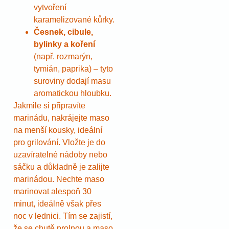
vytvoření
karamelizované kůrky.
Česnek, cibule,
bylinky a koření
(např. rozmarýn,
tymián, paprika) – tyto
suroviny dodají masu
aromatickou hloubku.
Jakmile si připravíte
marinádu, nakrájejte maso
na menší kousky, ideální
pro grilování. Vložte je do
uzavíratelné nádoby nebo
sáčku a důkladně je zalijte
marinádou. Nechte maso
marinovat alespoň 30
minut, ideálně však přes
noc v lednici. Tím se zajistí,
že se chutě prolnou a maso