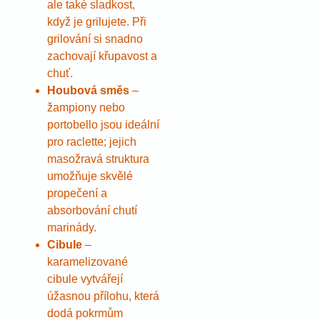
ale také sladkost,
když je grilujete. Při
grilování si snadno
zachovají křupavost a
chuť.
Houbová směs
–
žampiony nebo
portobello jsou ideální
pro raclette; jejich
masožravá struktura
umožňuje skvělé
propečení a
absorbování chutí
marinády.
Cibule
–
karamelizované
cibule vytvářejí
úžasnou přílohu, která
dodá pokrmům