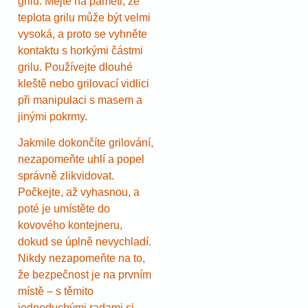
grilu. Mějte na paměti, že
teplota grilu může být velmi
vysoká, a proto se vyhněte
kontaktu s horkými částmi
grilu. Používejte dlouhé
kleště nebo grilovací vidlici
při manipulaci s masem a
jinými pokrmy.
Jakmile dokončíte grilování,
nezapomeňte uhlí a popel
správně zlikvidovat.
Počkejte, až vyhasnou, a
poté je umístěte do
kovového kontejneru,
dokud se úplně nevychladí.
Nikdy nezapomeňte na to,
že bezpečnost je na prvním
místě – s těmito
jednoduchými radami si