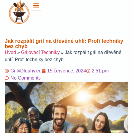
Jak rozpálit gril na dřevěné uhlí: Profi techniky
bez chyb
Úvod
»
Grilovací Techniky
»
Jak rozpálit gril na dřevěné
uhlí: Profi techniky bez chyb
GrilyDlouhy.eu
15 července, 2024
2:51 pm
No Comments