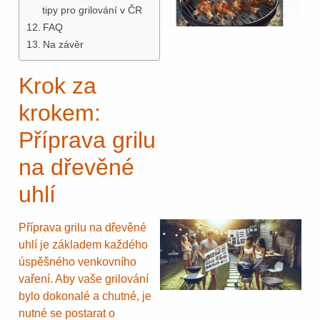
tipy pro grilování v ČR
FAQ
Na závěr
Krok za
krokem:
Příprava grilu
na dřevěné
uhlí
Příprava grilu na dřevěné
uhlí je základem každého
úspěšného venkovního
vaření. Aby vaše grilování
bylo dokonalé a chutné, je
nutné se postarat o