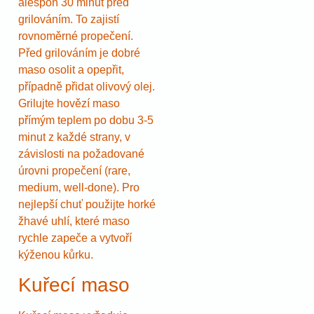
alespoň 30 minut před
grilováním. To zajistí
rovnoměrné propečení.
Před grilováním je dobré
maso osolit a opepřit,
případně přidat olivový olej.
Grilujte hovězí maso
přímým teplem po dobu 3-5
minut z každé strany, v
závislosti na požadované
úrovni propečení (rare,
medium, well-done). Pro
nejlepší chuť použijte horké
žhavé uhlí, které maso
rychle zapeče a vytvoří
kýženou kůrku.
Kuřecí maso