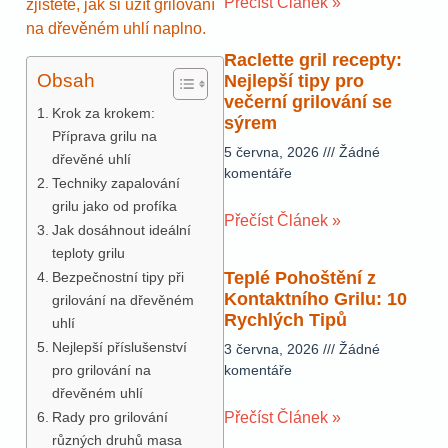
Přečíst Článek »
zjistěte, jak si užít grilování
na dřevěném uhlí naplno.
Raclette gril recepty:
Obsah
Nejlepší tipy pro
večerní grilování se
Krok za krokem:
sýrem
Příprava grilu na
5 června, 2026
Žádné
dřevěné uhlí
komentáře
Techniky zapalování
grilu jako od profíka
Přečíst Článek »
Jak dosáhnout ideální
teploty grilu
Teplé Pohoštění z
Bezpečnostní tipy při
Kontaktního Grilu: 10
grilování na dřevěném
Rychlých Tipů
uhlí
Nejlepší příslušenství
3 června, 2026
Žádné
pro grilování na
komentáře
dřevěném uhlí
Rady pro grilování
Přečíst Článek »
různých druhů masa