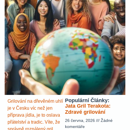
Populární Články:
Grilování na dřevěném uhlí
Jata Gril Terakota:
je v Česku víc než jen
Zdravé grilování
příprava jídla, je to oslava
26 června, 2026
Žádné
přátelství a tradic. Víte, že
komentáře
správně rozpálený gril