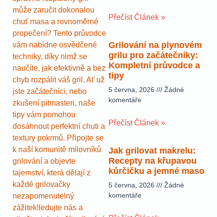
může zaručit dokonalou
Přečíst Článek »
chuť masa a rovnoměrné
propečení? Tento průvodce
Grilování na plynovém
vám nabídne osvědčené
grilu pro začátečníky:
techniky, díky nimž se
Kompletní průvodce a
naučíte, jak efektivně a bez
tipy
chyb rozpálit váš gril. Ať už
5 června, 2026
Žádné
jste začátečníci, nebo
komentáře
zkušení pitmasteri, naše
tipy vám pomohou
Přečíst Článek »
dosáhnout perfektní chuti a
textury pokrmů. Připojte se
k naší komunitě milovníků
Jak grilovat makrelu:
Recepty na křupavou
grilování a objevte
kůrčičku a jemné maso
tajemství, která dělají z
každé grilovačky
5 června, 2026
Žádné
komentáře
nezapomenutelný
zážitek!ledujte nás a