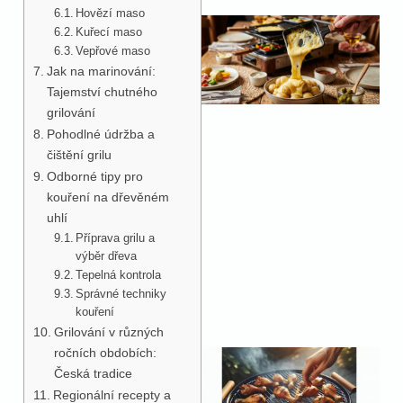
Hovězí maso
Kuřecí maso
Vepřové maso
Jak na marinování:
Tajemství chutného
grilování
Pohodlné údržba a
čištění grilu
Odborné tipy pro
kouření na dřevěném
uhlí
Příprava grilu a
výběr dřeva
Tepelná kontrola
Správné techniky
kouření
Grilování v různých
ročních obdobích:
Česká tradice
Regionální recepty a