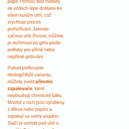
papír. Pomocí této metody
se vzduch lépe dostane ke
všem kusům uhlí, což
zrychluje proces
prohořívání. Jakmile
začnou uhlí žhnout, můžete
je rozhrnout po grilu podle
potřeby pro přímé nebo
nepřímé grilování.
Pokud preferujete
ekologičtější variantu,
můžete zvolit
přírodní
zapalovače
, které
neobsahují chemické látky.
Mnohé z nich jsou vyrobeny
z dřeva nebo papíru a
zapalují se velmi snadno.
Stačí je umístit pod uhlí a