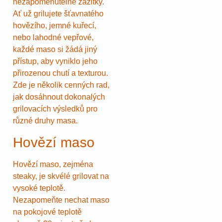
nezapomenutelné zážitky.
Ať už grilujete šťavnatého
hovězího, jemné kuřecí,
nebo lahodné vepřové,
každé maso si žádá jiný
přístup, aby vyniklo jeho
přirozenou chutí a texturou.
Zde je několik cenných rad,
jak dosáhnout dokonalých
grilovacích výsledků pro
různé druhy masa.
Hovězí maso
Hovězí maso, zejména
steaky, je skvélé grilovat na
vysoké teplotě.
Nezapomeňte nechat maso
na pokojové teplotě