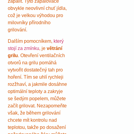
zapálit. Tyto zapalovače
obvykle neovlivní chuť jídla,
což je velkou výhodou pro
milovníky přírodního
grilování.
Dalším pomocníkem,
který
stojí za zmínku
, je
větrání
grilu
. Otevření ventilačních
otvorů na grilu pomáhá
vytvořit dostatečný tah pro
hoření. Tím se uhlí rychleji
rozžhaví, a jakmile dosáhne
optimální teploty a zakryje
se šedým popelem, můžete
začít grilovat. Nezapomeňte
však, že během grilování
chcete mít kontrolu nad
teplotou, takže po dosažení