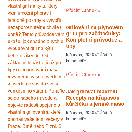
vlastní gril na kýtu, který
Přečíst Článek »
vám umožní připravit
lahodné pokrmy a vytvořit
Grilování na plynovém
nezapomenutelné chvíle u
grilu pro začátečníky:
ohně? Tento průvodce vám
Kompletní průvodce a
ukáže, jak snadno a rychle
tipy
vybudovat gril na kýtu
5 června, 2026
Žádné
během víkendu. Od
komentáře
základních nástrojů až po
tipy na marinování masa –
Přečíst Článek »
rozvineme vaše dovednosti
a uvedeme vás do světa
venkovního vaření. Ponořte
Jak grilovat makrelu:
Recepty na křupavou
se do našeho návodu a
kůrčičku a jemné maso
objevte radosti spojené s
vlastním grilováním, které
5 června, 2026
Žádné
komentáře
obohatí vaše letní večery v
Praze, Brně nebo Plzni. S