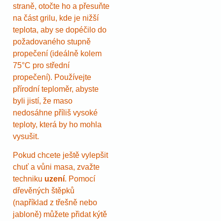
straně, otočte ho a přesuňte
na část grilu, kde je nižší
teplota, aby se dopéčilo do
požadovaného stupně
propečení (ideálně kolem
75°C pro střední
propečení). Používejte
přírodní teploměr, abyste
byli jistí, že maso
nedosáhne příliš vysoké
teploty, která by ho mohla
vysušit.
Pokud chcete ještě vylepšit
chuť a vůni masa, zvažte
techniku
uzení
. Pomocí
dřevěných štěpků
(například z třešně nebo
jabloně) můžete přidat kýtě