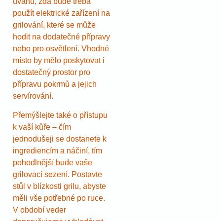
úvahu, zda bude třeba
použít elektrické zařízení na
grilování, které se může
hodit na dodatečné přípravy
nebo pro osvětlení. Vhodné
místo by mělo poskytovat i
dostatečný prostor pro
přípravu pokrmů a jejich
servírování.
Přemýšlejte také o přístupu
k vaší kůře – čím
jednodušeji se dostanete k
ingrediencím a náčiní, tím
pohodlnější bude vaše
grilovací sezení. Postavte
stůl v blízkosti grilu, abyste
měli vše potřebné po ruce.
V období veder