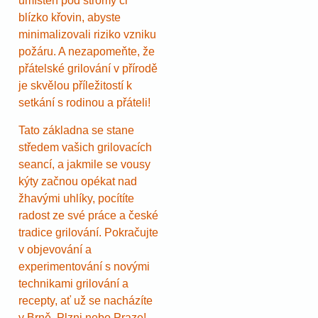
umístěn pod stromy či
blízko křovin, abyste
minimalizovali riziko vzniku
požáru. A nezapomeňte, že
přátelské grilování v přírodě
je skvělou příležitostí k
setkání s rodinou a přáteli!
Tato základna se stane
středem vašich grilovacích
seancí, a jakmile se vousy
kýty začnou opékat nad
žhavými uhlíky, pocítíte
radost ze své práce a české
tradice grilování. Pokračujte
v objevování a
experimentování s novými
technikami grilování a
recepty, ať už se nacházíte
v Brně, Plzni nebo Praze!