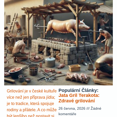
Populární Články:
Grilování je v české kultuře
Jata Gril Terakota:
více než jen příprava jídla;
Zdravé grilování
je to tradice, která spojuje
26 června, 2026
Žádné
rodiny a přátele. A co může
komentáře
být lepšího než postavit si