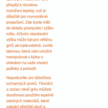
přispějí k róznému
rozložení teploty, což je
důležité pro rovnoměrné
propečení. Zde byste měli
do detailu promyslet i výšku
roštu. Ačkoliv standardní
výška může být pro většinu
grilů akceptovatelná, zvolte
takovou, která vám umožní
manipulovat s kýtou s
ohledem na vaše vlastní
potřeby a pohodlí.
Nepodceňte ani důležitost
ochranných prvků. Těsnění
a izolaci okolí grilu můžete
dosáhnout použitím tepelně
odolných materiálů, které
zabrání přehřátí okolí a