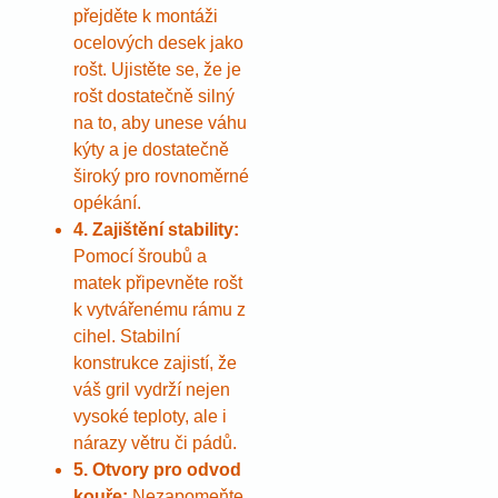
přejděte k montáži
ocelových desek jako
rošt. Ujistěte se, že je
rošt dostatečně silný
na to, aby unese váhu
kýty a je dostatečně
široký pro rovnoměrné
opékání.
4. Zajištění stability:
Pomocí šroubů a
matek připevněte rošt
k vytvářenému rámu z
cihel. Stabilní
konstrukce zajistí, že
váš gril vydrží nejen
vysoké teploty, ale i
nárazy větru či pádů.
5. Otvory pro odvod
kouře:
Nezapomeňte