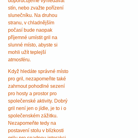
doporučujeme vyhledávat
stín, nebo zvažte pořízení
slunečníku. Na druhou
stranu, v chladnějším
počasí bude naopak
příjemné umístit gril na
slunné místo, abyste si
mohli užít teplejší
atmosféru.
Když hledáte správné místo
pro gril, nezapomeňte také
zahrnout pohodlné sezení
pro hosty a prostor pro
společenské aktivity. Dobrý
gril není jen o jídle, je to i o
společenském zážitku.
Nezapomeňte tedy na
postavení stolu v blízkosti
grilu pro snadnou interakci