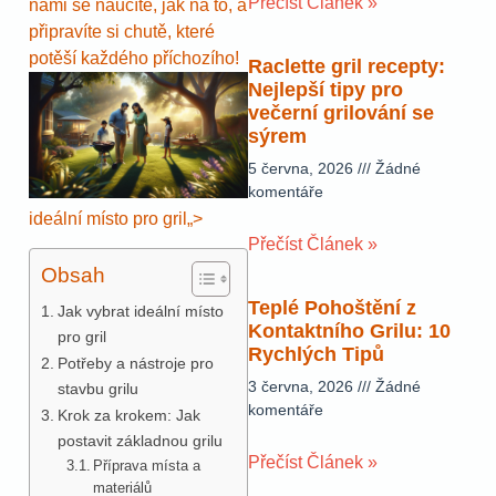
Přečíst Článek »
námi se naučíte, jak na to, a
připravíte si chutě, které
potěší každého příchozího!
Raclette gril recepty:
Nejlepší tipy pro
večerní grilování se
sýrem
5 června, 2026
Žádné
komentáře
ideální místo pro gril„>
Přečíst Článek »
Obsah
Teplé Pohoštění z
Jak vybrat ideální místo
Kontaktního Grilu: 10
pro gril
Rychlých Tipů
Potřeby a nástroje pro
3 června, 2026
Žádné
stavbu grilu
komentáře
Krok za krokem: Jak
postavit základnou grilu
Přečíst Článek »
Příprava místa a
materiálů