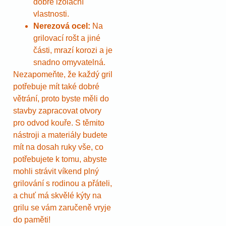
dobré izolační
vlastnosti.
Nerezová ocel:
Na
grilovací rošt a jiné
části, mrazí korozi a je
snadno omyvatelná.
Nezapomeňte, že každý gril
potřebuje mít také dobré
větrání, proto byste měli do
stavby zapracovat otvory
pro odvod kouře. S těmito
nástroji a materiály budete
mít na dosah ruky vše, co
potřebujete k tomu, abyste
mohli strávit víkend plný
grilování s rodinou a přáteli,
a chuť má skvělé kýty na
grilu se vám zaručeně vryje
do paměti!