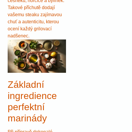
česneku, hořčice a bylinek.
Takové příchutě dodají
vašemu steaku zajímavou
chuť a autenticitu, kterou
ocení každý grilovací
nadšenec.
Základní
ingredience
perfektní
marinády
Při přípravě dokonalé