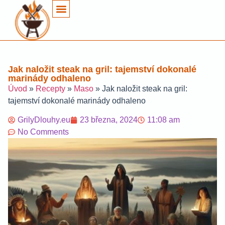
Jak naložit steak na gril: tajemství dokonalé
marinády odhaleno
Úvod
»
Recepty
»
Maso
»
Jak naložit steak na gril:
tajemství dokonalé marinády odhaleno
GrilyDlouhy.eu
23 března, 2024
11:08 am
No Comments