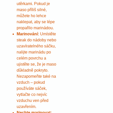
utěrkami. Pokud je
maso příliš silné,
můžete ho lehce
naklepat, aby se lépe
propařilo marinádou.
Marinování:
Umístěte
steak do nádoby nebo
uzavíratelného sáčku,
nalijte marinádu po
celém povrchu a
ujistěte se, že je maso
důkladně pokryto.
Nezapomeňte také na
vzduch – pokud
používáte sáček,
vytlačte co nejvíc
vzduchu ven před
uzavřením.
Nechte marinovat: