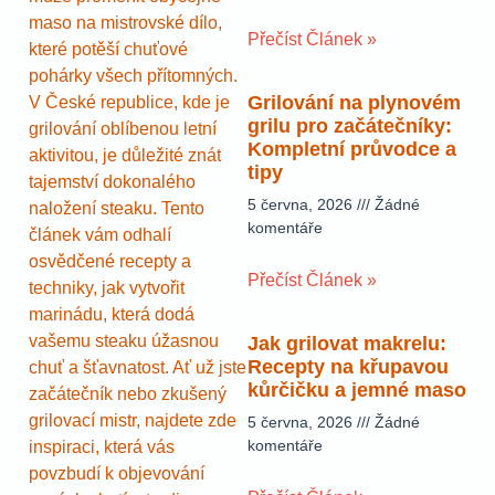
maso na mistrovské dílo,
Přečíst Článek »
které potěší chuťové
pohárky všech přítomných.
Grilování na plynovém
V České republice, kde je
grilu pro začátečníky:
grilování oblíbenou letní
Kompletní průvodce a
aktivitou, je důležité znát
tipy
tajemství dokonalého
5 června, 2026
Žádné
naložení steaku. Tento
komentáře
článek vám odhalí
osvědčené recepty a
Přečíst Článek »
techniky, jak vytvořit
marinádu, která dodá
vašemu steaku úžasnou
Jak grilovat makrelu:
Recepty na křupavou
chuť a šťavnatost. Ať už jste
kůrčičku a jemné maso
začátečník nebo zkušený
grilovací mistr, najdete zde
5 června, 2026
Žádné
komentáře
inspiraci, která vás
povzbudí k objevování