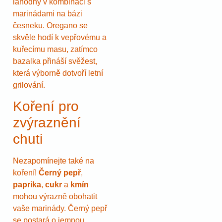
lahodný v kombinaci s
marinádami na bázi
česneku. Oregano se
skvěle hodí k vepřovému a
kuřecímu masu, zatímco
bazalka přináší svěžest,
která výborně dotvoří letní
grilování.
Koření pro
zvýraznění
chuti
Nezapomínejte také na
koření!
Černý pepř
,
paprika
,
cukr
a
kmín
mohou výrazně obohatit
vaše marinády. Černý pepř
se postará o jemnou