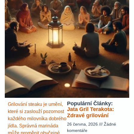
Populární Články:
Grilování steaku je umění,
Jata Gril Terakota:
které si zaslouží pozornost
Zdravé grilování
každého milovníka dobrého
26 června, 2026
Žádné
jídla. Správná marináda
komentáře
může proměnit obyčejné