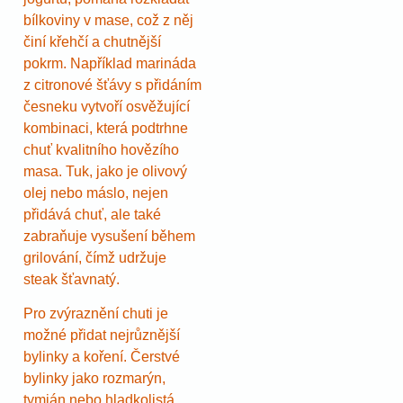
bílkoviny v mase, což z něj
činí křehčí a chutnější
pokrm. Například marináda
z citronové šťávy s přidáním
česneku vytvoří osvěžující
kombinaci, která podtrhne
chuť kvalitního hovězího
masa. Tuk, jako je olivový
olej nebo máslo, nejen
přidává chuť, ale také
zabraňuje vysušení během
grilování, čímž udržuje
steak šťavnatý.
Pro zvýraznění chuti je
možné přidat nejrůznější
bylinky a koření. Čerstvé
bylinky jako rozmarýn,
tymián nebo hladkolistá