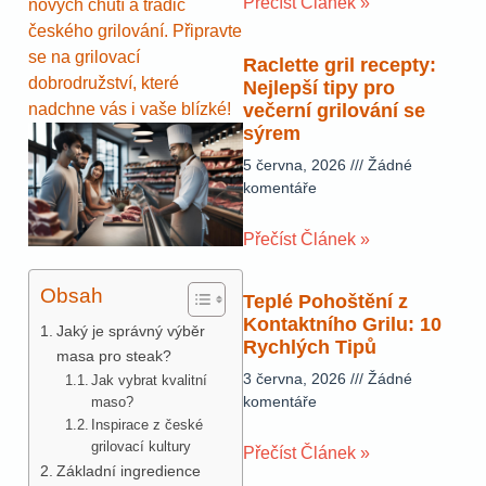
Přečíst Článek »
nových chutí a tradic
českého grilování. Připravte
se na grilovací
Raclette gril recepty:
dobrodružství, které
Nejlepší tipy pro
nadchne vás i vaše blízké!
večerní grilování se
sýrem
5 června, 2026
Žádné
komentáře
Přečíst Článek »
Obsah
Teplé Pohoštění z
Kontaktního Grilu: 10
Jaký je správný výběr
Rychlých Tipů
masa pro steak?
3 června, 2026
Žádné
Jak vybrat kvalitní
komentáře
maso?
Inspirace z české
grilovací kultury
Přečíst Článek »
Základní ingredience