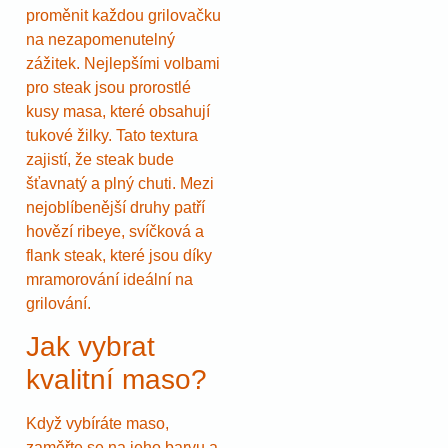
proměnit každou grilovačku
na nezapomenutelný
zážitek. Nejlepšími volbami
pro steak jsou prorostlé
kusy masa, které obsahují
tukové žilky. Tato textura
zajistí, že steak bude
šťavnatý a plný chuti. Mezi
nejoblíbenější druhy patří
hovězí ribeye, svíčková a
flank steak, které jsou díky
mramorování ideální na
grilování.
Jak vybrat
kvalitní maso?
Když vybíráte maso,
zaměřte se na jeho barvu a