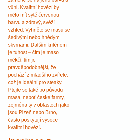
vůni. Kvalitní hovězí by
mělo mít sytě červenou
barvu a zdravý, svěží
vzhled. Vyhněte se masu se
šedivými nebo hnědými
skvrnami. Dalším kritériem
je tuhost – čím je maso
měkčí, tím je
pravděpodobnější, že
pochází z mladšího zvířete,
což je ideální pro steaky.
Ptejte se také po původu
masa, neboť české farmy,
zejména ty v oblastech jako
jsou Plzeň nebo Brno,
často poskytují vysoce
kvalitní hovězí.