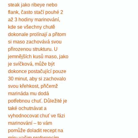
steak jako ribeye nebo
flank, často stačí pouhé 2
až 3 hodiny marinování,
kde se všechny chutě
dokonale prolínají a přitom
si maso zachovává svou
přirozenou strukturu. U
jemnějších kusů maso, jako
je svíčková, může být
dokonce postačující pouze
30 minut, aby si zachovalo
svou křehkost, přičemž
marináda mu dodá
potřebnou chuť. Důležité je
také ochutnávat a
vyhodnocovat chuť ve fázi
marinování – to vám
pomůže doladit recept na
míru vašim preferencím.