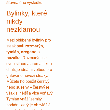
šťavnatého výsledku.
Bylinky, které
nikdy
nezklamou
Mezi oblíbené bylinky pro
steak patří
rozmarýn
,
tymián
,
oregano
a
bazalka
. Rozmarýn, se
svou silnou a aromatickou
chutí, je ideální volbou pro
grilované hovězí steaky.
Můžete ho použít čerstvý
nebo sušený – čerstvý je
však silnější a více voňavý.
Tymián vnáší zemitý
podtón, který je obzvláště