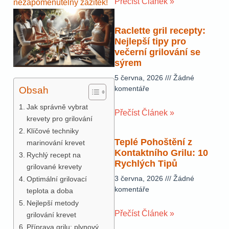
Přečíst Článek »
nezapomenutelný zážitek!
Raclette gril recepty:
Nejlepší tipy pro
večerní grilování se
sýrem
5 června, 2026
Žádné
komentáře
Obsah
Jak správně vybrat
Přečíst Článek »
krevety pro grilování
Klíčové techniky
Teplé Pohoštění z
marinování krevet
Kontaktního Grilu: 10
Rychlý recept na
Rychlých Tipů
grilované krevety
3 června, 2026
Žádné
Optimální grilovací
komentáře
teplota a doba
Nejlepší metody
Přečíst Článek »
grilování krevet
Příprava grilu: plynový,