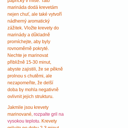
papričky v míse. Tato
marináda dodá krevetám
nejen chuť, ale také vytvoří
nádherný aromatický
zážitek. Vložte krevety do
marinády a důkladně
promíchejte, aby byly
rovnoměrně pokryté.
Nechte je marinovat
přibližně 15-30 minut,
abyste zajistili, že se pěkně
prolnou s chutěmi, ale
nezapomeňte, že delší
doba by mohla negativně
ovlivnit jejich strukturu.
Jakmile jsou krevety
marinované,
rozpalte gril na
vysokou teplotu
. Krevety
grilujte po dobu 2-3 minut