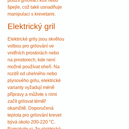
použít grilovací koš nebo
špejle, což také usnadňuje
manipulaci s krevetami.
Elektrický gril
Elektrické grily jsou skvělou
volbou pro grilování ve
vnitřních prostorách nebo
na prostorech, kde není
možné používat oheň. Na
rozdíl od uhelného nebo
plynového grilu, elektrické
varianty vyžadují méně
přípravy a můžete s nimi
začít grilovat téměř
okamžitě. Doporučená
teplota pro grilování krevet
bývá okolo 200-220 °C.
Pamatujte si, že elektrické