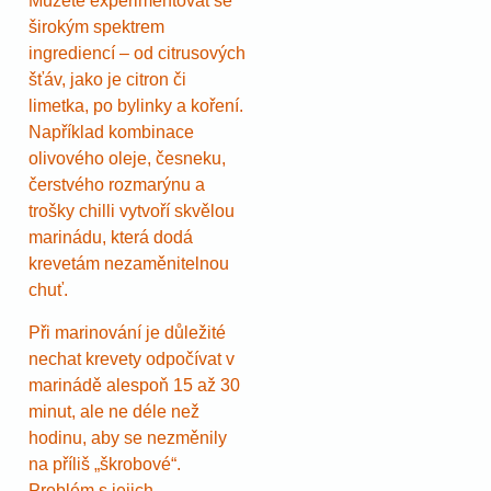
Můžete experimentovat se
širokým spektrem
ingrediencí – od citrusových
šťáv, jako je citron či
limetka, po bylinky a koření.
Například kombinace
olivového oleje, česneku,
čerstvého rozmarýnu a
trošky chilli vytvoří skvělou
marinádu, která dodá
krevetám nezaměnitelnou
chuť.
Při marinování je důležité
nechat krevety odpočívat v
marinádě alespoň 15 až 30
minut, ale ne déle než
hodinu, aby se nezměnily
na příliš „škrobové“.
Problém s jejich