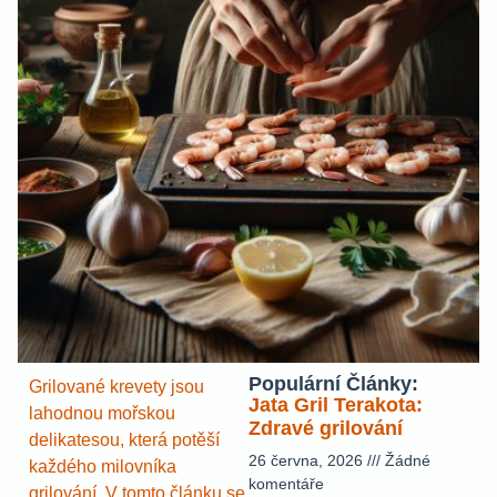
Populární Články:
Grilované krevety jsou
Jata Gril Terakota:
lahodnou mořskou
Zdravé grilování
delikatesou, která potěší
26 června, 2026
Žádné
každého milovníka
komentáře
grilování. V tomto článku se