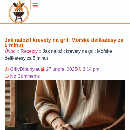
Jak naložit krevety na gril: Mořské delikatesy za
5 minut
Úvod
»
Recepty
»
Jak naložit krevety na gril: Mořské
delikatesy za 5 minut
GrilyDlouhy.eu
27 února, 2025
3:14 pm
No Comments