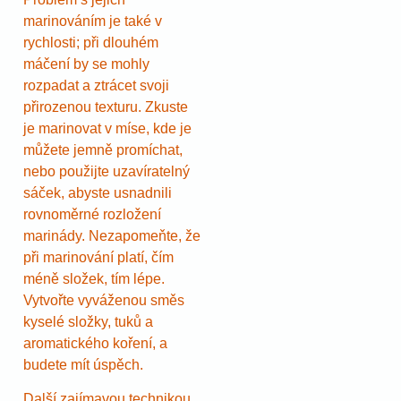
marinováním je také v
rychlosti; při dlouhém
máčení by se mohly
rozpadat a ztrácet svoji
přirozenou texturu. Zkuste
je marinovat v míse, kde je
můžete jemně promíchat,
nebo použijte uzavíratelný
sáček, abyste usnadnili
rovnoměrné rozložení
marinády. Nezapomeňte, že
při marinování platí, čím
méně složek, tím lépe.
Vytvořte vyváženou směs
kyselé složky, tuků a
aromatického koření, a
budete mít úspěch.
Další zajímavou technikou