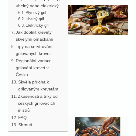
uhelný nebo elektrický
Plynový gril
Uhelný gril
Elektrický gril
Jak doplnit krevety
skvělými omáčkami
Tipy na servírování
grilovaných krevet
Regionální variace
grilování krevet v
Česku
Skvělá příloha k
grilovaným krevetám
Zkušenosti a triky od
českých grilovacích
mistrů
FAQ
Shrnutí