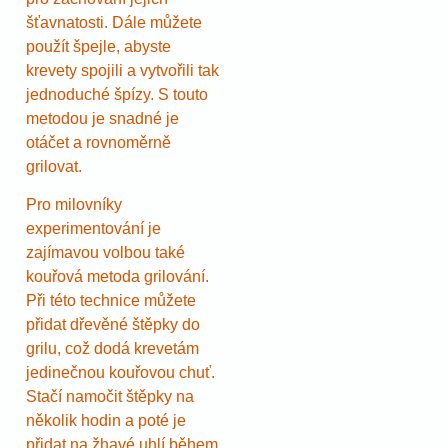
šťavnatosti. Dále můžete
použít špejle, abyste
krevety spojili a vytvořili tak
jednoduché špízy. S touto
metodou je snadné je
otáčet a rovnoměrně
grilovat.
Pro milovníky
experimentování je
zajímavou volbou také
kouřová metoda grilování.
Při této technice můžete
přidat dřevěné štěpky do
grilu, což dodá krevetám
jedinečnou kouřovou chuť.
Stačí namočit štěpky na
několik hodin a poté je
přidat na žhavé uhlí během