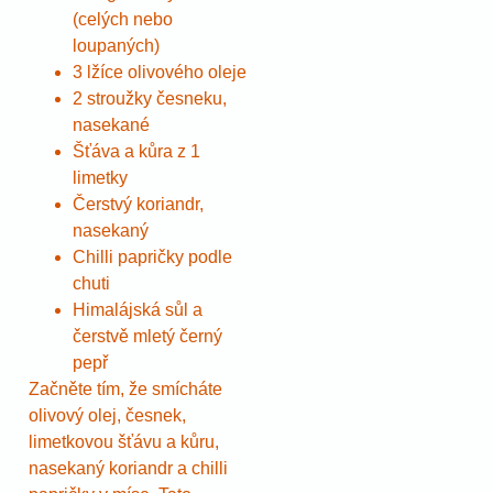
(celých nebo
loupaných)
3 lžíce olivového oleje
2 stroužky česneku,
nasekané
Šťáva a kůra z 1
limetky
Čerstvý koriandr,
nasekaný
Chilli papričky podle
chuti
Himalájská sůl a
čerstvě mletý černý
pepř
Začněte tím, že smícháte
olivový olej, česnek,
limetkovou šťávu a kůru,
nasekaný koriandr a chilli