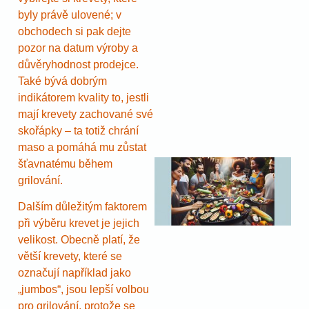
byly právě ulovené; v
obchodech si pak dejte
pozor na datum výroby a
důvěryhodnost prodejce.
Také bývá dobrým
indikátorem kvality to, jestli
mají krevety zachované své
skořápky – ta totiž chrání
maso a pomáhá mu zůstat
šťavnatému během
grilování.
Dalším důležitým faktorem
při výběru krevet je jejich
velikost. Obecně platí, že
větší krevety, které se
označují například jako
„jumbos“, jsou lepší volbou
pro grilování, protože se