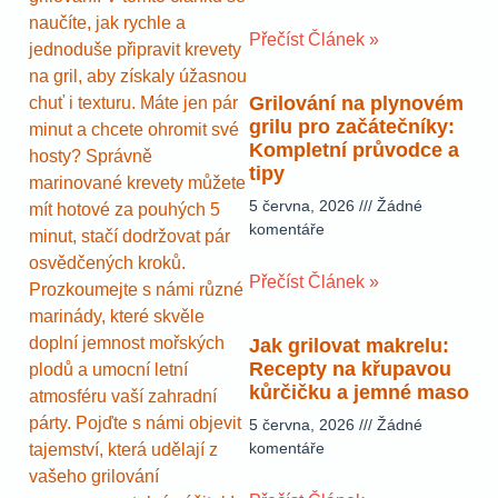
naučíte, jak rychle a
Přečíst Článek »
jednoduše připravit krevety
na gril, aby získaly úžasnou
Grilování na plynovém
chuť i texturu. Máte jen pár
grilu pro začátečníky:
minut a chcete ohromit své
Kompletní průvodce a
hosty? Správně
tipy
marinované krevety můžete
5 června, 2026
Žádné
mít hotové za pouhých 5
komentáře
minut, stačí dodržovat pár
osvědčených kroků.
Přečíst Článek »
Prozkoumejte s námi různé
marinády, které skvěle
doplní jemnost mořských
Jak grilovat makrelu:
Recepty na křupavou
plodů a umocní letní
kůrčičku a jemné maso
atmosféru vaší zahradní
párty. Pojďte s námi objevit
5 června, 2026
Žádné
komentáře
tajemství, která udělají z
vašeho grilování