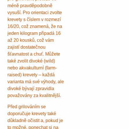
méně pravděpodobně
vysuší. Pro orientaci zvolte
krevety s číslem v rozmezí
16/20, což znamená, že na
jeden kilogram připadá 16
až 20 kousků, což vám
zajistí dostatečnou
šťavnatost a chuť. Můžete
také zvolit divoké (wild)
nebo akvakulturní (farm-
raised) krevety – každá
varianta má své výhody, ale
divoké bývají zpravidla
považovány za kvalitnější.
Před grilováním se
doporučuje krevety také
důkladně očistit a, pokud je
to možné, ponechat si na