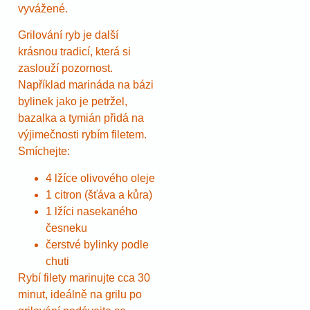
vyvážené.
Grilování ryb je další
krásnou tradicí, která si
zaslouží pozornost.
Například marináda na bázi
bylinek jako je petržel,
bazalka a tymián přidá na
výjimečnosti rybím filetem.
Smíchejte:
4 lžíce olivového oleje
1 citron (šťáva a kůra)
1 lžíci nasekaného
česneku
čerstvé bylinky podle
chuti
Rybí filety marinujte cca 30
minut, ideálně na grilu po