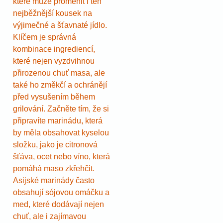
které může proměnit i ten
nejběžnější kousek na
výjimečné a šťavnaté jídlo.
Klíčem je správná
kombinace ingrediencí,
které nejen vyzdvihnou
přirozenou chuť masa, ale
také ho změkčí a ochránějí
před vysušením během
grilování. Začněte tím, že si
připravíte marinádu, která
by měla obsahovat kyselou
složku, jako je citronová
šťáva, ocet nebo víno, která
pomáhá maso zkřehčit.
Asijské marinády často
obsahují sójovou omáčku a
med, které dodávají nejen
chuť, ale i zajímavou