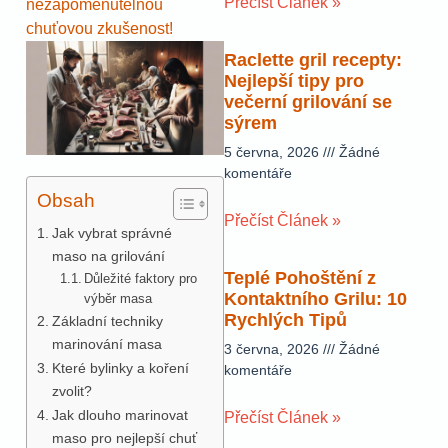
Přečíst Článek »
nezapomenutelnou
chuťovou zkušenost!
Raclette gril recepty:
Nejlepší tipy pro
večerní grilování se
sýrem
5 června, 2026
Žádné
komentáře
Obsah
Přečíst Článek »
Jak vybrat správné
maso na grilování
Teplé Pohoštění z
Důležité faktory pro
Kontaktního Grilu: 10
výběr masa
Rychlých Tipů
Základní techniky
marinování masa
3 června, 2026
Žádné
Které bylinky a koření
komentáře
zvolit?
Jak dlouho marinovat
Přečíst Článek »
maso pro nejlepší chuť