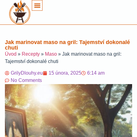
Jak marinovat maso na gril: Tajemství dokonalé
chuti
Úvod
»
Recepty
»
Maso
»
Jak marinovat maso na gril:
Tajemství dokonalé chuti
GrilyDlouhy.eu
15 února, 2025
6:14 am
No Comments