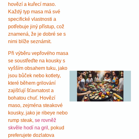
hovězí a kuřecí maso.
Každý typ masa má své
specifické vlastnosti a
potřebuje jiný přístup, což
znamená, že je dobré se s
nimi blíže seznámit.
Při výběru vepřového masa
se soustřeďte na kousky s
vyšším obsahem tuku, jako
jsou bůček nebo kotlety,
které během grilování
zajišťují šťavnatost a
bohatou chuť. Hovězí
maso, zejména steakové
kousky, jako je ribeye nebo
rump steak,
se rovněž
skvěle hodí na gril
, pokud
preferujete dozlatova