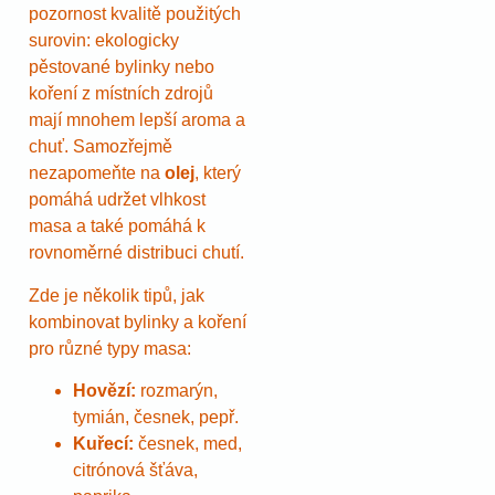
pozornost kvalitě použitých
surovin: ekologicky
pěstované bylinky nebo
koření z místních zdrojů
mají mnohem lepší aroma a
chuť. Samozřejmě
nezapomeňte na
olej
, který
pomáhá udržet vlhkost
masa a také pomáhá k
rovnoměrné distribuci chutí.
Zde je několik tipů, jak
kombinovat bylinky a koření
pro různé typy masa:
Hovězí:
rozmarýn,
tymián, česnek, pepř.
Kuřecí:
česnek, med,
citrónová šťáva,