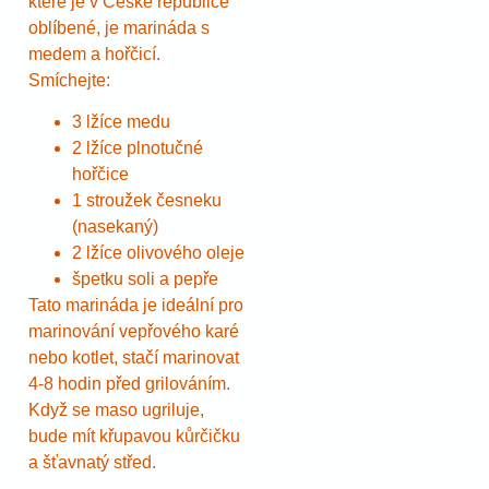
které je v České republice
oblíbené, je marináda s
medem a hořčicí.
Smíchejte:
3 lžíce medu
2 lžíce plnotučné
hořčice
1 stroužek česneku
(nasekaný)
2 lžíce olivového oleje
špetku soli a pepře
Tato marináda je ideální pro
marinování vepřového karé
nebo kotlet, stačí marinovat
4-8 hodin před grilováním.
Když se maso ugriluje,
bude mít křupavou kůrčičku
a šťavnatý střed.