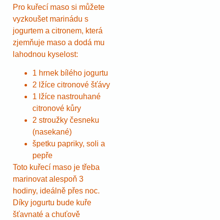
Pro kuřecí maso si můžete
vyzkoušet marinádu s
jogurtem a citronem, která
zjemňuje maso a dodá mu
lahodnou kyselost:
1 hrnek bílého jogurtu
2 lžíce citronové šťávy
1 lžíce nastrouhané
citronové kůry
2 stroužky česneku
(nasekané)
špetku papriky, soli a
pepře
Toto kuřecí maso je třeba
marinovat alespoň 3
hodiny, ideálně přes noc.
Díky jogurtu bude kuře
šťavnaté a chuťově