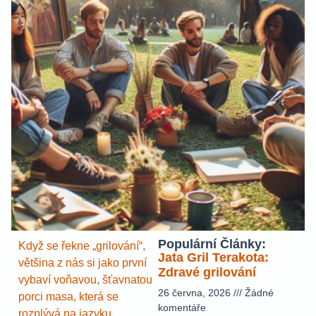
Populární Články:
Když se řekne „grilování“,
Jata Gril Terakota:
většina z nás si jako první
Zdravé grilování
vybaví voňavou, šťavnatou
26 června, 2026
Žádné
porci masa, která se
komentáře
rozplývá na jazyku.