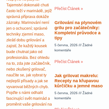
Tajemství dokonalé chuti
Přečíst Článek »
často leží v marinádě, jejíž
správná příprava dokáže
Grilování na plynovém
zázraky. Marinování není
grilu pro začátečníky:
jen o ochucení; správné
Kompletní průvodce a
techniky zjemní maso,
tipy
zkrátí dobu grilování a
5 června, 2026
Žádné
zajistí, že každý kousek
komentáře
bude chutnat jako od
profesionála. Bez ohledu
Přečíst Článek »
na to, zda jste začátečník,
nebo zkušený grilovač,
naučíte se, jak vybrat ty
Jak grilovat makrelu:
Recepty na křupavou
nejlepší přísady a jak se
kůrčičku a jemné maso
vyvarovat běžných chyb.
Pojďte s námi odhalit
5 června, 2026
Žádné
komentáře
fascinující svět marinád a
proměnit vaše grilování na