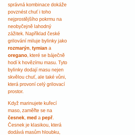
správná kombinace dokáže
povznést chuť i toho
nejprostějšího pokrmu na
neobyčejně lahodný
zážitek. Například české
grilování miluje bylinky jako
rozmarýn
,
tymian
a
oregano
, které se báječně
hodí k hovězímu masu. Tyto
bylinky dodají masu nejen
skvělou chuť, ale také vůni,
která provoní celý grilovací
prostor.
Když marinujete kuřecí
maso, zaměřte se na
česnek
,
med
a
pepř
.
Česnek je klasikou, která
dodává masům hloubku,