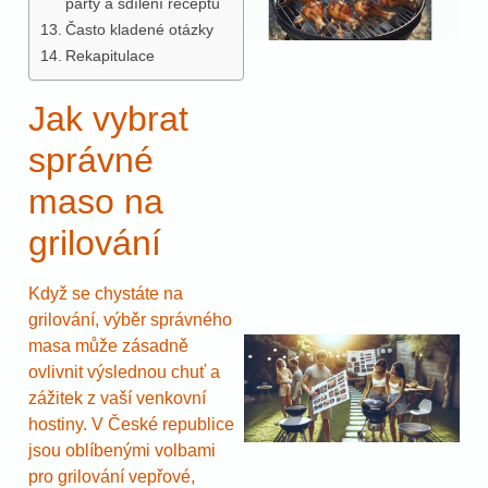
párty a sdílení receptů
Často kladené otázky
Rekapitulace
Jak vybrat
správné
maso na
grilování
Když se chystáte na
grilování, výběr správného
masa může zásadně
ovlivnit výslednou chuť a
zážitek z vaší venkovní
hostiny. V České republice
jsou oblíbenými volbami
pro grilování vepřové,