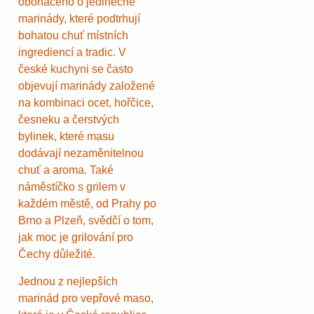
obohaceno o jedinečné
marinády, které podtrhují
bohatou chuť místních
ingrediencí a tradic. V
české kuchyni se často
objevují marinády založené
na kombinaci ocet, hořčice,
česneku a čerstvých
bylinek, které masu
dodávají nezaměnitelnou
chuť a aroma. Také
náměstíčko s grilem v
každém městě, od Prahy po
Brno a Plzeň, svědčí o tom,
jak moc je grilování pro
Čechy důležité.
Jednou z nejlepších
marinád pro vepřové maso,