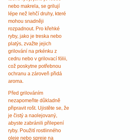
nebo makrela, se grilují
lépe než lehčí druhy, které
mohou snadněji
rozpadnout. Pro křehké
ryby, jako je treska nebo
platýs, zvažte jejich
grilování na prkénku z
cedru nebo v grilovací fólii,
což poskytne potřebnou
ochranu a zároveň přidá
aroma.
Před grilováním
nezapomeňte důkladně
připravit rošt. Ujistěte se, že
je čistý a naolejovaný,
abyste zabránili přilepení
ryby. Použití rostlinného
oleje nebo spreje na