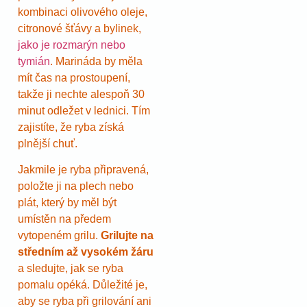
kombinaci olivového oleje,
citronové šťávy a bylinek,
jako je rozmarýn nebo
tymián
. Marináda by měla
mít čas na prostoupení,
takže ji nechte alespoň 30
minut odležet v lednici. Tím
zajistíte, že ryba získá
plnější chuť.
Jakmile je ryba připravená,
položte ji na plech nebo
plát, který by měl být
umístěn na předem
vytopeném grilu.
Grilujte na
středním až vysokém žáru
a sledujte, jak se ryba
pomalu opéká. Důležité je,
aby se ryba při grilování ani