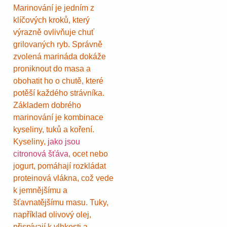
Marinování je jedním z
klíčových kroků, který
výrazně ovlivňuje chuť
grilovaných ryb. Správně
zvolená marináda dokáže
proniknout do masa a
obohatit ho o chutě, které
potěší každého strávníka.
Základem dobrého
marinování je kombinace
kyseliny, tuků a koření.
Kyseliny,
jako jsou
citronová šťáva
, ocet nebo
jogurt, pomáhají rozkládat
proteinová vlákna, což vede
k jemnějšímu a
šťavnatějšímu masu. Tuky,
například olivový olej,
přispívají k vlhkosti a