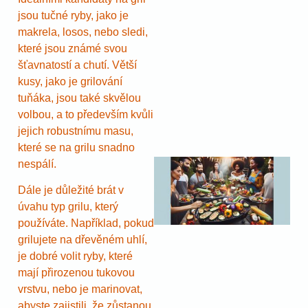
jsou tučné ryby, jako je
makrela, losos, nebo sledi,
které jsou známé svou
šťavnatostí a chutí. Větší
kusy, jako je grilování
tuňáka, jsou také skvělou
volbou, a to především kvůli
jejich robustnímu masu,
které se na grilu snadno
nespálí.
Dále je důležité brát v
úvahu typ grilu, který
používáte. Například, pokud
grilujete na dřevěném uhlí,
je dobré volit ryby, které
mají přirozenou tukovou
vrstvu, nebo je marinovat,
abyste zajistili, že zůstanou