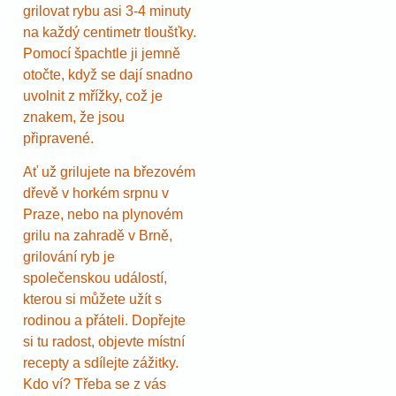
grilovat rybu asi 3-4 minuty
na každý centimetr tloušťky.
Pomocí špachtle ji jemně
otočte, když se dají snadno
uvolnit z mřížky, což je
znakem, že jsou
připravené.
Ať už grilujete na březovém
dřevě v horkém srpnu v
Praze, nebo na plynovém
grilu na zahradě v Brně,
grilování ryb je
společenskou událostí,
kterou si můžete užít s
rodinou a přáteli. Dopřejte
si tu radost, objevte místní
recepty a sdílejte zážitky.
Kdo ví? Třeba se z vás