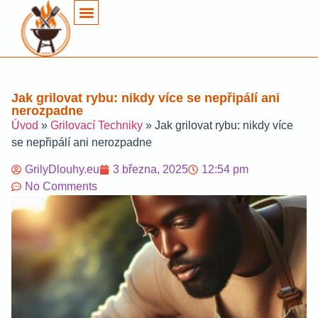
Jak grilovat rybu: nikdy více se nepřipálí ani
nerozpadne
Úvod
»
Grilovací Techniky
»
Jak grilovat rybu: nikdy více
se nepřipálí ani nerozpadne
GrilyDlouhy.eu
3 března, 2025
12:54 pm
No Comments