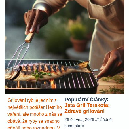
Populární Články:
Grilování ryb je jedním z
Jata Gril Terakota:
největších potěšení letního
Zdravé grilování
vaření, ale mnoho z nás se
26 června, 2026
Žádné
obává, že ryby se snadno
komentáře
připálí nebo rozpadnou. V