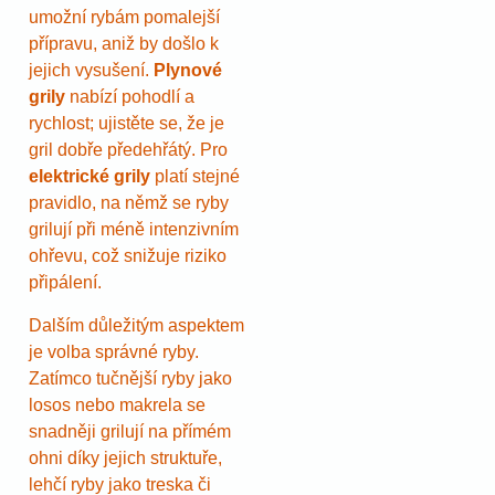
umožní rybám pomalejší
přípravu, aniž by došlo k
jejich vysušení.
Plynové
grily
nabízí pohodlí a
rychlost; ujistěte se, že je
gril dobře předehřátý. Pro
elektrické grily
platí stejné
pravidlo, na němž se ryby
grilují při méně intenzivním
ohřevu, což snižuje riziko
připálení.
Dalším důležitým aspektem
je volba správné ryby.
Zatímco tučnější ryby jako
losos nebo makrela se
snadněji grilují na přímém
ohni díky jejich struktuře,
lehčí ryby jako treska či