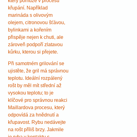
který pomůže v procesu
křupání. Například
marináda s olivovým
olejem, citronovou šťávou,
bylinkami a kořením
přispěje nejen k chuti, ale
zároveň podpoří zlatavou
kůrku, kterou si přejete.
Při samotném grilování se
ujistěte, že gril má správnou
teplotu. Ideální rozpálený
rošt by měl mít střední až
vysokou teplotu; to je
klíčové pro správnou reakci
Maillardova procesu, který
odpovídá za hnědnutí a
křupavost. Rybu nedávejte
na rošt příliš brzy. Jakmile
je ryba v kontaktu s