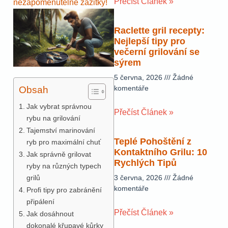
Přečíst Článek »
nezapomenutelné zážitky!
Raclette gril recepty:
Nejlepší tipy pro
večerní grilování se
sýrem
5 června, 2026
Žádné
komentáře
Obsah
Jak vybrat správnou
Přečíst Článek »
rybu na grilování
Tajemství marinování
Teplé Pohoštění z
ryb pro maximální chuť
Kontaktního Grilu: 10
Jak správně grilovat
Rychlých Tipů
ryby na různých typech
grilů
3 června, 2026
Žádné
komentáře
Profi tipy pro zabránění
připálení
Přečíst Článek »
Jak dosáhnout
dokonalé křupavé kůrky