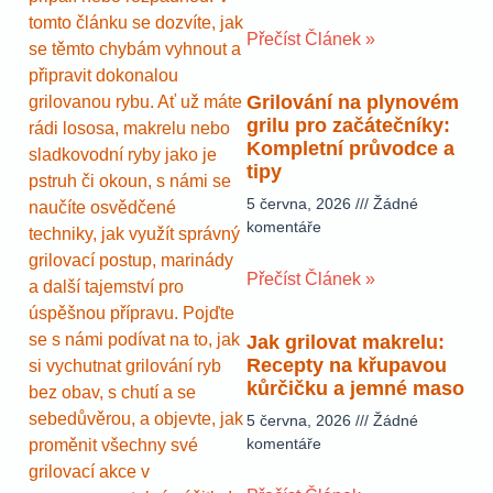
tomto článku se dozvíte, jak
Přečíst Článek »
se těmto chybám vyhnout a
připravit dokonalou
Grilování na plynovém
grilovanou rybu. Ať už máte
grilu pro začátečníky:
rádi lososa, makrelu nebo
Kompletní průvodce a
sladkovodní ryby jako je
tipy
pstruh či okoun, s námi se
5 června, 2026
Žádné
naučíte osvědčené
komentáře
techniky, jak využít správný
grilovací postup, marinády
Přečíst Článek »
a další tajemství pro
úspěšnou přípravu. Pojďte
se s námi podívat na to, jak
Jak grilovat makrelu:
Recepty na křupavou
si vychutnat grilování ryb
kůrčičku a jemné maso
bez obav, s chutí a se
sebedůvěrou, a objevte, jak
5 června, 2026
Žádné
komentáře
proměnit všechny své
grilovací akce v