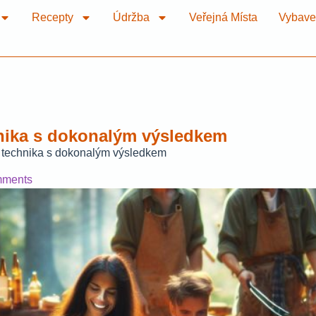
Recepty
Údržba
Veřejná Místa
Vybave
chnika s dokonalým výsledkem
vní technika s dokonalým výsledkem
ments