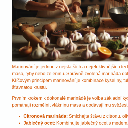
Marinování je jednou z nejstarších a nejefektivnějších tec
maso, ryby nebo zeleninu. Správně zvolená marináda doká
Klíčovým principem marinování je kombinace kyseliny, tuk
šťavnatou krustu.
Prvním krokem k dokonalé marinádě je volba základní kysel
pomáhají rozmělnit vlákninu masa a dodávají mu svěžest.
Citronová marináda:
Smíchejte šťávu z citronu, oli
Jablečný ocet:
Kombinujte jablečný ocet s medem,