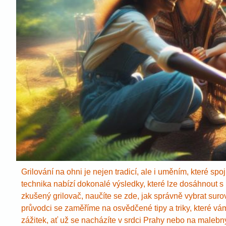
Grilování na ohni je nejen tradicí, ale i uměním, které spo
technika nabízí dokonalé výsledky, které lze dosáhnout s
zkušený grilovač, naučíte se zde, jak správně vybrat suro
průvodci se zaměříme na osvědčené tipy a triky, které vá
zážitek, ať už se nacházíte v srdci Prahy nebo na malebný