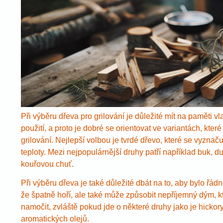
Při výběru dřeva pro grilování je důležité mít na paměti 
použití, a proto je dobré se orientovat ve variantách, kt
grilování. Nejlepší volbou je tvrdé dřevo, které se vyzn
teploty. Mezi nejpopulárnější druhy patří například buk, d
kouřovou chuť.
Při výběru dřeva je také důležité dbát na to, aby bylo řá
že špatně hoří, ale také může způsobit nepříjemný dým, k
namočit, zvláště pokud jde o některé druhy jako je hickor
aromatických olejů.