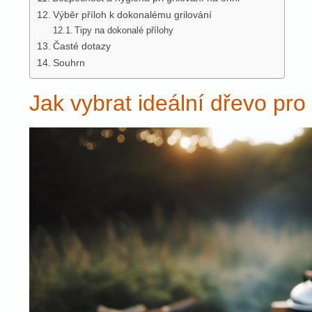
Výběr příloh k dokonalému grilování
Tipy na dokonalé přílohy
Časté dotazy
Souhrn
Jak vybrat ideální dřevo pro