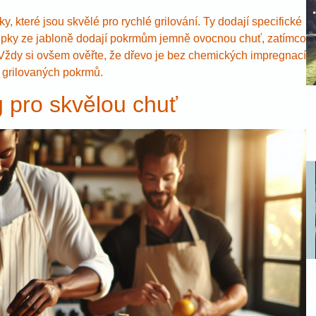
, které jsou skvělé pro rychlé grilování. Ty dodají specifické
ěpky ze jabloně dodají pokrmům jemně ovocnou chuť, zatímco
 Vždy si ovšem ověřte, že dřevo je bez chemických impregnací
ť grilovaných pokrmů.
g pro skvělou chuť