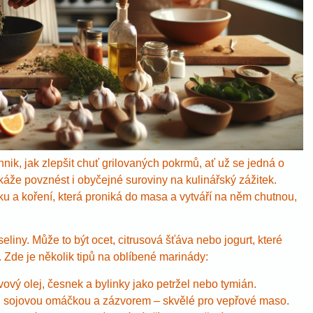
hnik, jak zlepšit chuť grilovaných pokrmů, ať už se jedná o
že povznést i obyčejné suroviny na kulinářský zážitek.
u a koření, která proniká do masa a vytváří na něm chutnou,
iny. Může to být ocet, citrusová šťáva nebo jogurt, které
 Zde je několik tipů na oblíbené marinády:
vový olej, česnek a bylinky jako petržel nebo tymián.
 sojovou omáčkou a zázvorem – skvělé pro vepřové maso.