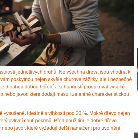
vlastnosti jednotlivých druhů. Ne všechna dřeva jsou vhodná k
eré vám poskytnou nejen skvělé chuťové zážitky, ale i bezpečné
ačuje dlouhou dobou hoření a schopností produkovat vysoké
ub nebo javor, které dodají masu i zelenině charakteristickou
dně vysušené, ideálně s vlhkostí pod 20 %. Mokré dřevo nejen
terý ovlivní chuť pokrmů. Před použitím je dobré dřevo
y nebo javor, které vyžadují delší namáčení pro uvolnění