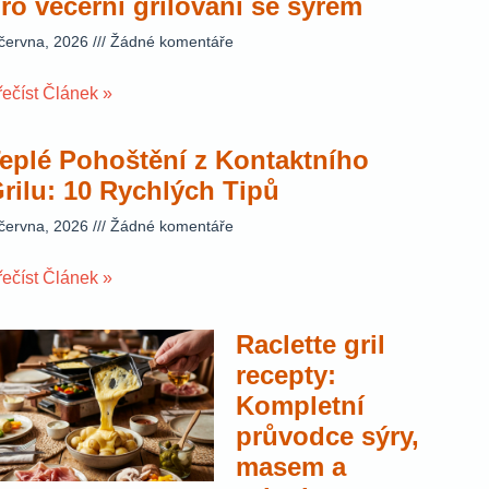
ro večerní grilování se sýrem
 června, 2026
Žádné komentáře
řečíst Článek »
eplé Pohoštění z Kontaktního
rilu: 10 Rychlých Tipů
 června, 2026
Žádné komentáře
řečíst Článek »
Raclette gril
recepty:
Kompletní
průvodce sýry,
masem a