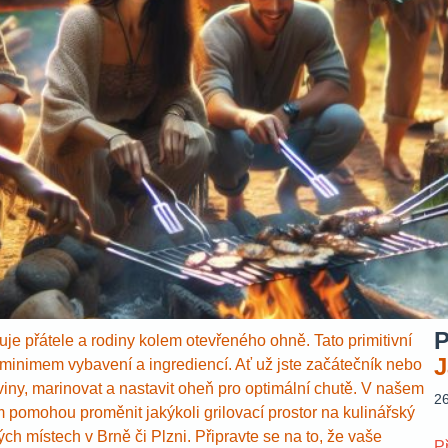
P
juje přátele a rodiny kolem otevřeného ohně. Tato primitivní
J
 minimem vybavení a ingrediencí. Ať už jste začátečník nebo
viny, marinovat a nastavit oheň pro optimální chutě. V našem
2
m pomohou proměnit jakýkoli grilovací prostor na kulinářský
ch místech v Brně či Plzni. Připravte se na to, že vaše
P