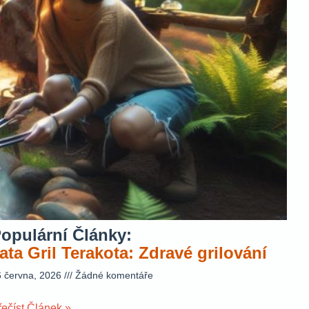
opulární Články:
ata Gril Terakota: Zdravé grilování
6 června, 2026
Žádné komentáře
řečíst Článek »