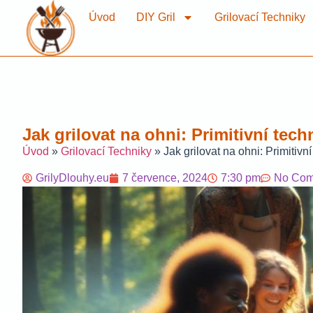
Úvod
DIY Gril
Grilovací Techniky
Jak grilovat na ohni: Primitivní te
Úvod
»
Grilovací Techniky
»
Jak grilovat na ohni: Primiti
GrilyDlouhy.eu
7 července, 2024
7:30 pm
No Com