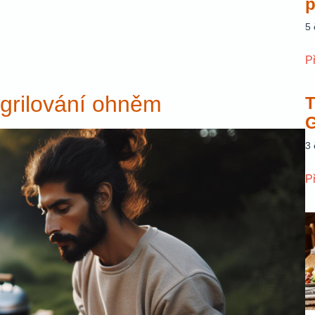
p
5
P
 grilování ohněm
T
G
3
P