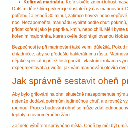
Kefírová marináda:
Kefír skvěle zmírní tuhost masa
Dalším důležitým prvkem je dostatečný čas marinování. D
potřebují alespoň 30 minut, zatímco hovězí nebo vepřové
noc. Nezapomeňte, marinádu vybírat podle chuti pokrmů, k
přidat koření jako je paprika, kmín, nebo chili. Měli byste
kořením majoránka, která skvěle doplní grilovanou klobá
Bezpečnost je při marinování také velmi důležitá. Pokud 
chladničce, aby se předešlo bakterálnímu růstu. Marinova
nějaké speciální příležitosti použít i vlastními rukama vy
experimentovat a uvidíte, jak vám marinování otevírá dveře
Jak správně sestavit oheň pr
Aby bylo grilování na ohni skutečně nezapomenutelným z
nejenže dodává pokrmům jedinečnou chuť, ale rovněž vytvář
rodinou. Proces budování ohně se může zdát jednoduchý, a
teploty a rovnoměrného žáru.
Začněte výběrem správného místa. Oheň by měl být umís