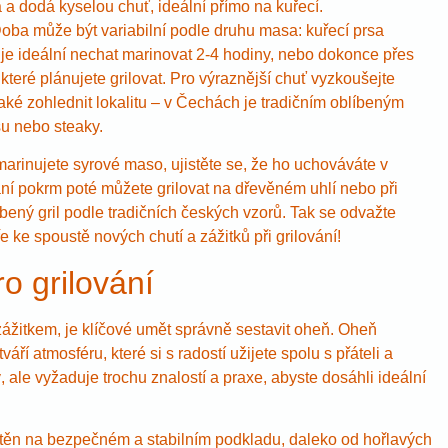
 a dodá kyselou chuť, ideální přímo na kuřecí.
oba může být variabilní podle druhu masa: kuřecí prsa
 je ideální nechat marinovat 2-4 hodiny, nebo dokonce přes
teré plánujete grilovat. Pro výraznější chuť vyzkoušejte
 také zohlednit lokalitu – v Čechách je tradičním oblíbeným
su nebo steaky.
marinujete syrové maso, ujistěte se, že ho uchováváte v
ní pokrm poté můžete grilovat na dřevěném uhlí nebo při
robený gril podle tradičních českých vzorů. Tak se odvažte
 ke spoustě nových chutí a zážitků při grilování!
o grilování
ážitkem, je klíčové umět správně sestavit oheň. Oheň
í atmosféru, které si s radostí užijete spolu s přáteli a
le vyžaduje trochu znalostí a praxe, abyste dosáhli ideální
těn na bezpečném a stabilním podkladu, daleko od hořlavých