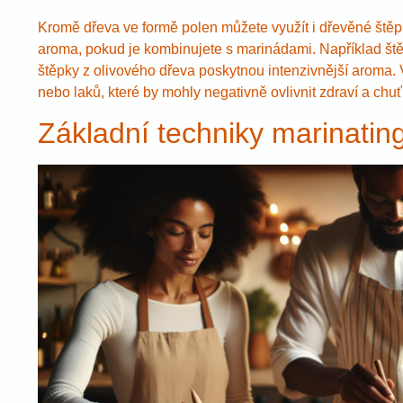
Kromě dřeva ve formě polen můžete využít i dřevěné štěpky
aroma, pokud je kombinujete s marinádami. Například št
štěpky z olivového dřeva poskytnou intenzivnější aroma.
nebo laků, které by mohly negativně ovlivnit zdraví a chu
Základní techniky marinatin