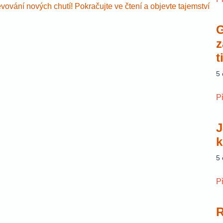
evování nových chutí! Pokračujte ve čtení a objevte tajemství
G
z
t
5
P
J
k
5
P
R