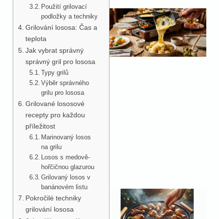
Použití grilovací
podložky a techniky
Grilování lososa: Čas a
teplota
Jak vybrat správný
správný gril pro lososa
Typy grilů
Výběr správného
grilu pro lososa
Grilované lososové
recepty pro každou
příležitost
Marinovaný losos
na grilu
Losos s medově-
hořčičnou glazurou
Grilovaný losos v
banánovém listu
Pokročilé techniky
grilování lososa