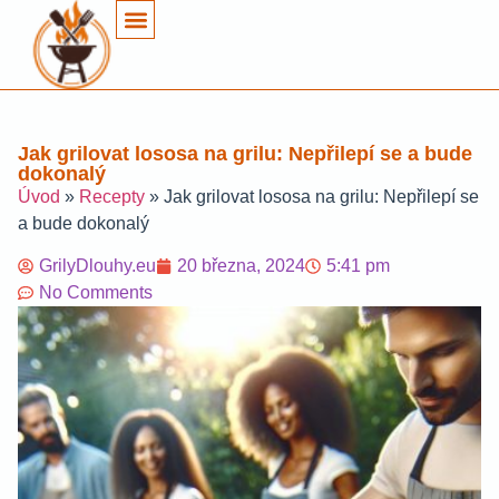
Jak grilovat lososa na grilu: Nepřilepí se a bude
dokonalý
Úvod
»
Recepty
»
Jak grilovat lososa na grilu: Nepřilepí se
a bude dokonalý
GrilyDlouhy.eu
20 března, 2024
5:41 pm
No Comments