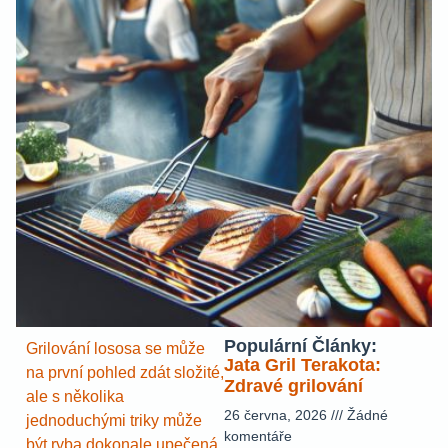
Populární Články:
Grilování lososa se může
Jata Gril Terakota:
na první pohled zdát složité,
Zdravé grilování
ale s několika
26 června, 2026
Žádné
jednoduchými triky může
komentáře
být ryba dokonale upečená