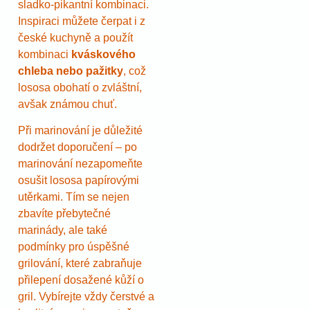
sladko-pikantní kombinaci.
Inspiraci můžete čerpat i z
české kuchyně a použít
kombinaci
kváskového
chleba nebo pažitky
, což
lososa obohatí o zvláštní,
avšak známou chuť.
Při marinování je důležité
dodržet doporučení – po
marinování nezapomeňte
osušit lososa papírovými
utěrkami. Tím se nejen
zbavíte přebytečné
marinády, ale také
podmínky pro úspěšné
grilování, které zabraňuje
přilepení dosažené kůží o
gril. Vybírejte vždy čerstvé a