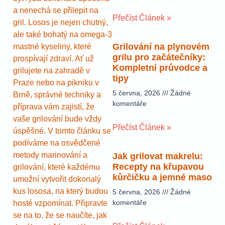
a nenechá se přilepit na
Přečíst Článek »
gril. Losos je nejen chutný,
ale také bohatý na omega-3
Grilování na plynovém
mastné kyseliny, které
grilu pro začátečníky:
prospívají zdraví. Ať už
Kompletní průvodce a
grilujete na zahradě v
tipy
Praze nebo na pikniku v
5 června, 2026
Žádné
Brně, správné techniky a
komentáře
příprava vám zajistí, že
vaše grilování bude vždy
Přečíst Článek »
úspěšné. V tomto článku se
podíváme na osvědčené
metody marinování a
Jak grilovat makrelu:
Recepty na křupavou
grilování, které každému
kůrčičku a jemné maso
umožní vytvořit dokonalý
kus lososa, na který budou
5 června, 2026
Žádné
komentáře
hosté vzpomínat. Připravte
se na to, že se naučíte, jak