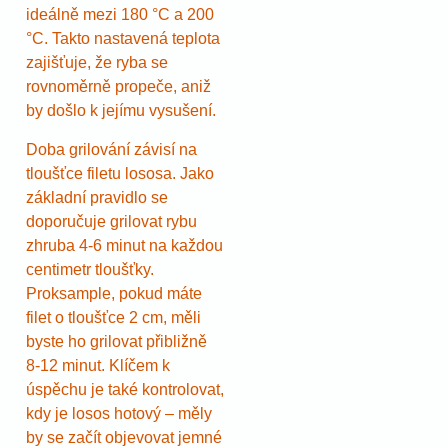
ideálně mezi 180 °C a 200
°C. Takto nastavená teplota
zajišťuje, že ryba se
rovnoměrně propeče, aniž
by došlo k jejímu vysušení.
Doba grilování závisí na
tloušťce filetu lososa. Jako
základní pravidlo se
doporučuje grilovat rybu
zhruba 4-6 minut na každou
centimetr tloušťky.
Proksample, pokud máte
filet o tloušťce 2 cm, měli
byste ho grilovat přibližně
8-12 minut. Klíčem k
úspěchu je také kontrolovat,
kdy je losos hotový – měly
by se začít objevovat jemné