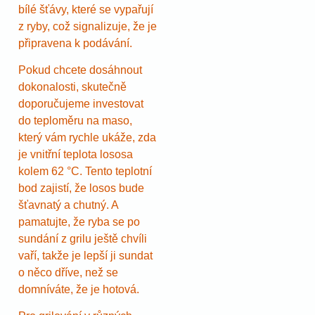
bílé šťávy, které se vypařují
z ryby, což signalizuje, že je
připravena k podávání.
Pokud chcete dosáhnout
dokonalosti, skutečně
doporučujeme investovat
do teploměru na maso,
který vám rychle ukáže, zda
je vnitřní teplota lososa
kolem 62 °C. Tento teplotní
bod zajistí, že losos bude
šťavnatý a chutný. A
pamatujte, že ryba se po
sundání z grilu ještě chvíli
vaří, takže je lepší ji sundat
o něco dříve, než se
domníváte, že je hotová.