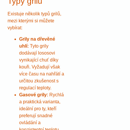
Typy grilů
Existuje několik typů grilů,
mezi kterými si můžete
vybírat:
Grily na dřevěné
uhlí:
Tyto grily
dodávají lososovi
vynikající chuť díky
kouři. Vyžadují však
více času na nahřátí a
určitou zkušenost s
regulací teploty.
Gasové grily:
Rychlá
a praktická varianta,
ideální pro ty, kteří
preferují snadné
ovládání a
konzistentní teplotu.