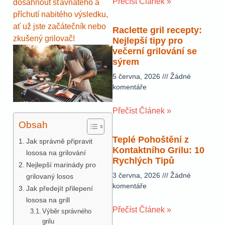
Přečíst Článek »
dosáhnout šťavnatého a
příchutí nabitého výsledku,
ať už jste začátečník nebo
Raclette gril recepty:
zkušený grilovač!
Nejlepší tipy pro
večerní grilování se
sýrem
5 června, 2026
Žádné
komentáře
Přečíst Článek »
Obsah
Teplé Pohoštění z
Jak správně připravit
Kontaktního Grilu: 10
lososa na grilování
Rychlých Tipů
Nejlepší marinády pro
3 června, 2026
Žádné
grilovaný losos
komentáře
Jak předejít přilepení
lososa na grill
Přečíst Článek »
Výběr správného
grilu