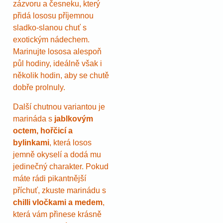
zázvoru a česneku, který
přidá lososu příjemnou
sladko-slanou chuť s
exotickým nádechem.
Marinujte lososa alespoň
půl hodiny, ideálně však i
několik hodin, aby se chutě
dobře prolnuly.
Další chutnou variantou je
marináda s
jablkovým
octem, hořčicí a
bylinkami
, která losos
jemně okyselí a dodá mu
jedinečný charakter. Pokud
máte rádi pikantnější
příchuť, zkuste marinádu s
chilli vločkami a medem
,
která vám přinese krásně