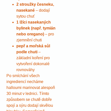
2 stroužky česneku,
nasekané
– dodají
sytou chuť
1 lžíci nasekaných
bylinek (např. tymián
nebo oregano)
– pro
zjemnění chuti
pepř a mořská sůl
podle chuti
–
základní koření pro
vytvoření dokonalé
rovnováhy
Po smíchání všech
ingrediencí necháme
halloumi marinovat alespoň
30 minut v lednici. Tímto
způsobem se chutě dobře
spojí a sýru dodají skvělou