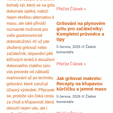
bohatý sýr, který se na grilu
Přečíst Článek »
dokonale opéká, nabízí
nejen skvělou alternativu k
Grilování na plynovém
masu, ale také přináší
grilu pro začátečníky:
rozmanité možnosti pro
Kompletní průvodce a
vaše gastronomické
tipy
dobrodružství. Ať už jste
5 června, 2026
Žádné
zkušený grilovač nebo
komentáře
začátečník, objasnění pěti
klíčových kroků k dosažení
Přečíst Článek »
dokonalého zlatého sýru
vás provede od základů
marinování až po techniky
Jak grilovat makrelu:
Recepty na křupavou
grilování, které zaručují
kůrčičku a jemné maso
úžasný výsledek. Připravte
se, protože vás čeká cesta
5 června, 2026
Žádné
komentáře
za chutí a křupavostí, která
okouzlí nejen vás, ale i