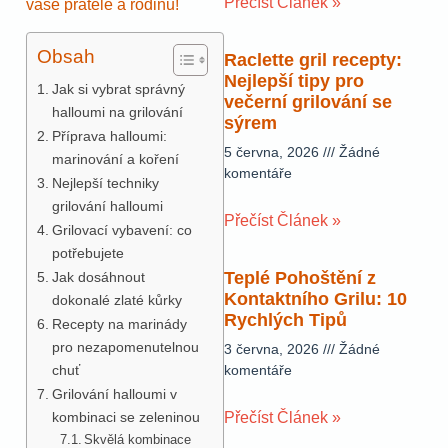
Přečíst Článek »
vaše přátele a rodinu!
Obsah
Raclette gril recepty:
Nejlepší tipy pro
Jak si vybrat správný
večerní grilování se
halloumi na grilování
sýrem
Příprava halloumi:
5 června, 2026
Žádné
marinování a koření
komentáře
Nejlepší techniky
grilování halloumi
Přečíst Článek »
Grilovací vybavení: co
potřebujete
Teplé Pohoštění z
Jak dosáhnout
Kontaktního Grilu: 10
dokonalé zlaté kůrky
Rychlých Tipů
Recepty na marinády
pro nezapomenutelnou
3 června, 2026
Žádné
chuť
komentáře
Grilování halloumi v
kombinaci se zeleninou
Přečíst Článek »
Skvělá kombinace