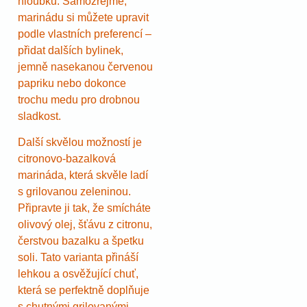
hloubku. Samozřejmě,
marinádu si můžete upravit
podle vlastních preferencí –
přidat dalších bylinek,
jemně nasekanou červenou
papriku nebo dokonce
trochu medu pro drobnou
sladkost.
Další skvělou možností je
citronovo-bazalková
marináda, která skvěle ladí
s grilovanou zeleninou.
Připravte ji tak, že smícháte
olivový olej, šťávu z citronu,
čerstvou bazalku a špetku
soli. Tato varianta přináší
lehkou a osvěžující chuť,
která se perfektně doplňuje
s chutnými grilovanými