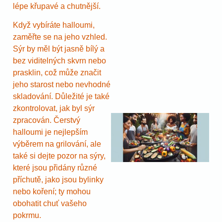
lépe křupavé a chutnější.
Když vybíráte halloumi,
zaměřte se na jeho vzhled.
Sýr by měl být jasně bílý a
bez viditelných skvrn nebo
prasklin, což může značit
jeho starost nebo nevhodné
skladování. Důležité je také
zkontrolovat, jak byl sýr
zpracován. Čerstvý
halloumi je nejlepším
výběrem na grilování, ale
také si dejte pozor na sýry,
které jsou přidány různé
příchutě, jako jsou bylinky
nebo koření; ty mohou
obohatit chuť vašeho
pokrmu.