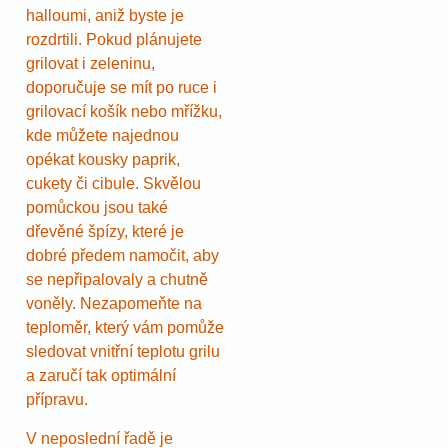
halloumi, aniž byste je
rozdrtili. Pokud plánujete
grilovat i zeleninu,
doporučuje se mít po ruce i
grilovací košík nebo mřížku,
kde můžete najednou
opékat kousky paprik,
cukety či cibule. Skvělou
pomůckou jsou také
dřevěné špízy, které je
dobré předem namočit, aby
se nepřipalovaly a chutně
voněly. Nezapomeňte na
teploměr, který vám pomůže
sledovat vnitřní teplotu grilu
a zaručí tak optimální
přípravu.
V neposlední řadě je