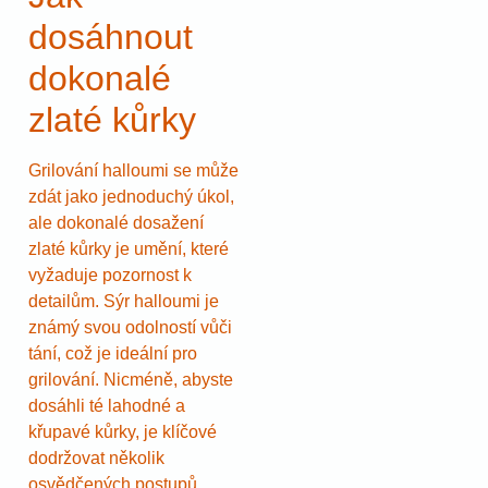
dosáhnout
dokonalé
zlaté kůrky
Grilování halloumi se může
zdát jako jednoduchý úkol,
ale dokonalé dosažení
zlaté kůrky je umění, které
vyžaduje pozornost k
detailům. Sýr halloumi je
známý svou odolností vůči
tání, což je ideální pro
grilování. Nicméně, abyste
dosáhli té lahodné a
křupavé kůrky, je klíčové
dodržovat několik
osvědčených postupů.