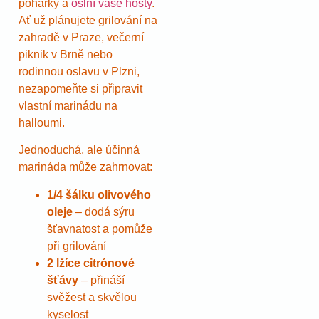
pohárky a
oslní vaše hosty
.
Ať už plánujete grilování na
zahradě v Praze, večerní
piknik v Brně nebo
rodinnou oslavu v Plzni,
nezapomeňte si připravit
vlastní marinádu na
halloumi.
Jednoduchá, ale účinná
marináda může zahrnovat:
1/4 šálku olivového
oleje
– dodá sýru
šťavnatost a pomůže
při grilování
2 lžíce citrónové
šťávy
– přináší
svěžest a skvělou
kyselost