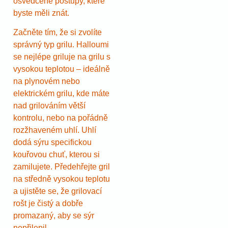
osvědčené postupy, které
byste měli znát.
Začněte tím, že si zvolíte
správný typ grilu. Halloumi
se nejlépe griluje na grilu s
vysokou teplotou – ideálně
na plynovém nebo
elektrickém grilu, kde máte
nad grilováním větší
kontrolu, nebo na pořádně
rozžhaveném uhlí. Uhlí
dodá sýru specifickou
kouřovou chuť, kterou si
zamilujete. Předehřejte gril
na středně vysokou teplotu
a ujistěte se, že grilovací
rošt je čistý a dobře
promazaný, aby se sýr
nepřilepil.