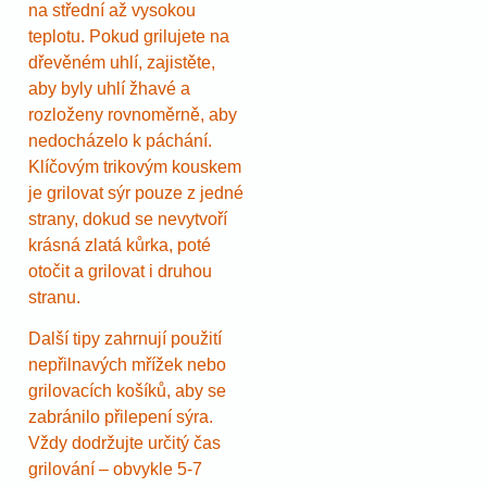
na střední až vysokou
teplotu. Pokud grilujete na
dřevěném uhlí, zajistěte,
aby byly uhlí žhavé a
rozloženy rovnoměrně, aby
nedocházelo k páchání.
Klíčovým trikovým kouskem
je grilovat sýr pouze z jedné
strany, dokud se nevytvoří
krásná zlatá kůrka, poté
otočit a grilovat i druhou
stranu.
Další tipy zahrnují použití
nepřilnavých mřížek nebo
grilovacích košíků, aby se
zabránilo přilepení sýra.
Vždy dodržujte určitý čas
grilování – obvykle 5-7