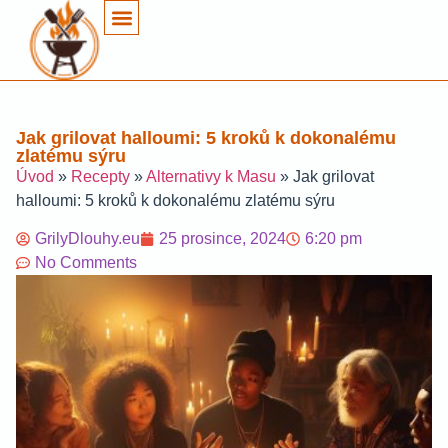
Jak grilovat halloumi: 5 kroků k dokonalému
zlatému sýru
Úvod
»
Recepty
»
Alternativy k Masu
»
Jak grilovat
halloumi: 5 kroků k dokonalému zlatému sýru
GrilyDlouhy.eu
25 prosince, 2024
6:20 pm
No Comments