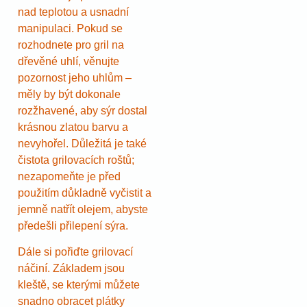
nad teplotou a usnadní
manipulaci. Pokud se
rozhodnete pro gril na
dřevěné uhlí, věnujte
pozornost jeho uhlům –
měly by být dokonale
rozžhavené, aby sýr dostal
krásnou zlatou barvu a
nevyhořel. Důležitá je také
čistota grilovacích roštů;
nezapomeňte je před
použitím důkladně vyčistit a
jemně natřít olejem, abyste
předešli přilepení sýra.
Dále si pořiďte grilovací
náčiní. Základem jsou
kleště, se kterými můžete
snadno obracet plátky