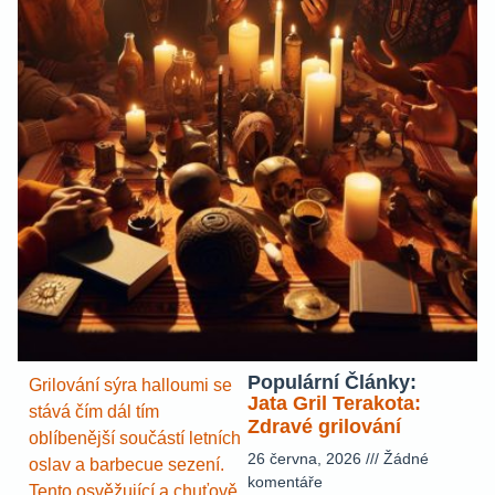
Populární Články:
Grilování sýra halloumi se
Jata Gril Terakota:
stává čím dál tím
Zdravé grilování
oblíbenější součástí letních
26 června, 2026
Žádné
oslav a barbecue sezení.
komentáře
Tento osvěžující a chuťově