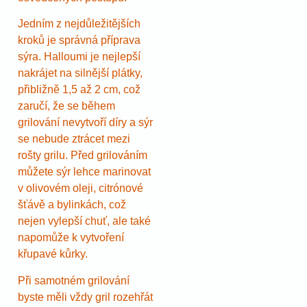
Jedním z nejdůležitějších
kroků je správná příprava
sýra. Halloumi je nejlepší
nakrájet na silnější plátky,
přibližně 1,5 až 2 cm, což
zaručí, že se během
grilování nevytvoří díry a sýr
se nebude ztrácet mezi
rošty grilu. Před grilováním
můžete sýr lehce marinovat
v olivovém oleji, citrónové
šťávě a bylinkách, což
nejen vylepší chuť, ale také
napomůže k vytvoření
křupavé kůrky.
Při samotném grilování
byste měli vždy gril rozehřát