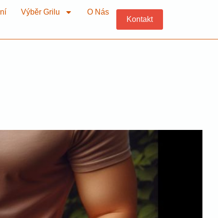
ní
Výběr Grilu
O Nás
Kontakt