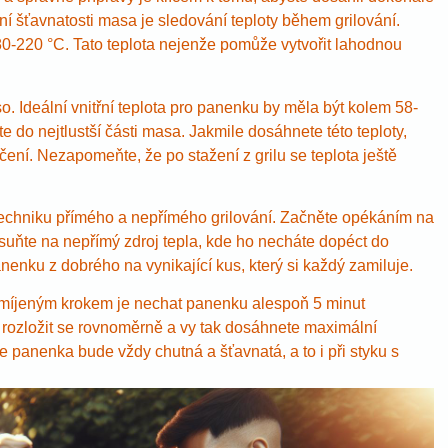
í šťavnatosti masa je sledování teploty během grilování.
80-220 °C. Tato teplota nejenže pomůže vytvořit lahodnou
. Ideální vnitřní teplota pro panenku by měla být kolem 58-
e do nejtlustší části masa. Jakmile dosáhnete této teploty,
ní. Nezapomeňte, že po stažení z grilu se teplota ještě
e techniku přímého a nepřímého grilování. Začněte opékáním na
suňte na nepřímý zdroj tepla, kde ho necháte dopéct do
enku z dobrého na vynikající kus, který si každý zamiluje.
omíjeným krokem je nechat panenku alespoň 5 minut
 rozložit se rovnoměrně a vy tak dosáhnete maximální
še panenka bude vždy chutná a šťavnatá, a to i při styku s