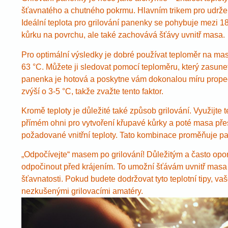
šťavnatého a chutného pokrmu. Hlavním trikem pro udržen
Ideální teplota pro grilování panenky se pohybuje mezi 1
kůrku na povrchu, ale také zachovává šťávy uvnitř masa.
Pro optimální výsledky je dobré používat teploměr na maso
63 °C. Můžete ji sledovat pomocí teploměru, který zasunet
panenka je hotová a poskytne vám dokonalou míru propeče
zvýší o 3-5 °C, takže zvažte tento faktor.
Kromě teploty je důležité také způsob grilování. Využijt
přímém ohni pro vytvoření křupavé kůrky a poté masa pře
požadované vnitřní teploty. Tato kombinace proměňuje pan
„Odpočívejte“ masem po grilování! Důležitým a často op
odpočinout před krájením. To umožní šťávám uvnitř masa
šťavnatosti. Pokud budete dodržovat tyto teplotní tipy, va
nezkušenými grilovacími amatéry.