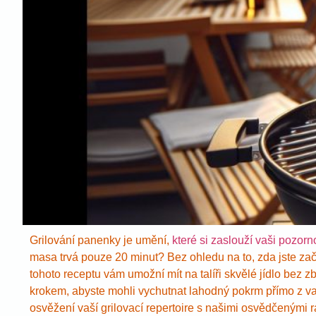
Grilování panenky je umění,
které si zaslouží vaši pozorn
masa trvá pouze 20 minut? Bez ohledu na to, zda jste zač
tohoto receptu vám umožní mít na talíři skvělé jídlo bez z
krokem, abyste mohli vychutnat lahodný pokrm přímo z vaše
osvěžení vaší grilovací repertoire s našimi osvědčenými r