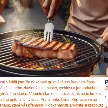
P
ost
! Věděli jste, že dokonalé grilování této šťavnaté části
J
átečník nebo zkušený grill master, rychlost a jednoduchost
bytečného stresu. V tomto článku se dozvíte, jak na to krok za
2
ho grilu, a to i v srdci Prahy nebo Brna. Připravte se na
adami, které vás přenesou k dokonalosti. Dovolte si pracovat
P