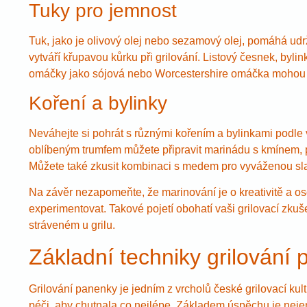
Tuky pro jemnost
Tuk, jako je olivový olej nebo sezamový olej, pomáhá ud
vytváří křupavou kůrku při grilování. Listový česnek, byl
omáčky jako sójová nebo Worcestershire omáčka mohou v
Koření a bylinky
Neváhejte si pohrát s různými kořením a bylinkami podle v
oblíbeným trumfem můžete připravit marinádu s kmínem, 
Můžete také zkusit kombinaci s medem pro vyváženou sla
Na závěr nezapomeňte, že marinování je o kreativitě a
experimentovat. Takové pojetí obohatí vaši grilovací zkuše
stráveném u grilu.
Základní techniky grilování
Grilování panenky je jedním z vrcholů české grilovací kult
péči, aby chutnala co nejlépe. Základem úspěchu je nejen 