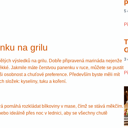
p
5
P
T
nku na grilu
G
3
ělých výsledků na grilu. Dobře připravená marináda nejenže
kké. Jakmile máte čerstvou panenku v ruce, můžete se pustit
P
ši osobnost a chuťové preference. Především byste měli mít
h složek: kyseliny, tuku a koření.
erá pomáhá rozkládat bílkoviny v mase, čímž se stává měkčím.
bo ideálně přes noc v lednici, aby se všechny chutě