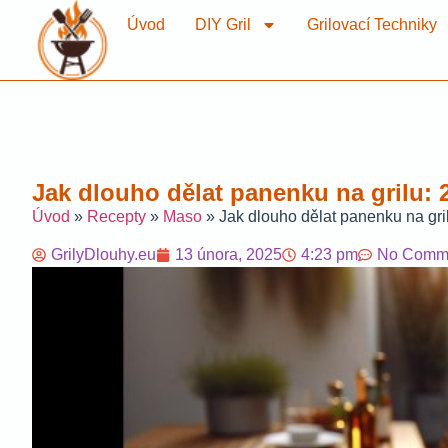
Úvod
DIY Gril
Grilovací Techniky
Jak dlouho dělat panenku na grilu: 
Úvod
»
Recepty
»
Maso
»
Jak dlouho dělat panenku na gril
GrilyDlouhy.eu
13 února, 2025
4:23 pm
No Comm