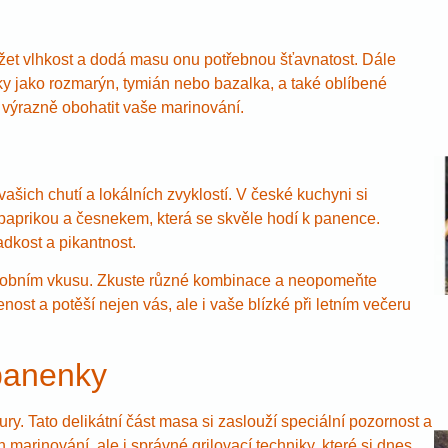
ržet vlhkost a dodá masu onu potřebnou šťavnatost. Dále
inky jako rozmarýn, tymián nebo bazalka, a také oblíbené
ýrazně obohatit vaše marinování.
ašich chutí a lokálních zvyklostí. V české kuchyni si
paprikou a česnekem, která se skvěle hodí k panence.
dkost a pikantnost.
 osobním vkusu. Zkuste různé kombinace a neopomeňte
nost a potěší nejen vás, ale i vaše blízké při letním večeru
 panenky
ury. Tato delikátní část masa si zaslouží speciální pozornost a
marinování, ale i správné grilovací techniky, které si dnes