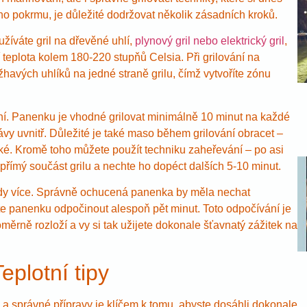
o pokrmu, je důležité dodržovat několik zásadních kroků.
užíváte gril na dřevěné uhlí,
plynový gril nebo elektrický gril
,
ní teplota kolem 180-220 stupňů Celsia. Při grilování na
havých uhlíků na jedné straně grilu, čímž vytvoříte zónu
vání. Panenku je vhodné grilovat minimálně 10 minut na každé
ávy uvnitř. Důležité je také maso během grilování obracet –
ké. Kromě toho můžete použít techniku zaheřevání – po asi
ímý součást grilu a nechte ho dopéct dalších 5-10 minut.
kdy více. Správně ochucená panenka by měla nechat
chte panenku odpočinout alespoň pět minut. Toto odpočívání je
rně rozloží a vy si tak užijete dokonale šťavnatý zážitek na
eplotní tipy
 a správné přípravy je klíčem k tomu, abyste dosáhli dokonale