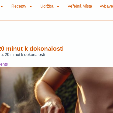
Recepty
Údržba
Veřejná Místa
Vybave
20 minut k dokonalosti
u: 20 minut k dokonalosti
ents