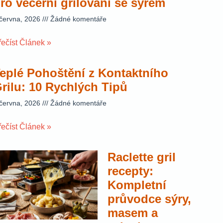
ro večerní grilování se sýrem
 června, 2026
Žádné komentáře
řečíst Článek »
eplé Pohoštění z Kontaktního
rilu: 10 Rychlých Tipů
 června, 2026
Žádné komentáře
řečíst Článek »
Raclette gril
recepty:
Kompletní
průvodce sýry,
masem a