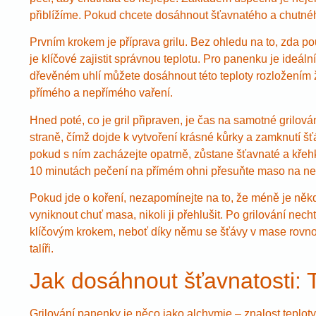
přiblížíme. Pokud chcete dosáhnout šťavnatého a chutnéh
Prvním krokem je příprava grilu. Bez ohledu na to, zda po
je klíčové zajistit správnou teplotu. Pro panenku je ideál
dřevěném uhlí můžete dosáhnout této teploty rozložením ž
přímého a nepřímého vaření.
Hned poté, co je gril připraven, je čas na samotné grilo
straně, čímž dojde k vytvoření krásné kůrky a zamknutí šť
pokud s ním zacházejte opatrně, zůstane šťavnaté a křeh
10 minutách pečení na přímém ohni přesuňte maso na nepř
Pokud jde o koření, nezapomínejte na to, že méně je ně
vyniknout chuť masa, nikoli ji přehlušit. Po grilování ne
klíčovým krokem, neboť díky němu se šťávy v mase rovnomě
talíři.
Jak dosáhnout šťavnatosti: T
Grilování panenky je něco jako alchymie – znalost teploty