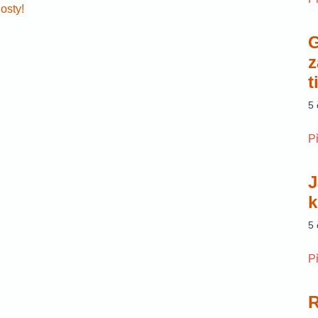
osty!
G
z
t
5
P
J
k
5
P
R