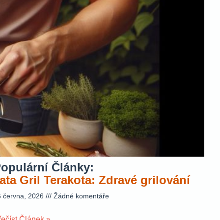
opulární Články:
ata Gril Terakota: Zdravé grilování
6 června, 2026
Žádné komentáře
řečíst Článek »