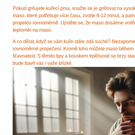
Pokud grilujete kuřecí prsa, snažte se je grillovat na vys
maso, které potřebuje více času, zvolte 8-12 minut, a pamat
propeklo rovnoměrně. Ujistěte se, že maso dosáhne vnitřn
teploměr na maso.
A co dělat, když se vám kuře stále zdá suché? Nezapomeňt
rovnoměrné propečení. Kromě toho můžete maso během gri
šťavnatost. S těmito tipy a kouskem trpělivosti se brzy st
bude bavit vás i vaše blízké.