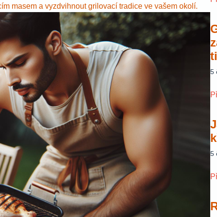
m masem a vyzdvihnout grilovací tradice ve vašem okolí.
G
z
t
5
P
J
k
5
P
R