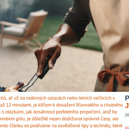
P
hů, ať už na rodinných oslavách nebo letních večírcích s
J
8 až 12 minutami, je klíčem k dosažení šťavnatého a chutného
á s otázkami, jak dosáhnout perfektního propečení, aniž by
2
trem grilu, je důležité nejen dodržovat správné časy, ale
 tomto článku se podíváme na osvědčené tipy a techniky, které
P