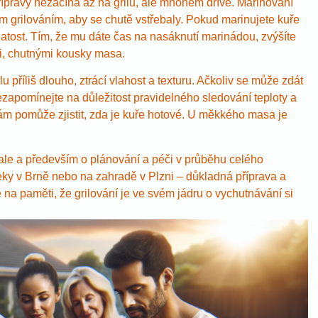
přípravy nezačíná až na grilu, ale mnohem dříve. Marinování
 grilováním, aby se chutě vstřebaly. Pokud marinujete kuře
natost. Tím, že mu dáte čas na nasáknutí marinádou, zvýšíte
i, chutnými kousky masa.
lu příliš dlouho, ztrácí vlahost a texturu. Ačkoliv se může zdát
apomínejte na důležitost pravidelného sledování teploty a
m pomůže zjistit, zda je kuře hotové. U měkkého masa je
 ale a především o plánování a péči v průběhu celého
řeky v Brně nebo na zahradě v Plzni – důkladná příprava a
 na paměti, že grilování je ve svém jádru o vychutnávání si