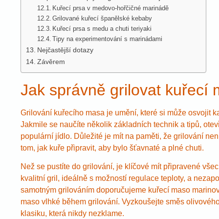
Kuřecí prsa v medovo-hořčičné marinádě
Grilované kuřecí španělské kebaby
Kuřecí prsa s medu a chuti teriyaki
Tipy na experimentování s marinádami
Nejčastější dotazy
Závěrem
Jak správně grilovat kuřecí
Grilování kuřecího masa je umění, které si může osvojit 
Jakmile se naučíte několik základních technik a tipů, otev
populární jídlo. Důležité je mít na paměti, že grilování nen
tom, jak kuře připravit, aby bylo šťavnaté a plné chuti.
Než se pustíte do grilování, je klíčové mít připravené vše
kvalitní gril, ideálně s možností regulace teploty, a neza
samotným grilováním doporučujeme kuřecí maso marinova
maso vlhké během grilování. Vyzkoušejte směs olivového o
klasiku, která nikdy nezklame.