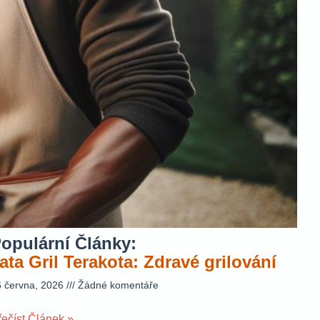
opulární Články:
ata Gril Terakota: Zdravé grilování
6 června, 2026
Žádné komentáře
řečíst Článek »