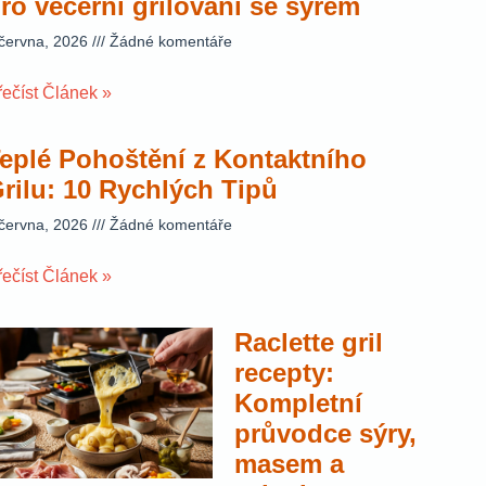
ro večerní grilování se sýrem
 června, 2026
Žádné komentáře
řečíst Článek »
eplé Pohoštění z Kontaktního
rilu: 10 Rychlých Tipů
 června, 2026
Žádné komentáře
řečíst Článek »
Raclette gril
recepty:
Kompletní
průvodce sýry,
masem a