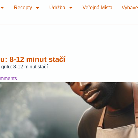
Recepty
Údržba
Veřejná Místa
Vybave
u: 8-12 minut stačí
grilu: 8-12 minut stačí
mments