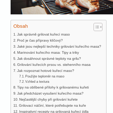
Obsah
Jak správně grilovat kuřecí maso
Proč je čas přípravy klíčový?
Jaké jsou nejlepší techniky grilování kuřecího masa?
Marinování kuřecího masa: Tipy a triky
Jak dosáhnout správné teploty na grilu?
Grilování kuřecích prsou vs. stehenního masa
Jak rozpoznat hotové kuřecí maso?
Použijte teploměr na maso
Vzhled a textura
Tipy na oblíbené přílohy k grilovanému kuřeti
Jak předcházet vysušení kuřecího masa?
Nejčastější chyby při grilování kuřete
Grilovací náčiní, které potřebujete na kuře
Inspirativní recepty na grilovaná kuřecí jídla