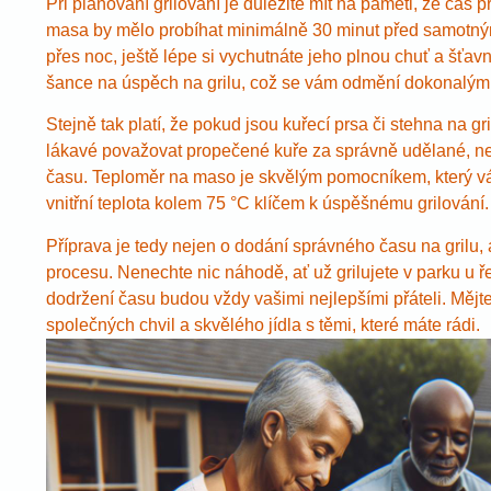
Při plánování grilování je důležité mít na paměti, že čas 
masa by mělo probíhat minimálně 30 minut před samotným
přes noc, ještě lépe si vychutnáte jeho plnou chuť a šťav
šance na úspěch na grilu, což se vám odmění dokonalým
Stejně tak platí, že pokud jsou kuřecí prsa či stehna na gri
lákavé považovat propečené kuře za správně udělané, nez
času. Teploměr na maso je skvělým pomocníkem, který vá
vnitřní teplota kolem 75 °C klíčem k úspěšnému grilování.
Příprava je tedy nejen o dodání správného času na grilu,
procesu. Nenechte nic náhodě, ať už grilujete v parku u 
dodržení času budou vždy vašimi nejlepšími přáteli. Mějte
společných chvil a skvělého jídla s těmi, které máte rádi.