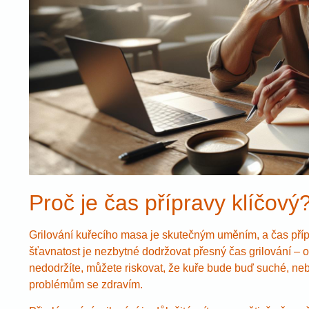
Proč je čas přípravy klíčový
Grilování kuřecího masa je skutečným uměním, a čas přípr
šťavnatost je nezbytné dodržovat přesný čas grilování – o
nedodržíte, můžete riskovat, že kuře bude buď suché, 
problémům se zdravím.