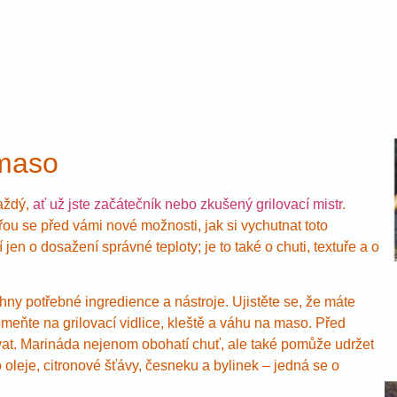
 maso
každý,
ať už jste začátečník nebo zkušený grilovací mistr
.
řou se před vámi nové možnosti, jak si vychutnat toto
í jen o dosažení správné teploty; je to také o chuti, textuře a o
chny potřebné ingredience a nástroje. Ujistěte se, že máte
pomeňte na grilovací vidlice, kleště a váhu na maso. Před
t. Marináda nejenom obohatí chuť, ale také pomůže udržet
leje, citronové šťávy, česneku a bylinek – jedná se o