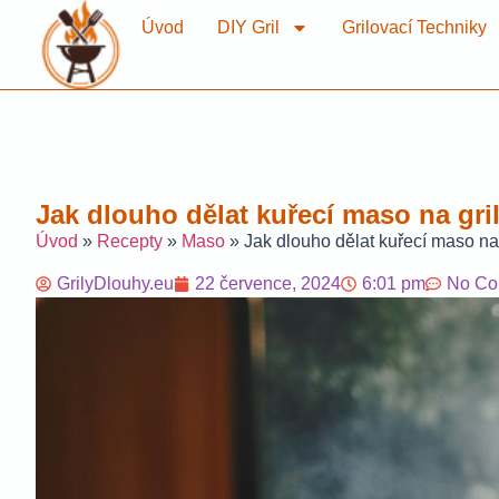
Úvod
DIY Gril
Grilovací Techniky
Jak dlouho dělat kuřecí maso na gril
Úvod
»
Recepty
»
Maso
»
Jak dlouho dělat kuřecí maso na 
GrilyDlouhy.eu
22 července, 2024
6:01 pm
No Co