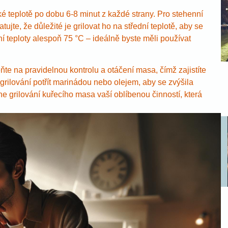
oké teplotě po dobu 6-8 minut z každé strany. Pro stehenní
ujte, že důležité je grilovat ho na střední teplotě, aby se
í teploty alespoň 75 °C – ideálně byste měli používat
e na pravidelnou kontrolu a otáčení masa, čímž zajistíte
lování potřít marinádou nebo olejem, aby se zvýšila
ane grilování kuřecího masa vaší oblíbenou činností, která