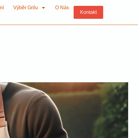
ní
Výběr Grilu
O Nás
Kontakt