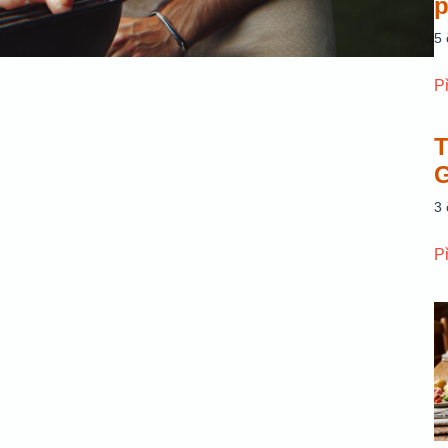
p
5
P
T
G
3
P