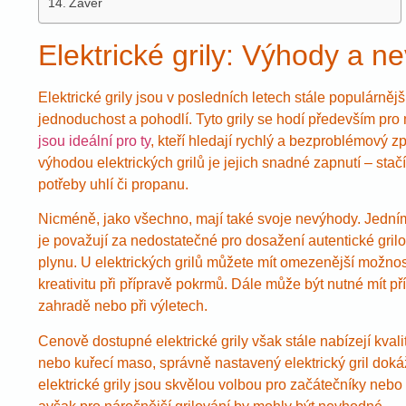
Závěr
Elektrické grily: Výhody a n
Elektrické grily jsou v posledních letech stále populárněj
jednoduchost a pohodlí. Tyto grily se hodí především pro
jsou ideální pro ty
, kteří hledají rychlý a bezproblémový 
výhodou elektrických grilů je jejich snadné zapnutí – stač
potřeby uhlí či propanu.
Nicméně, jako všechno, mají také svoje nevýhody. Jedním 
je považují za nedostatečné pro dosažení autentické grilo
plynu. U elektrických grilů můžete mít omezenější možnost
kreativitu při přípravě pokrmů. Dále může být nutné mít př
zahradě nebo při výletech.
Cenově dostupné elektrické grily však stále nabízejí kvalit
nebo kuřecí maso, správně nastavený elektrický gril dokáž
elektrické grily jsou skvělou volbou pro začátečníky nebo 