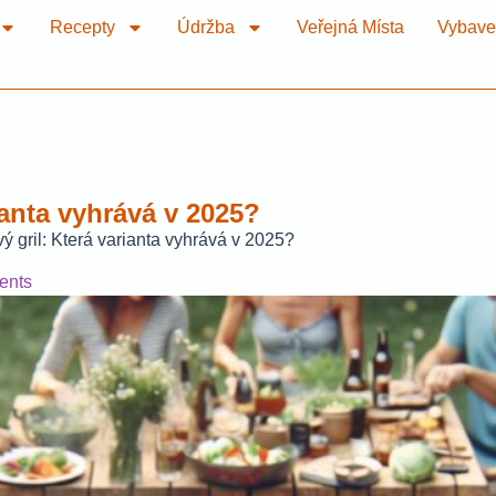
Recepty
Údržba
Veřejná Místa
Vybave
ianta vyhrává v 2025?
vý gril: Která varianta vyhrává v 2025?
ents