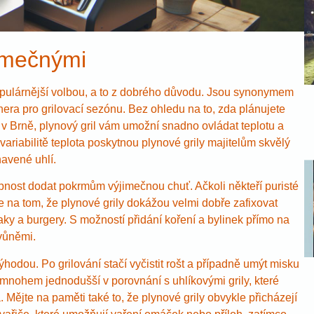
jimečnými
opulárnější volbou, a to z dobrého důvodu. Jsou synonymem
tnera pro grilovací sezónu. Bez ohledu na to, zda plánujete
 v Brně, plynový gril vám umožní snadno ovládat teplotu a
ariabilitě teplota poskytnou plynové grily majitelům skvělý
havené uhlí.
nost dodat pokrmům výjimečnou chuť. Ačkoli někteří puristé
e na tom, že plynové grily dokážou velmi dobře zafixovat
ky a burgery. S možností přidání koření a bylinek přímo na
vůněmi.
odou. Po grilování stačí vyčistit rošt a případně umýt misku
mnohem jednodušší v porovnání s uhlíkovými grily, které
Mějte na paměti také to, že plynové grily obvykle přicházejí