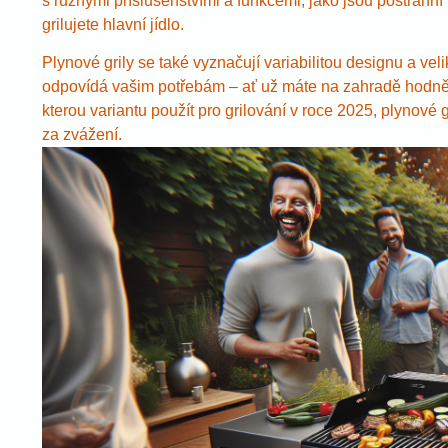
s různými příslušenstvími a funkcemi, jako jsou postranní
grilujete hlavní jídlo.
Plynové grily se také vyznačují variabilitou designu a ve
odpovídá vašim potřebám – ať už máte na zahradě hodně 
kterou variantu použít pro grilování v roce 2025, plynové gri
za zvážení.