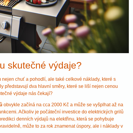
ou skutečné výdaje?
u nejen chuť a pohodlí, ale také celkové náklady, které s
ly představují dva hlavní směry, které se liší nejen cenou
utečné výdaje nás čekají?
lů
obvykle začíná na cca 2000 Kč a může se vyšplhat až na
nkcemi. Ačkoliv je počáteční investice do elektrických grilů
 predikci denních výdajů na elektřinu, která se pohybuje
pravidelně, může to za rok znamenat úspory, ale i náklady v