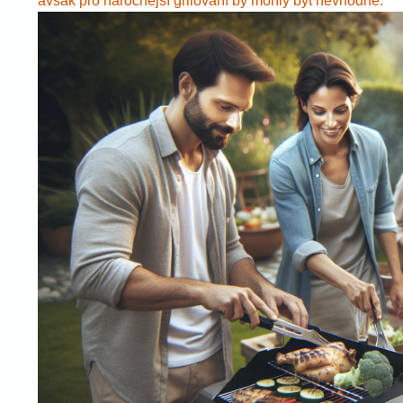
avšak pro náročnější grilování by mohly být nevhodné.