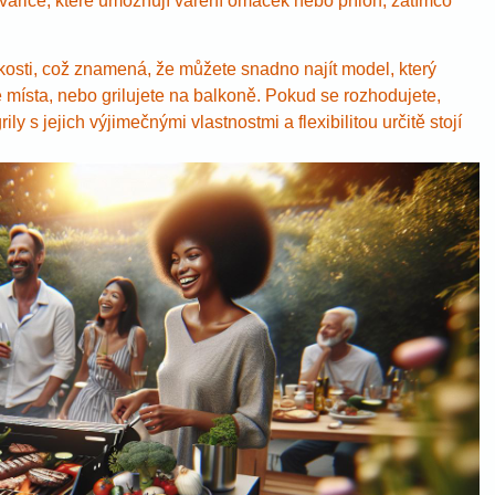
 vařiče, které umožňují vaření omáček nebo příloh, zatímco
likosti, což znamená, že můžete snadno najít model, který
místa, nebo grilujete na balkoně. Pokud se rozhodujete,
ly s jejich výjimečnými vlastnostmi a flexibilitou určitě stojí