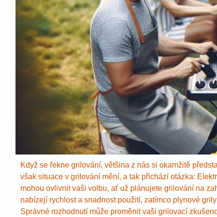
Když se řekne grilování, většina z nás si okamžitě před
však situace v grilování mění, a tak přichází otázka: Elek
mohou ovlivnit vaši volbu, ať už plánujete grilování na za
nabízejí rychlost a snadnost použití, zatímco plynové gril
Správné rozhodnutí může proměnit vaši grilovací zkušen