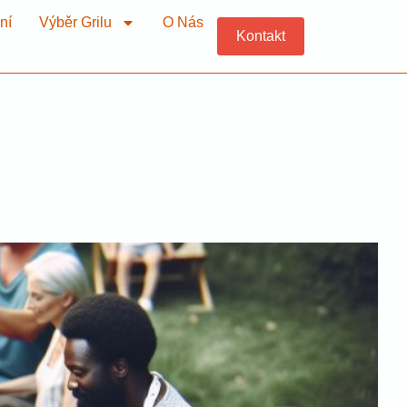
ní
Výběr Grilu
O Nás
Kontakt