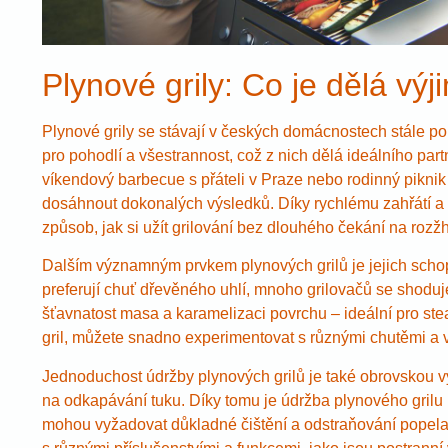
Plynové grily: Co je dělá vý
Plynové grily se stávají v českých domácnostech stále p
pro pohodlí a všestrannost, což z nich dělá ideálního par
víkendový barbecue s přáteli v Praze nebo rodinný piknik
dosáhnout dokonalých výsledků. Díky rychlému zahřátí a v
způsob, jak si užít grilování bez dlouhého čekání na rozž
Dalším významným prvkem plynových grilů je jejich schop
preferují chuť dřevěného uhlí, mnoho grilovačů se shoduj
šťavnatost masa a karamelizaci povrchu – ideální pro stea
gril, můžete snadno experimentovat s různými chutěmi a 
Jednoduchost údržby plynových grilů je také obrovskou výh
na odkapávání tuku. Díky tomu je údržba plynového grilu 
mohou vyžadovat důkladné čištění a odstraňování popela. 