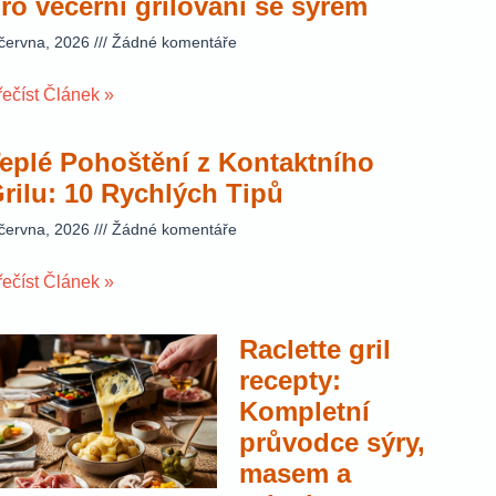
ro večerní grilování se sýrem
 června, 2026
Žádné komentáře
řečíst Článek »
eplé Pohoštění z Kontaktního
rilu: 10 Rychlých Tipů
 června, 2026
Žádné komentáře
řečíst Článek »
Raclette gril
recepty:
Kompletní
průvodce sýry,
masem a