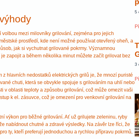
p
5
evýhody
P
ší volbou mezi milovníky grilování, zejména pro jejich
 městské prostředí, kde není možné používat otevřený oheň, a
T
způsob, jak si vychutnat grilované pokrmy. Významnou
G
í je zapojit a během několika minut můžete začít grilovat bez
3
z hlavních nedostatků elektrických grilů je, že mnozí puristé
P
vané chuti, která se obvykle spojuje s grilováním na uhlí nebo
i v oblasti teploty a způsobu grilování, což může omezit vaši
ístup k el. zásuvce, což je omezení pro venkovní grilování na
ní výkon pro běžné grilování. Ať už grilujete zeleninu, ryby
e nabídnout chutné a zdravé výsledky. Na závěr lze říci, že
pro ty, kteří preferují jednoduchou a rychlou přípravu pokrmů,