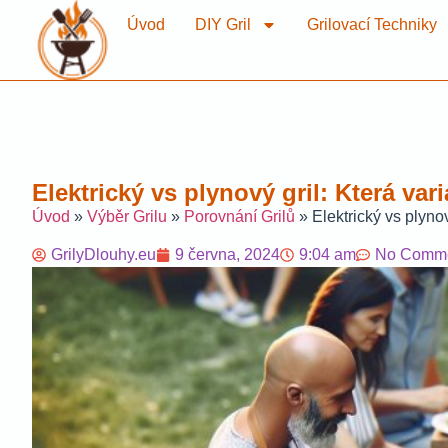
Úvod
DIY Gril
Grilovací Techniky
Elektrický vs plynový gril: Která var
Úvod
»
Výběr Grilu
»
Porovnání Grilů
»
Elektrický vs plyno
GrilyDlouhy.eu
9 června, 2024
9:04 am
No Comm