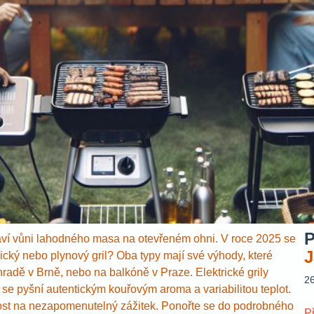
P
staví vůni lahodného masa na otevřeném ohni. V roce 2025 se
J
trický nebo plynový gril? Oba typy mají své výhody, které
hradě v Brně, nebo na balkóně v Praze. Elektrické grily
2
y se pyšní autentickým kouřovým aroma a variabilitou teplot.
ost na nezapomenutelný zážitek. Ponořte se do podrobného
P