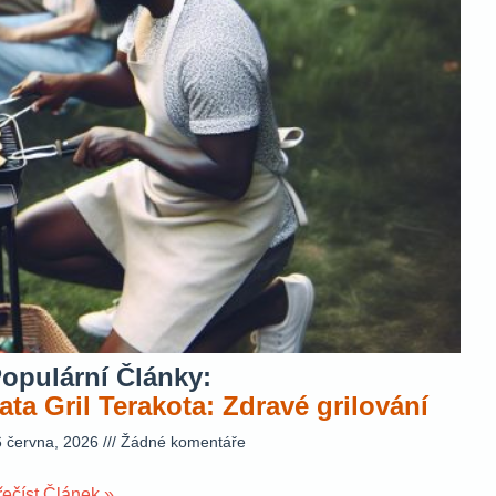
opulární Články:
ata Gril Terakota: Zdravé grilování
6 června, 2026
Žádné komentáře
řečíst Článek »