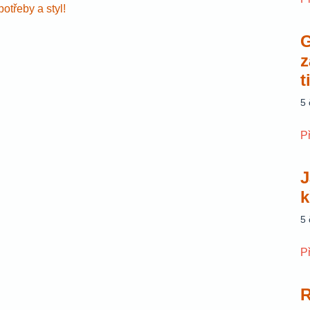
otřeby a styl!
G
z
t
5
P
J
k
5
P
R