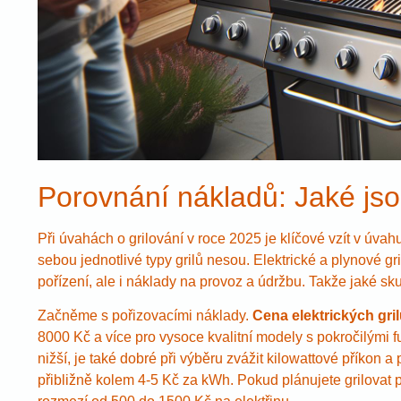
Porovnání nákladů: Jaké js
Při úvahách o grilování v roce 2025 je klíčové vzít v úvah
sebou jednotlivé typy grilů nesou. Elektrické a plynové gri
pořízení, ale i náklady na provoz a údržbu. Takže jaké sk
Začněme s pořizovacími náklady.
Cena elektrických gri
8000 Kč a více pro vysoce kvalitní modely s pokročilými fu
nižší, je také dobré při výběru zvážit kilowattové příkon a
přibližně kolem 4-5 Kč za kWh. Pokud plánujete grilovat 