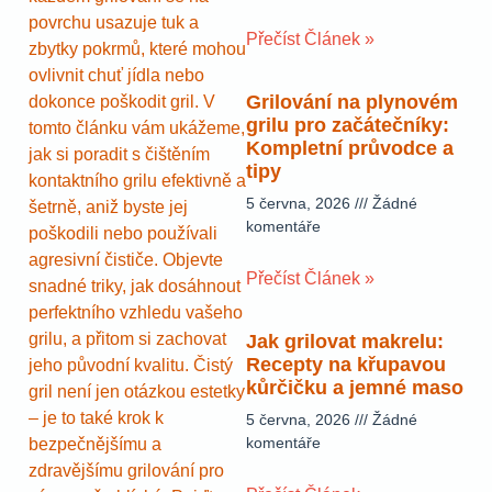
povrchu usazuje tuk a
Přečíst Článek »
zbytky pokrmů, které mohou
ovlivnit chuť jídla nebo
Grilování na plynovém
dokonce poškodit gril. V
grilu pro začátečníky:
tomto článku vám ukážeme,
Kompletní průvodce a
jak si poradit s čištěním
tipy
kontaktního grilu efektivně a
5 června, 2026
Žádné
šetrně, aniž byste jej
komentáře
poškodili nebo používali
agresivní čističe. Objevte
Přečíst Článek »
snadné triky, jak dosáhnout
perfektního vzhledu vašeho
grilu, a přitom si zachovat
Jak grilovat makrelu:
Recepty na křupavou
jeho původní kvalitu. Čistý
kůrčičku a jemné maso
gril není jen otázkou estetky
– je to také krok k
5 června, 2026
Žádné
komentáře
bezpečnějšímu a
zdravějšímu grilování pro