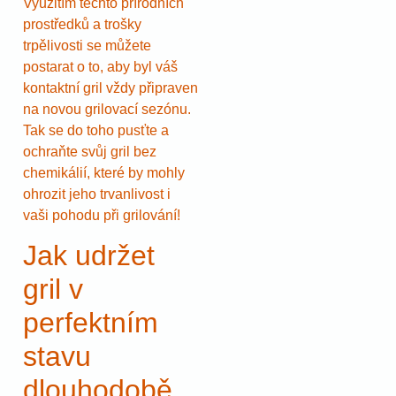
Využitím těchto přírodních
prostředků a trošky
trpělivosti se můžete
postarat o to, aby byl váš
kontaktní gril vždy připraven
na novou grilovací sezónu.
Tak se do toho pusťte a
ochraňte svůj gril bez
chemikálií, které by mohly
ohrozit jeho trvanlivost i
vaši pohodu při grilování!
Jak udržet
gril v
perfektním
stavu
dlouhodobě