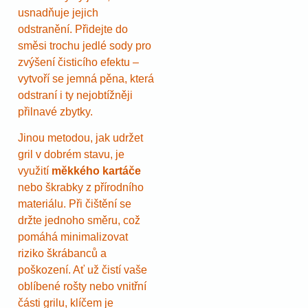
usnadňuje jejich
odstranění. Přidejte do
směsi trochu jedlé sody pro
zvýšení čisticího efektu –
vytvoří se jemná pěna, která
odstraní i ty nejobtížněji
přilnavé zbytky.
Jinou metodou, jak udržet
gril v dobrém stavu, je
využití
měkkého kartáče
nebo škrabky z přírodního
materiálu. Při čištění se
držte jednoho směru, což
pomáhá minimalizovat
riziko škrábanců a
poškození. Ať už čistí vaše
oblíbené rošty nebo vnitřní
části grilu, klíčem je