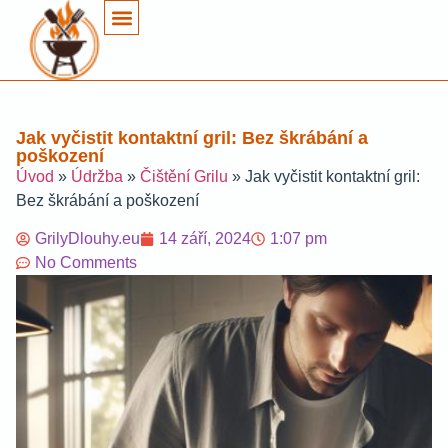
Jak vyčistit kontaktní gril: Bez škrábání a
poškození
Úvod
»
Údržba
»
Čištění Grilu
»
Jak vyčistit kontaktní gril:
Bez škrábání a poškození
GrilyDlouhy.eu
14 září, 2024
1:07 pm
No Comments