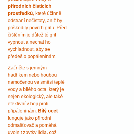
přírodních čisticích
prostředků
, které účinně
odstraní nečistoty, aniž by
poškodily povrch grilu. Před
čištěním je důležité gril
vypnout a nechat ho
vychladnout, aby se
předešlo popáleninám.
Začněte s jemným
hadříkem nebo houbou
namočenou ve směsi teplé
vody a bílého octa, který je
nejen ekologický, ale také
efektivní v boji proti
připáleninám.
Bílý ocet
funguje jako přírodní
odmašťovač a pomáhá
uvolnit zbytky jídla, což