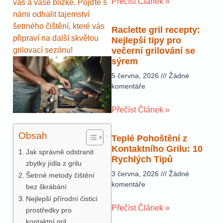
Přečíst Článek »
vás a vaše blízké. Pojďte s
námi odhalit tajemství
šetrného čištění, které vás
Raclette gril recepty:
připraví na další skvělou
Nejlepší tipy pro
grilovací sezónu!
večerní grilování se
sýrem
5 června, 2026
Žádné
komentáře
Přečíst Článek »
Obsah
Teplé Pohoštění z
Kontaktního Grilu: 10
Jak správně odstranit
Rychlých Tipů
zbytky jídla z grilu
3 června, 2026
Žádné
Šetrné metody čištění
komentáře
bez škrábání
Nejlepší přírodní čisticí
Přečíst Článek »
prostředky pro
kontaktní gril