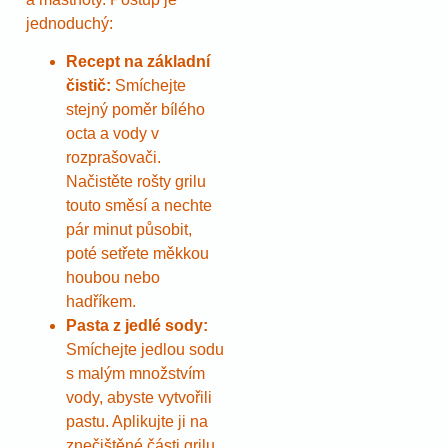
jednoduchý:
Recept na základní
čistič:
Smíchejte
stejný poměr bílého
octa a vody v
rozprašovači.
Načistěte rošty grilu
touto směsí a nechte
pár minut působit,
poté setřete měkkou
houbou nebo
hadříkem.
Pasta z jedlé sody:
Smíchejte jedlou sodu
s malým množstvím
vody, abyste vytvořili
pastu. Aplikujte ji na
znečištěné části grilu,