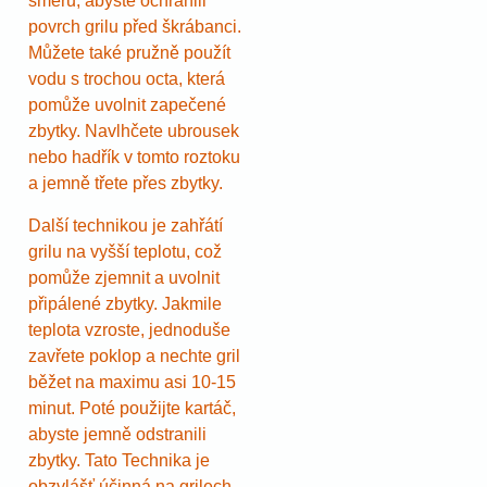
směru, abyste ochránili
povrch grilu před škrábanci.
Můžete také pružně použít
vodu s trochou octa, která
pomůže uvolnit zapečené
zbytky. Navlhčete ubrousek
nebo hadřík v tomto roztoku
a jemně třete přes zbytky.
Další technikou je zahřátí
grilu na vyšší teplotu, což
pomůže zjemnit a uvolnit
připálené zbytky. Jakmile
teplota vzroste, jednoduše
zavřete poklop a nechte gril
běžet na maximu asi 10-15
minut. Poté použijte kartáč,
abyste jemně odstranili
zbytky. Tato Technika je
obzvlášť účinná na grilech