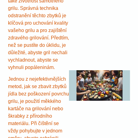
také životnost samotného
grilu. Správná technika
odstranění těchto zbytků je
klíčová pro uchování kvality
vašeho grilu a pro zajištění
zdravého grilování. Předtím,
než se pustíte do úklidu, je
důležité, abyste gril nechali
vychladnout, abyste se
vyhnuli popáleninám.
Jednou z nejefektivnějších
metod, jak se zbavit zbytků
jídla bez poškození povrchu
grilu, je použití měkkého
kartáče na grilování nebo
škrabky z přírodního
materiálu. Při čištění se
vždy pohybujte v jednom