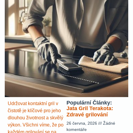
Populární Články:
Udržovat kontaktní gril v
Jata Gril Terakota:
čistotě je klíčové pro jeho
Zdravé grilování
dlouhou životnost a skvělý
26 června, 2026
Žádné
výkon. Všichni víme, že po
komentáře
každém grilování se na