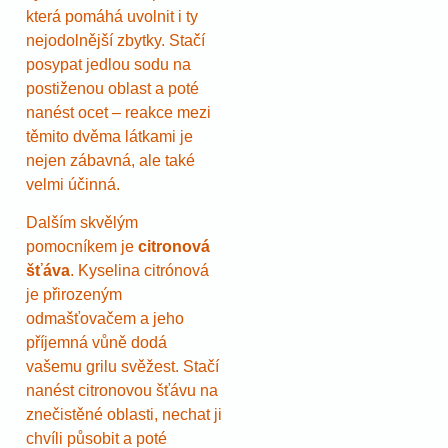
která pomáhá uvolnit i ty
nejodolnější zbytky. Stačí
posypat jedlou sodu na
postiženou oblast a poté
nanést ocet – reakce mezi
těmito dvěma látkami je
nejen zábavná, ale také
velmi účinná.
Dalším skvělým
pomocníkem je
citronová
šťáva
. Kyselina citrónová
je přirozeným
odmašťovačem a jeho
příjemná vůně dodá
vašemu grilu svěžest. Stačí
nanést citronovou šťávu na
znečistěné oblasti, nechat ji
chvíli působit a poté