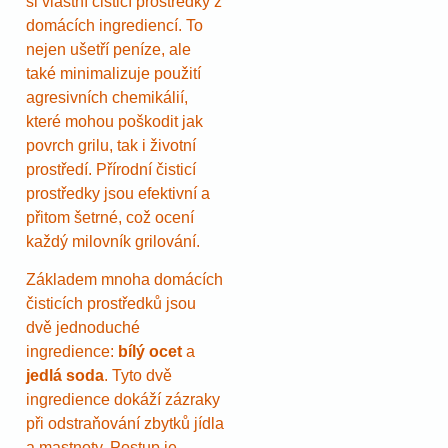
si vlastní čisticí prostředky z
domácích ingrediencí. To
nejen ušetří peníze, ale
také minimalizuje použití
agresivních chemikálií,
které mohou poškodit jak
povrch grilu, tak i životní
prostředí. Přírodní čisticí
prostředky jsou efektivní a
přitom šetrné, což ocení
každý milovník grilování.
Základem mnoha domácích
čisticích prostředků jsou
dvě jednoduché
ingredience:
bílý ocet
a
jedlá soda
. Tyto dvě
ingredience dokáží zázraky
při odstraňování zbytků jídla
a mastnoty. Postup je