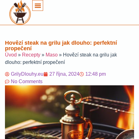
Hovězí steak na grilu jak dlouho: perfektní
propečení
Úvod
»
Recepty
»
Maso
»
Hovězí steak na grilu jak
dlouho: perfektní propečení
GrilyDlouhy.eu
27 října, 2024
12:48 pm
No Comments