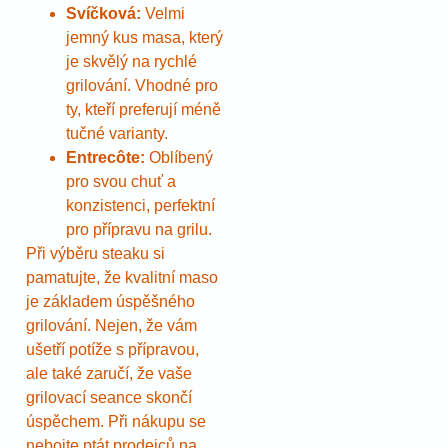
Svíčková:
Velmi
jemný kus masa, který
je skvělý na rychlé
grilování. Vhodné pro
ty, kteří preferují méně
tučné varianty.
Entrecôte:
Oblíbený
pro svou chuť a
konzistenci, perfektní
pro přípravu na grilu.
Při výběru steaku si
pamatujte, že kvalitní maso
je základem úspěšného
grilování. Nejen, že vám
ušetří potíže s přípravou,
ale také zaručí, že vaše
grilovací seance skončí
úspěchem. Při nákupu se
nebojte ptát prodejců na