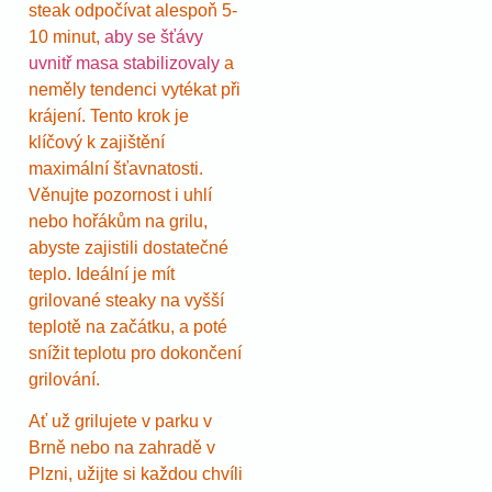
steak odpočívat alespoň 5-
10 minut,
aby se šťávy
uvnitř masa stabilizovaly
a
neměly tendenci vytékat při
krájení. Tento krok je
klíčový k zajištění
maximální šťavnatosti.
Věnujte pozornost i uhlí
nebo hořákům na grilu,
abyste zajistili dostatečné
teplo. Ideální je mít
grilované steaky na vyšší
teplotě na začátku, a poté
snížit teplotu pro dokončení
grilování.
Ať už grilujete v parku v
Brně nebo na zahradě v
Plzni, užijte si každou chvíli