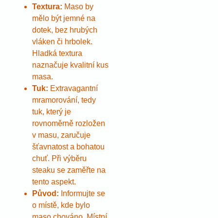
Textura:
Maso by
mělo být jemné na
dotek, bez hrubých
vláken či hrbolek.
Hladká textura
naznačuje kvalitní kus
masa.
Tuk:
Extravagantní
mramorování, tedy
tuk, který je
rovnoměrně rozložen
v masu, zaručuje
šťavnatost a bohatou
chuť. Při výběru
steaku se zaměřte na
tento aspekt.
Původ:
Informujte se
o místě, kde bylo
maso chováno. Místní