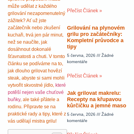
může udělat z každého
Přečíst Článek »
grilování nezapomenutelný
zážitek? Ať už jste
Grilování na plynovém
začátečník nebo zkušení
grilu pro začátečníky:
kuchaři, trvá jen pár minut,
Kompletní průvodce a
než se naučíte, jak
tipy
dosáhnout dokonalé
5 června, 2026
Žádné
šťavnatosti a chuti. V tomto
komentáře
článku se podíváme na to,
jak dlouho grilovat hovězí
Přečíst Článek »
steak, abyste si sami mohli
vytvořit skvostné jídlo,
které
potěší nejen vaše chuťové
Jak grilovat makrelu:
Recepty na křupavou
buňky
, ale také přátele a
kůrčičku a jemné maso
rodinu. Připravte se na
praktické rady a tipy, které z
5 června, 2026
Žádné
komentáře
vás udělají mistra grilu!