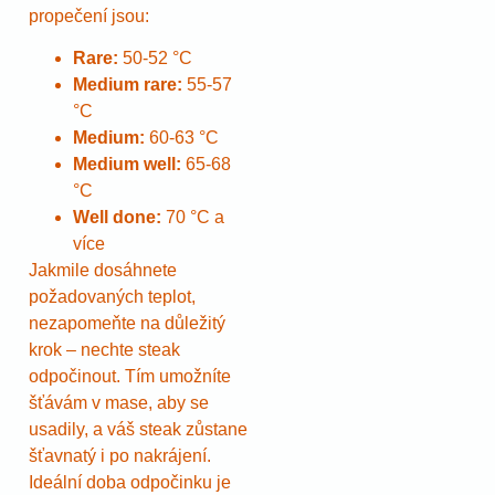
propečení jsou:
Rare:
50-52 °C
Medium rare:
55-57
°C
Medium:
60-63 °C
Medium well:
65-68
°C
Well done:
70 °C a
více
Jakmile dosáhnete
požadovaných teplot,
nezapomeňte na důležitý
krok – nechte steak
odpočinout. Tím umožníte
šťávám v mase, aby se
usadily, a váš steak zůstane
šťavnatý i po nakrájení.
Ideální doba odpočinku je