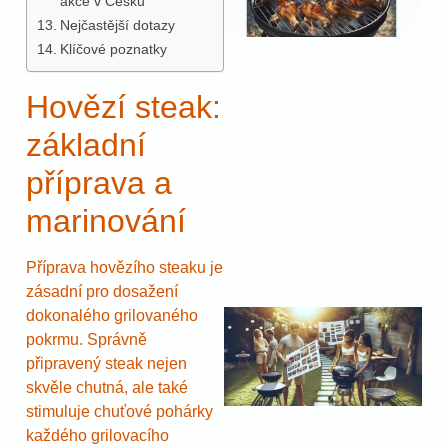
akce v Česku
Nejčastější dotazy
Klíčové poznatky
Hovězí steak:
základní
příprava a
marinování
Příprava hovězího steaku je
zásadní pro dosažení
dokonalého grilovaného
pokrmu. Správně
připravený steak nejen
skvěle chutná, ale také
stimuluje chuťové pohárky
každého grilovacího