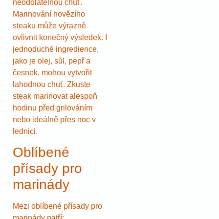
neodolatelnou chuť.
Marinování hovězího
steaku může výrazně
ovlivnit konečný výsledek. I
jednoduché ingredience,
jako je olej, sůl, pepř a
česnek, mohou vytvořit
lahodnou chuť. Zkuste
steak marinovat alespoň
hodinu před grilováním
nebo ideálně přes noc v
lednici.
Oblíbené
přísady pro
marinády
Mezi oblíbené přísady pro
marinády patří: