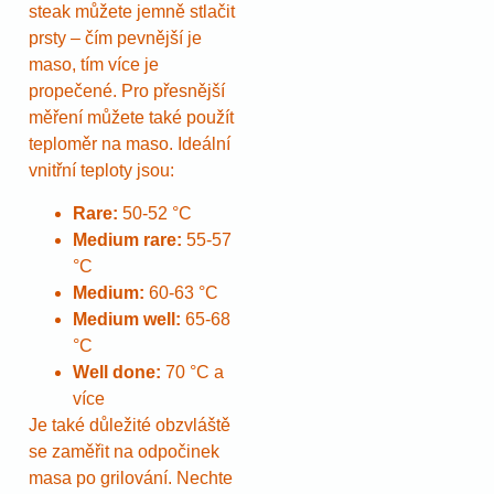
steak můžete jemně stlačit
prsty – čím pevnější je
maso, tím více je
propečené. Pro přesnější
měření můžete také použít
teploměr na maso. Ideální
vnitřní teploty jsou:
Rare:
50-52 °C
Medium rare:
55-57
°C
Medium:
60-63 °C
Medium well:
65-68
°C
Well done:
70 °C a
více
Je také důležité obzvláště
se zaměřit na odpočinek
masa po grilování. Nechte