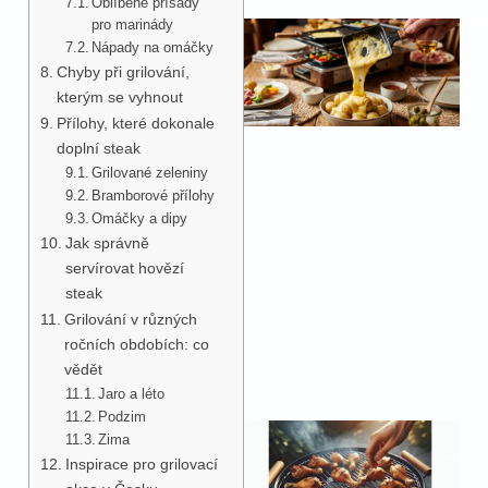
Oblíbené přísady
pro marinády
Nápady na omáčky
Chyby při grilování,
kterým se vyhnout
Přílohy, které dokonale
doplní steak
Grilované zeleniny
Bramborové přílohy
Omáčky a dipy
Jak správně
servírovat hovězí
steak
Grilování v různých
ročních obdobích: co
vědět
Jaro a léto
Podzim
Zima
Inspirace pro grilovací