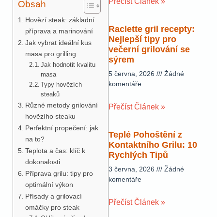
Přečíst Článek »
Obsah
Hovězí steak: základní
Raclette gril recepty:
příprava a marinování
Nejlepší tipy pro
Jak vybrat ideální kus
večerní grilování se
masa pro grilling
sýrem
Jak hodnotit kvalitu
5 června, 2026
Žádné
masa
komentáře
Typy hovězích
steaků
Různé metody grilování
Přečíst Článek »
hovězího steaku
Perfektní propečení: jak
Teplé Pohoštění z
na to?
Kontaktního Grilu: 10
Teplota a čas: klíč k
Rychlých Tipů
dokonalosti
3 června, 2026
Žádné
Příprava grilu: tipy pro
komentáře
optimální výkon
Přísady a grilovací
Přečíst Článek »
omáčky pro steak